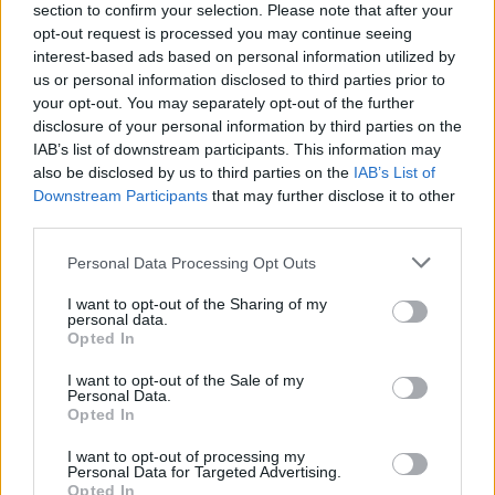
Βράστε νερό σε μια κατσαρόλα κατάλληλου μεγέθους.
section to confirm your selection. Please note that after your
Τοποθετήστε την κατσαρόλα με το βραστό νερό στο εσωτερικό
opt-out request is processed you may continue seeing
της κατάψυξης.
interest-based ads based on personal information utilized by
us or personal information disclosed to third parties prior to
Κλείστε την πόρτα και περιμένετε μερικά λεπτά.
your opt-out. You may separately opt-out of the further
Η θερμότητα διαχέεται, το αλουμινόχαρτο τη μεταδίδει άμεσα
disclosure of your personal information by third parties on the
στον πάγο και η απόψυξη γίνεται εύκολα και γρήγορα, χωρίς
IAB’s list of downstream participants. This information may
κόπο και χωρίς να καταστρέφεται το εσωτερικό της συσκευής.
also be disclosed by us to third parties on the
IAB’s List of
Downstream Participants
that may further disclose it to other
Η χρησιμότητα του αλουμινόχαρτου, ωστόσο, δεν σταματά
third parties.
εκεί. Αξιοποιείται και σε πολλές ακόμη εφαρμογές καθαρισμού
με εντυπωσιακά αποτελέσματα.
Personal Data Processing Opt Outs
5 ακόμη χρήσεις του αλουμινόχαρτου για καθάρισμα:
I want to opt-out of the Sharing of my
Γυάλισμα ασημικών και μεταλλικών αντικειμένων
personal data.
Opted In
Σε ένα μπολ στρωμένο με αλουμινόχαρτο (με τη γυαλιστερή
πλευρά προς τα πάνω), προσθέστε ζεστό νερό, μια κουταλιά
I want to opt-out of the Sale of my
Personal Data.
μαγειρική σόδα και αλάτι. Βυθίστε τα ασημικά και αφήστε τα
Opted In
λίγα λεπτά για να επανέλθει η λάμψη τους.
I want to opt-out of processing my
Καθαρισμός μπαταριών βρύσης και απομάκρυνση αλάτων
Personal Data for Targeted Advertising.
Με μια μπαλίτσα από αλουμινόχαρτο, τρίψτε απαλά τις βρύσες
Opted In