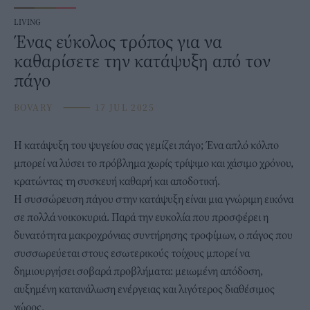
LIVING
Ένας εύκολος τρόπος για να
καθαρίσετε την κατάψυξη από τον
πάγο
BOVARY
⸻
17 JUL 2025
Η κατάψυξη του ψυγείου σας γεμίζει
πάγο
; Ένα απλό κόλπο
μπορεί να λύσει το πρόβλημα χωρίς τρίψιμο και χάσιμο χρόνου,
κρατώντας τη συσκευή καθαρή και αποδοτική.
Η συσσώρευση πάγου στην κατάψυξη είναι μια γνώριμη εικόνα
σε πολλά νοικοκυριά. Παρά την ευκολία που προσφέρει η
δυνατότητα
μακροχρόνιας συντήρησης τροφίμων
, ο πάγος που
συσσωρεύεται στους εσωτερικούς τοίχους μπορεί να
δημιουργήσει σοβαρά προβλήματα: μειωμένη απόδοση,
αυξημένη κατανάλωση ενέργειας και λιγότερος διαθέσιμος
χώρος.