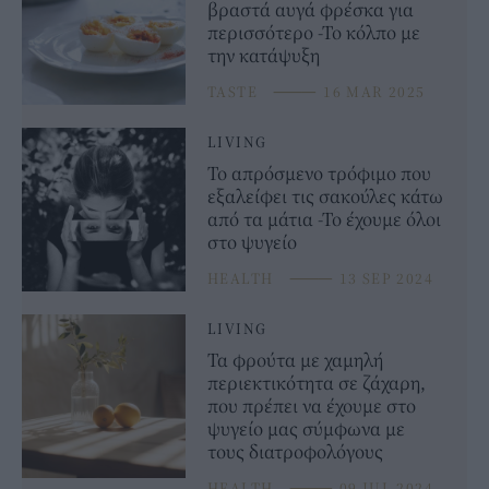
βραστά αυγά φρέσκα για
περισσότερο -Το κόλπο με
την κατάψυξη
TASTE
⸻
16 MAR 2025
LIVING
Το απρόσμενο τρόφιμο που
εξαλείφει τις σακούλες κάτω
από τα μάτια -Το έχουμε όλοι
στο ψυγείο
HEALTH
⸻
13 SEP 2024
LIVING
Τα φρούτα με χαμηλή
περιεκτικότητα σε ζάχαρη,
που πρέπει να έχουμε στο
ψυγείο μας σύμφωνα με
τους διατροφολόγους
HEALTH
⸻
09 JUL 2024