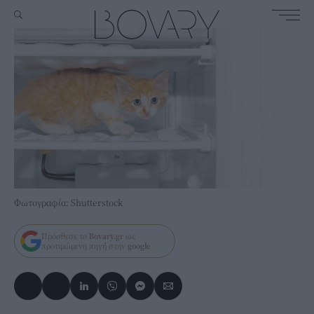
Φωτογραφία: Shutterstock
Πρόσθεσε το
Bovary.gr
ως
προτιμώμενη πηγή στην
google