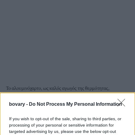
Το αλουμινόχαρτο, ως καλός αγωγός της θερμότητας,
επιταχύνει σημαντικά τη διαδικασία. Το μόνο που χρειάζεται
είναι να ακολουθηθούν μερικά απλά βήματα:
bovary -
Do Not Process My Personal Information
Κόψτε αρκετά φύλλα αλουμινόχαρτο.
If you wish to opt-out of the sale, sharing to third parties, or
Τοποθετήστε τα πάνω στους παγωμένους τοίχους της
processing of your personal or sensitive information for
κατάψυξης.
targeted advertising by us, please use the below opt-out