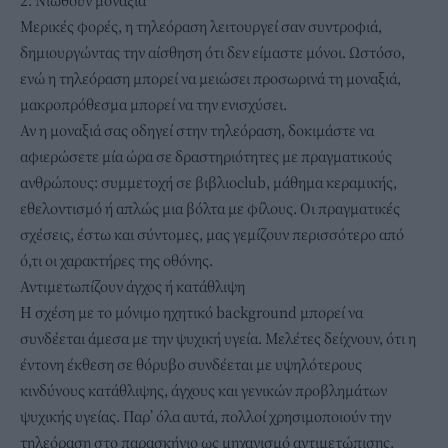
2. Νιώθουν μοναξιά
Μερικές φορές, η τηλεόραση λειτουργεί σαν συντροφιά,
δημιουργώντας την αίσθηση ότι δεν είμαστε μόνοι. Ωστόσο,
ενώ η τηλεόραση μπορεί να μειώσει προσωρινά τη μοναξιά,
μακροπρόθεσμα μπορεί να την ενισχύσει.
Αν η μοναξιά σας οδηγεί στην τηλεόραση, δοκιμάστε να
αφιερώσετε μία ώρα σε δραστηριότητες με πραγματικούς
ανθρώπους: συμμετοχή σε βιβλιοclub, μάθημα κεραμικής,
εθελοντισμό ή απλώς μια βόλτα με φίλους. Οι πραγματικές
σχέσεις, έστω και σύντομες, μας γεμίζουν περισσότερο από
ό,τι οι χαρακτήρες της οθόνης.
Αντιμετωπίζουν άγχος ή κατάθλιψη
Η σχέση με το μόνιμο ηχητικό background μπορεί να
συνδέεται άμεσα με την ψυχική υγεία. Μελέτες δείχνουν, ότι η
έντονη έκθεση σε θόρυβο συνδέεται με υψηλότερους
κινδύνους κατάθλιψης, άγχους και γενικών προβλημάτων
ψυχικής υγείας. Παρ’ όλα αυτά, πολλοί χρησιμοποιούν την
τηλεόραση στο παρασκήνιο ως μηχανισμό αντιμετώπισης.