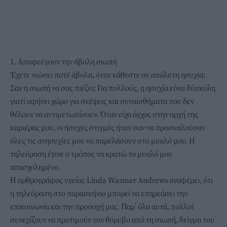
1. Αποφεύγουν την άβολη σιωπή
Έχετε νιώσει ποτέ άβολα, όταν κάθεστε σε απόλυτη ησυχία;
Σαν η σιωπή να σας πιέζει; Για πολλούς, η ησυχία είναι δύσκολη
γιατί αφήνει χώρο για σκέψεις και συναισθήματα που δεν
θέλουν να αντιμετωπίσουν. Όταν είχα άγχος στην αρχή της
καριέρας μου, οι ήσυχες στιγμές ήταν σαν να προσκαλούσαν
όλες τις ανησυχίες μου να παρελάσουν στο μυαλό μου. Η
τηλεόραση έγινε ο τρόπος να κρατώ το μυαλό μου
απασχολημένο.
Η αρθρογράφος υγείας Linda Wasmer Andrews αναφέρει, ότι
η τηλεόραση στο παρασκήνιο μπορεί να επηρεάσει την
επικοινωνία και την προσοχή μας. Παρ’ όλα αυτά, πολλοί
συνεχίζουν να προτιμούν τον θόρυβο από τη σιωπή, δείγμα του