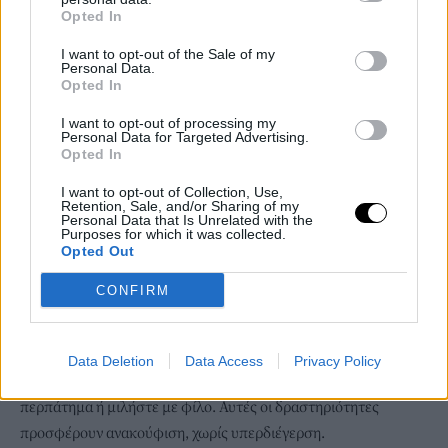
Opted In
I want to opt-out of the Sale of my
Personal Data.
Opted In
I want to opt-out of processing my
Personal Data for Targeted Advertising.
Opted In
I want to opt-out of Collection, Use,
Retention, Sale, and/or Sharing of my
Personal Data that Is Unrelated with the
Purposes for which it was collected.
Opted Out
Ωστόσο, ενώ προσφέρει προσωρινή ανακούφιση, σπάνια
CONFIRM
αντιμετωπίζει τα πραγματικά προβλήματα. Ο συνεχής
ερεθισμός μπορεί να εμποδίσει την ανάπτυξη πιο υγιών τρόπων
αντιμετώπισης.
Data Deletion
Data Access
Privacy Policy
Δοκιμάστε ήπιες εναλλακτικές: ακούστε μουσική, βγείτε για
περπάτημα ή μιλήστε με φίλο. Αυτές οι δραστηριότητες
προσφέρουν ανακούφιση, χωρίς υπερδιέγερση.