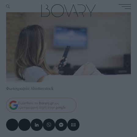
Φωτογραφία: Shutterstock
Πρόσθεσε το
Bovary.gr
ως
προτιμώμενη πηγή στην
google