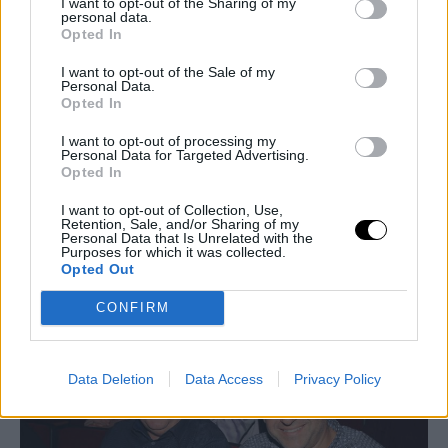
I want to opt-out of the Sharing of my
personal data.
Opted In
I want to opt-out of the Sale of my
Personal Data.
Opted In
I want to opt-out of processing my
Personal Data for Targeted Advertising.
Opted In
FACES
I want to opt-out of Collection, Use,
Retention, Sale, and/or Sharing of my
Personal Data that Is Unrelated with the
Χριστίνα Χειλά-Φαμέλη: «Έχω κάτι το αναρχικό
Purposes for which it was collected.
μέσα μου αλλά και το βαθιά συντηρητικό»
Opted Out
12 FEB 2026
CONFIRM
Data Deletion
Data Access
Privacy Policy