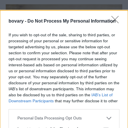
bovary -
Do Not Process My Personal Information
If you wish to opt-out of the sale, sharing to third parties, or
processing of your personal or sensitive information for
targeted advertising by us, please use the below opt-out
section to confirm your selection. Please note that after your
opt-out request is processed you may continue seeing
interest-based ads based on personal information utilized by
us or personal information disclosed to third parties prior to
LIVING
your opt-out. You may separately opt-out of the further
disclosure of your personal information by third parties on the
Ψυχολόγοι εξηγούν: Γιατί κάποιοι έχουν την
IAB’s list of downstream participants. This information may
τηλεόραση ανοιχτή όλη μέρα για θόρυβο στο
also be disclosed by us to third parties on the
IAB’s List of
φόντο
Downstream Participants
that may further disclose it to other
third parties.
06 MAR 2026
Personal Data Processing Opt Outs