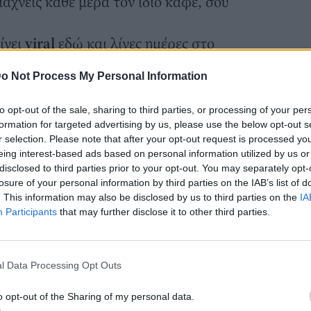
ιάχνεις κάθε μέρα τον ίδιο καφέ, σου
ίνει
viral
εδώ και λίγες ημέρες στο
gona coffee»
και είναι η τελευταία μόδα
o Not Process My Personal Information
ες των
social media.
 από ένα αφρώδη στρώμα από πάνω και
to opt-out of the sale, sharing to third parties, or processing of your per
ο πάνω στρώμα είναι φιαγμένο από
formation for targeted advertising by us, please use the below opt-out s
r selection. Please note that after your opt-out request is processed y
 ζεστό νερό.
eing interest-based ads based on personal information utilized by us or
γμα γίνεται σούπερ ελαφρύ και «κάθεται»
disclosed to third parties prior to your opt-out. You may separately opt-
losure of your personal information by third parties on the IAB’s list of
α.
. This information may also be disclosed by us to third parties on the
IA
λη και το αποτέλεσμα, σύμφωνα με τους
Participants
that may further disclose it to other third parties.
l Data Processing Opt Outs
o opt-out of the Sharing of my personal data.