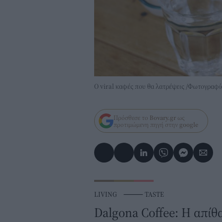
Ο viral καφές που θα λατρέψεις /Φωτογραφ
Πρόσθεσε το
Bovary.gr
ως
προτιμώμενη πηγή στην
google
LIVING
⸻
TASTE
Dalgona Coffee: Η απίθ