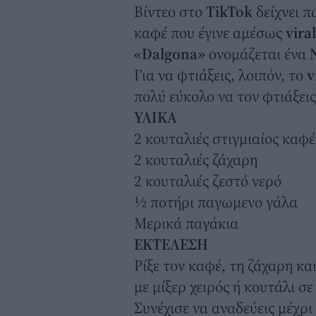
Βίντεο στο
TikTok
δείχνει 
καφέ που έγινε αμέσως
vira
«Dalgona»
ονομάζεται ένα
Ν
Για να φτιάξεις, λοιπόν, το
v
πολύ εύκολο να τον φτιάξεις
ΥΛΙΚΑ
2 κουταλιές στιγμιαίος καφέ
2 κουταλιές ζάχαρη
2 κουταλιές ζεστό νερό
½ ποτήρι παγωμενο γάλα
Μερικά παγάκια
ΕΚΤΕΛΕΣΗ
Ρίξε τον καφέ, τη ζάχαρη κα
με μίξερ χειρός ή κουτάλι σ
Συνέχισε να αναδεύεις μέχρι