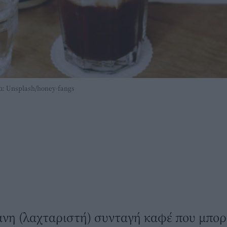
ία: Unsplash/honey-fangs
ανη (λαχταριστή) συνταγή καφέ που μπορε