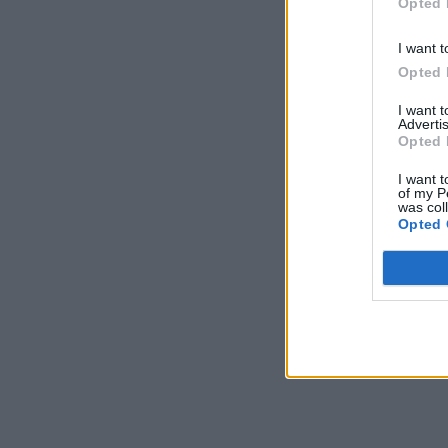
Opted 
I want t
Opted 
I want 
Advertis
Opted 
I want t
of my P
was col
Opted 