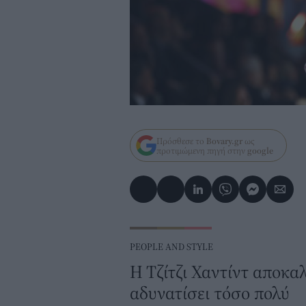
Πρόσθεσε το
Bovary.gr
ως
προτιμώμενη πηγή στην
google
PEOPLE AND STYLE
Η Τζίτζι Χαντίντ αποκαλ
αδυνατίσει τόσο πολύ