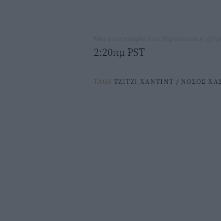
Μια φωτογραφία που δημοσίευσε ο χρήστ
2:20πμ PST
TAGS
ΤΖΙΤΖΙ ΧΑΝΤΙΝΤ
/
ΝΟΣΟΣ ΧΑ