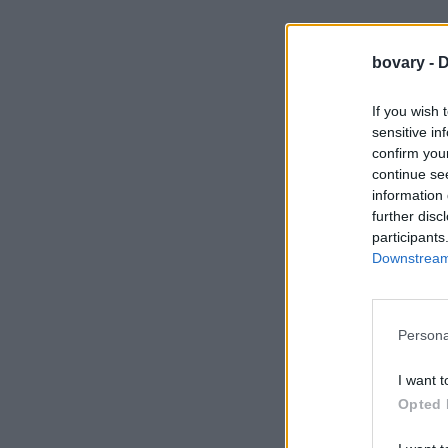
bovary -
D
If you wish 
sensitive in
confirm you
continue se
information 
further disc
participants
Downstream 
Persona
I want t
Opted 