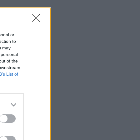
sonal or
ection to
ou may
 personal
out of the
 downstream
B’s List of