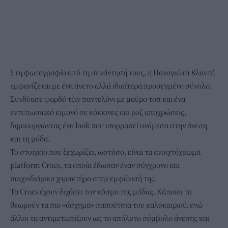
Στη φωτογραφία από τη συνάντησή τους, η Παναγιώτα Βλαντή
εμφανίζεται με ένα άνετο αλλά ιδιαίτερα προσεγμένο σύνολο.
Συνδύασε φαρδύ τζιν παντελόνι με μαύρο τοπ και ένα
εντυπωσιακό κιμονό σε κόκκινες και ροζ αποχρώσεις,
δημιουργώντας ένα look που ισορροπεί ανάμεσα στην άνεση
και τη μόδα.
Το στοιχείο που ξεχωρίζει, ωστόσο, είναι τα ανοιχτόχρωμα
platform Crocs, τα οποία έδωσαν έναν σύγχρονο και
παιχνιδιάρικο χαρακτήρα στην εμφάνισή της.
Τα Crocs έχουν διχάσει τον κόσμο της μόδας. Κάποιοι τα
θεωρούν τα πιο «άσχημα» παπούτσια του καλοκαιριού, ενώ
άλλοι τα αντιμετωπίζουν ως το απόλυτο σύμβολο άνεσης και