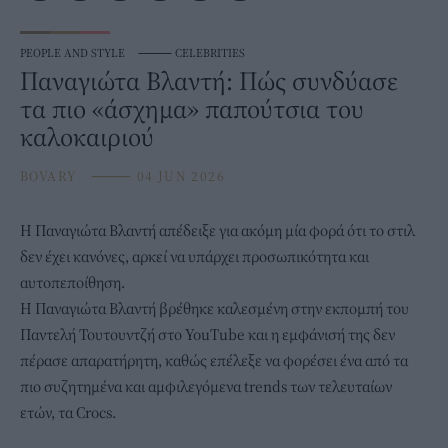
PEOPLE AND STYLE
⸻
CELEBRITIES
Παναγιώτα Βλαντή: Πώς συνδύασε
τα πιο «άσχημα» παπούτσια του
καλοκαιριού
BOVARY
⸻
04 JUN 2026
Η
Παναγιώτα Βλαντή
απέδειξε για ακόμη μία φορά ότι το στιλ
δεν έχει κανόνες, αρκεί να υπάρχει προσωπικότητα και
αυτοπεποίθηση.
Η Παναγιώτα Βλαντή βρέθηκε καλεσμένη στην εκπομπή του
Παντελή Τουτουντζή στο YouTube και η εμφάνισή της δεν
πέρασε απαρατήρητη, καθώς επέλεξε να φορέσει ένα από τα
πιο συζητημένα και αμφιλεγόμενα trends των τελευταίων
ετών, τα Crocs.