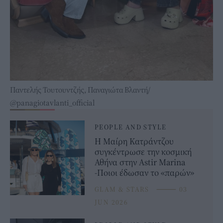
Παντελής Τουτουντζής, Παναγιώτα Βλαντή/
@panagiotavlanti_official
PEOPLE AND STYLE
Η Μαίρη Κατράντζου
συγκέντρωσε την κοσμική
Αθήνα στην Astir Marina
-Ποιοι έδωσαν το «παρών»
GLAM & STARS
⸻
03
JUN 2026