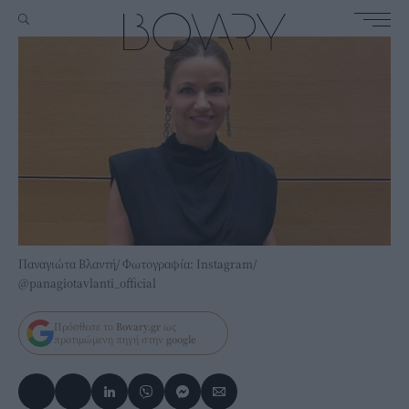
Παναγιώτα Βλαντή/ Φωτογραφία: Instagram/
@panagiotavlanti_official
Πρόσθεσε το
Bovary.gr
ως
προτιμώμενη πηγή στην
google