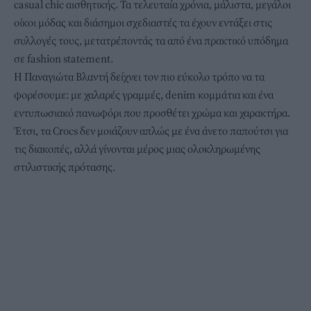
casual chic αισθητικής. Τα τελευταία χρόνια, μάλιστα, μεγάλοι
οίκοι μόδας και διάσημοι σχεδιαστές τα έχουν εντάξει στις
συλλογές τους, μετατρέποντάς τα από ένα πρακτικό υπόδημα
σε fashion statement.
Η Παναγιώτα Βλαντή δείχνει τον πιο εύκολο τρόπο να τα
φορέσουμε: με χαλαρές γραμμές, denim κομμάτια και ένα
εντυπωσιακό πανωφόρι που προσθέτει χρώμα και χαρακτήρα.
Έτσι, τα Crocs δεν μοιάζουν απλώς με ένα άνετο παπούτσι για
τις διακοπές, αλλά γίνονται μέρος μιας ολοκληρωμένης
στιλιστικής πρότασης.