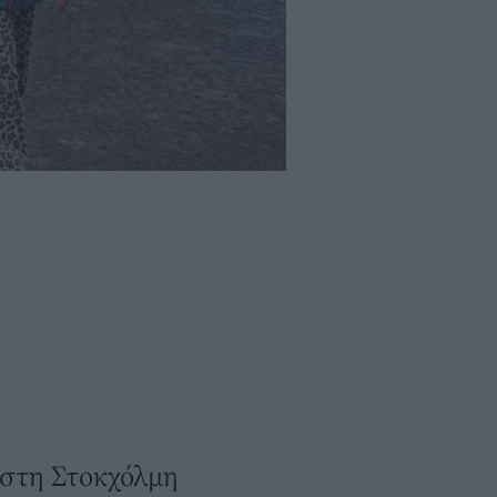
 στη Στοκχόλμη