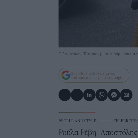
Ο Αποστόλης Τότσικας με τα δίδυμα παιδιά 
Πρόσθεσε το
Bovary.gr
ως
προτιμώμενη πηγή στην
google
PEOPLE AND STYLE
⸻
CELEBRITIE
Ρούλα Ρέβη -Αποστόλης 