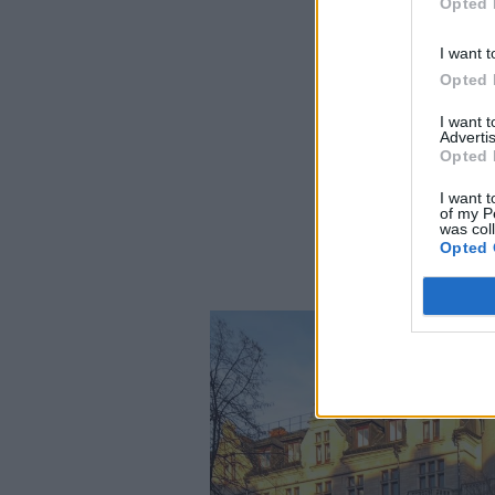
Opted 
I want t
Opted 
I want 
Advertis
Opted 
I want t
of my P
was col
Opted 