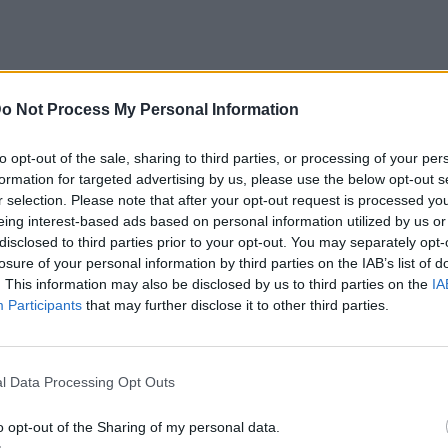
o Not Process My Personal Information
υχηθεί στους φίλους της αλλά και να
to opt-out of the sale, sharing to third parties, or processing of your per
οκρασίες
της Σουηδίας έγραψε: "Χρόνια
formation for targeted advertising by us, please use the below opt-out s
r selection. Please note that after your opt-out request is processed y
τοκχόλμη".
eing interest-based ads based on personal information utilized by us or
λας Ρέβη:
disclosed to third parties prior to your opt-out. You may separately opt-
losure of your personal information by third parties on the IAB’s list of
. This information may also be disclosed by us to third parties on the
IA
Participants
that may further disclose it to other third parties.
l Data Processing Opt Outs
o opt-out of the Sharing of my personal data.