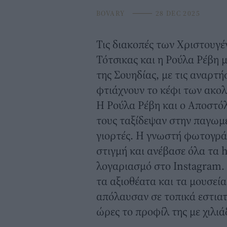
BOVARY
⸻
28 DEC 2025
Τις διακοπές των Χριστουγ
Τότσικας
και η
Ρούλα Ρέβη
μ
της Σουηδίας, με τις αναρτ
φτιάχνουν το κέφι των ακολ
Η Ρούλα Ρέβη και ο Αποστόλ
τους ταξίδεψαν στην παγωμέ
γιορτές. Η γνωστή φωτογρά
στιγμή και ανέβασε όλα τα 
λογαριασμό στο
Instagram
.
τα αξιοθέατα και τα μουσεί
απόλαυσαν σε τοπικά εστιατ
ώρες το προφίλ της με χιλιάδ