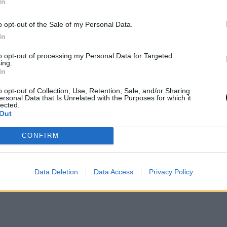
In
αι ενεργή όπως η Naomi Campbell, η
o opt-out of the Sale of my Personal Data.
vangelista και άλλες που κοσμούσαν τα
In
αι περπατούσαν στις πασαρέλες των
to opt-out of processing my Personal Data for Targeted
ing.
ρυφή, η Elle έχει κάνει πολλά
In
γκ. Έχει ασχοληθεί με την υποκριτική,
o opt-out of Collection, Use, Retention, Sale, and/or Sharing
ersonal Data that Is Unrelated with the Purposes for which it
ρείν - για να μην αναφέρουμε ότι αποτελεί
lected.
Out
 τo άψογο σώμα της.
CONFIRM
Data Deletion
Data Access
Privacy Policy