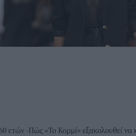
60 ετών -Πώς «Το Κορμί» εξακολουθεί να