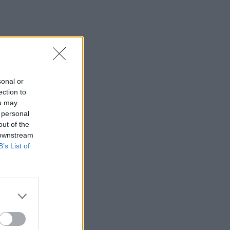
sonal or
ection to
ou may
 personal
out of the
 downstream
B’s List of