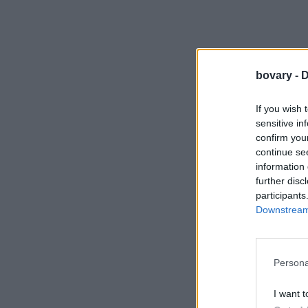
bovary -
D
If you wish 
sensitive in
confirm you
continue se
information 
further disc
participants
Downstream 
Persona
I want t