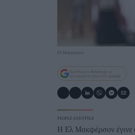
Ελ Μακφέρσον
Πρόσθεσε το
Bovary.gr
ως
προτιμώμενη πηγή στην
google
PEOPLE AND STYLE
Η Ελ Μακφέρσον έγινε 