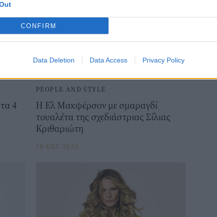
Out
CONFIRM
Data Deletion
Data Access
Privacy Policy
PEOPLE AND STYLE
τα 4
Η Ελ Μακφέρσον με σμαραγδί
τουαλέτα της σχεδιάστριας Σίλιας
Κριθαριώτη
18 DEC 2023