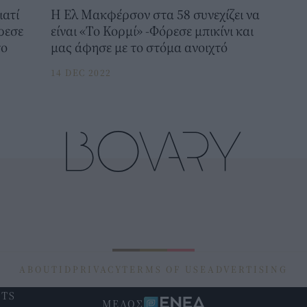
ιατί
Η Ελ Μακφέρσον στα 58 συνεχίζει να
ρεσε
είναι «Το Κορμί» -Φόρεσε μπικίνι και
το
μας άφησε με το στόμα ανοιχτό
14 DEC 2022
ABOUT
ID
PRIVACY
TERMS OF USE
ADVERTISING
HTS
ΜΕΛΟΣ