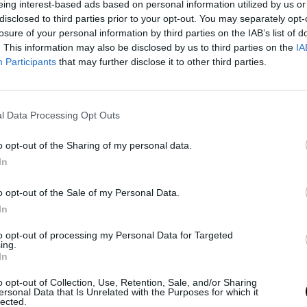
eing interest-based ads based on personal information utilized by us or
γιατρών
disclosed to third parties prior to your opt-out. You may separately opt-
4
GLAM & STARS
⸻
03 SEP 2024
losure of your personal information by third parties on the IAB’s list of
. This information may also be disclosed by us to third parties on the
IA
Participants
that may further disclose it to other third parties.
l Data Processing Opt Outs
o opt-out of the Sharing of my personal data.
In
PEOPLE AND STYLE
o opt-out of the Sale of my Personal Data.
In
 -Πώς
Η Ελ Μακφέρσον περπάτησε στην
πασαρέλα μετά από 14 χρόνια
to opt-out of processing my Personal Data for Targeted
ing.
απουσίας
In
04 MAR 2024
o opt-out of Collection, Use, Retention, Sale, and/or Sharing
ersonal Data that Is Unrelated with the Purposes for which it
lected.