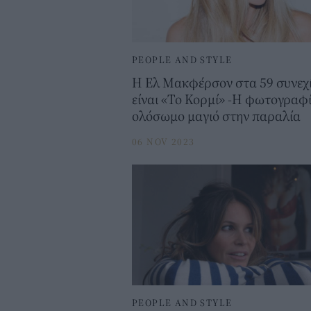
PEOPLE AND STYLE
Η Ελ Μακφέρσον στα 59 συνεχί
είναι «Το Κορμί» -H φωτογραφί
ολόσωμο μαγιό στην παραλία
06 NOV 2023
PEOPLE AND STYLE