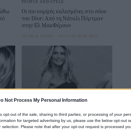
PEOPLE AND STYLE
ιώθω
Οι πιο κομψές καλεσμένες στο σόου
πό
του Dior: Από τη Νάταλι Πόρτμαν
στην Ελ ΜακΦέρσον
5
GLAM & STARS
⸻
05 MAR 2025
o Not Process My Personal Information
PEOPLE AND STYLE
 τον
Ελ Μακφέρσον: O λόγος πίσω από
to opt-out of the sale, sharing to third parties, or processing of your per
 της
την απόφαση να αρνηθεί τη
formation for targeted advertising by us, please use the below opt-out s
ντας
χημειοθεραπεία παρά τη συμβουλή 32
r selection. Please note that after your opt-out request is processed y