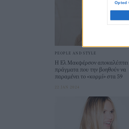
Opted 
PEOPLE AND STYLE
H Eλ Μακφέρσον αποκαλύπτει 
πράγματα που την βοηθούν να
παραμένει το «κορμί» στα 59
22 JAN 2024