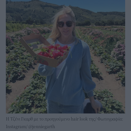
Η Τζένι Γκαρθ με το προηγούμενο hair look της/ Φωτογραφία:
Instagram/ @jenniegarth