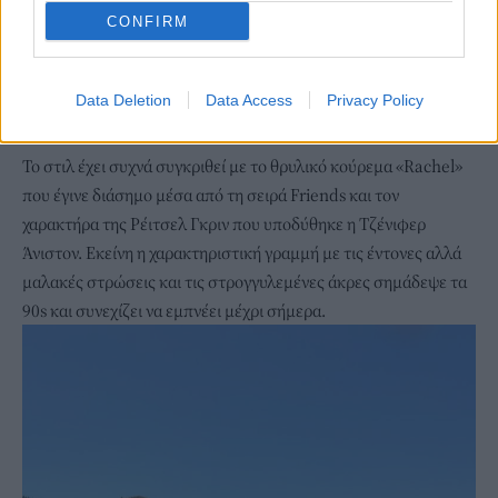
CONFIRM
Data Deletion
Data Access
Privacy Policy
Το στιλ έχει συχνά συγκριθεί με το θρυλικό κούρεμα «Rachel»
που έγινε διάσημο μέσα από τη σειρά Friends και τον
χαρακτήρα της Ρέιτσελ Γκριν που υποδύθηκε η Τζένιφερ
Άνιστον. Εκείνη η χαρακτηριστική γραμμή με τις έντονες αλλά
μαλακές στρώσεις και τις στρογγυλεμένες άκρες σημάδεψε τα
90s και συνεχίζει να εμπνέει μέχρι σήμερα.