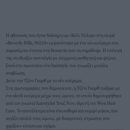
Η ηθοποιός που έγινε διάσημη ως «Κέλι Τέιλορ»
στη σειρά
«Beverly Hills, 90210»
εμφανίστηκε με ένα νέο κούρεμα που
παραπέμπει έντονα στη δεκαετία που τη σημάδεψε. Η επιλογή
της συνδυάζει νοσταλγία με σύγχρονη αισθητική και φέρνει
ξανά στο προσκήνιο ένα hairstyle που γνωρίζει μεγάλη
αναβίωση.
Δείτε την Τζένι Γκαρθ με το νέο κούρεμα:
Στις φωτογραφίες που δημοσίευσε, η Τζένι Γκαρθ ποζάρει με
ένα sleek κούρεμα μέχρι τους ώμους, το οποίο δημιουργήθηκε
από τον γνωστό hairstylist Τσαζ Ντιν, ιδρυτή του Wen Hair
Care. Το αποτέλεσμα είναι ένα καθαρό και κομψό μήκος που
αγγίζει απαλά τους ώμους, με διακριτικές στρώσεις που
χαρίζουν κίνηση και σχήμα.