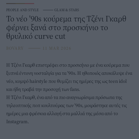
PEOPLE AND STYLE
⸻
GLAM & STARS
Το νέο '90s κούρεμα της Τζένι Γκαρθ
φέρνει ξανά στο προσκήνιο το
θρυλικό curve cut
BOVARY
⸻
11 MAR 2026
Η
Τζένι Γκαρθ
επιστρέφει στο προσκήνιο με ένα κούρεμα που
ξυπνά έντονη νοσταλγία για τα '90s. Η ηθοποιός αποκάλυψε ένα
νέο, κομψό hairstyle που θυμίζει τις ημέρες της ως teen idol
και ήδη τραβά την προσοχή των fans.
Η Τζένι Γκαρθ, ένα από τα πιο αναγνωρίσιμα πρόσωπα της
τηλεοπτικής ποπ κουλτούρας των '90s,
μοιράστηκε
αυτές τις
ημέρες μια φρέσκια αλλαγή στα μαλλιά της μέσα από το
Instagram.