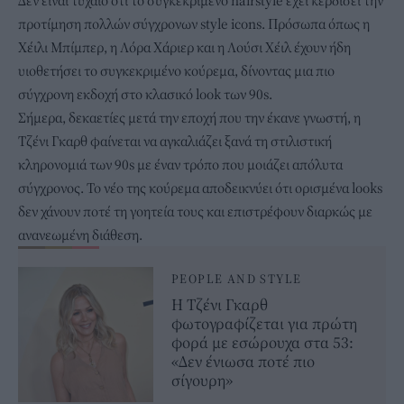
Δεν είναι τυχαίο ότι το συγκεκριμένο hairstyle έχει κερδίσει την
προτίμηση πολλών σύγχρονων style icons. Πρόσωπα όπως η
Χέιλι Μπίμπερ, η Λόρα Χάριερ και η Λούσι Χέιλ έχουν ήδη
υιοθετήσει το συγκεκριμένο κούρεμα, δίνοντας μια πιο
σύγχρονη εκδοχή στο κλασικό look των 90s.
Σήμερα, δεκαετίες μετά την εποχή που την έκανε γνωστή, η
Τζένι Γκαρθ φαίνεται να αγκαλιάζει ξανά τη στιλιστική
κληρονομιά των 90s με έναν τρόπο που μοιάζει απόλυτα
σύγχρονος. Το νέο της κούρεμα αποδεικνύει ότι ορισμένα looks
δεν χάνουν ποτέ τη γοητεία τους και επιστρέφουν διαρκώς με
ανανεωμένη διάθεση.
PEOPLE AND STYLE
Η Τζένι Γκαρθ
φωτογραφίζεται για πρώτη
φορά με εσώρουχα στα 53:
«Δεν ένιωσα ποτέ πιο
σίγουρη»