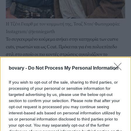
Η Τζένι Γκαρθ με τον κομμωτή της, Τσαζ Ντιν/ Φωτογραφία:
Instagram/ @jenniegarth
Το συγκεκριμένο κούρεμα ανήκει στην κατηγορία των curve
cuts, γνωστών και ως C cut. Πρόκειται για ένα πολυεπίπεδο
στιλ στο οποίο οι πιο κοντές στρώσεις αγκαλιάζουν το
πρόσωπο, ενώ οι υπόλοιπες μακραίνουν σταδιακά προς τα
bovary -
Do Not Process My Personal Information
πίσω δημιουργώντας μια απαλή καμπύλη που θυμίζει το
γράμμα C.
If you wish to opt-out of the sale, sharing to third parties, or
Η hairstylist Ανάτζιντ «Κι» Τέιλορ είχε εξηγήσει παλαιότερα
processing of your personal or sensitive information for
στο περιοδικό In Style τη φιλοσοφία του συγκεκριμένου
targeted advertising by us, please use the below opt-out
κουρέματος λέγοντας ότι «το curve cut είναι ένα πολυεπίπεδο
section to confirm your selection. Please note that after your
opt-out request is processed you may continue seeing
κούρεμα όπου οι πιο κοντές στρώσεις πλαισιώνουν το
interest-based ads based on personal information utilized by
πρόσωπο και οι υπόλοιπες μακραίνουν προς τα πίσω,
us or personal information disclosed to third parties prior to
δημιουργώντας μια καμπύλη σε σχήμα C».
your opt-out. You may separately opt-out of the further