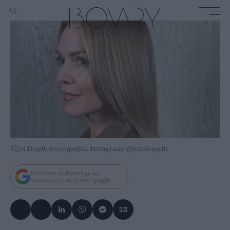
Τζένι Γκαρθ/ Φωτογραφία: Instagram/ @jenniegarth
Πρόσθεσε το
Bovary.gr
ως
προτιμώμενη πηγή στην
google