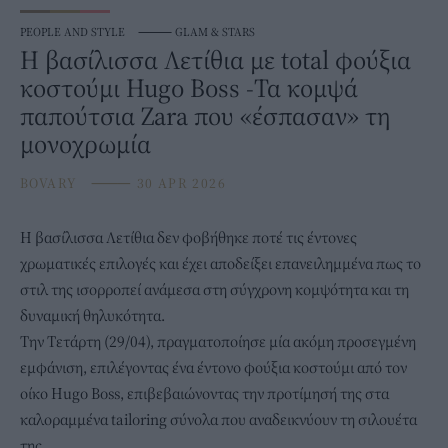
PEOPLE AND STYLE
⸻
GLAM & STARS
Η βασίλισσα Λετίθια με total φούξια
κοστούμι Hugo Boss -Τα κομψά
παπούτσια Zara που «έσπασαν» τη
μονοχρωμία
BOVARY
⸻
30 APR 2026
Η
βασίλισσα Λετίθια
δεν φοβήθηκε ποτέ τις έντονες
χρωματικές επιλογές και έχει αποδείξει επανειλημμένα πως το
στιλ της ισορροπεί ανάμεσα στη σύγχρονη κομψότητα και τη
δυναμική θηλυκότητα.
Την Τετάρτη (29/04), πραγματοποίησε μία ακόμη προσεγμένη
εμφάνιση, επιλέγοντας ένα έντονο φούξια κοστούμι από τον
οίκο Hugo Boss, επιβεβαιώνοντας την προτίμησή της στα
καλοραμμένα tailoring σύνολα που αναδεικνύουν τη σιλουέτα
της.