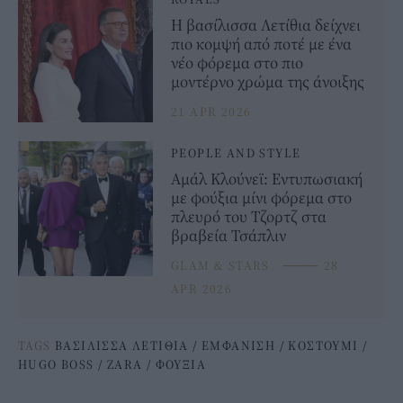
Η βασίλισσα Λετίθια δείχνει
πιο κομψή από ποτέ με ένα
νέο φόρεμα στο πιο
μοντέρνο χρώμα της άνοιξης
21 APR 2026
PEOPLE AND STYLE
Αμάλ Κλούνεϊ: Εντυπωσιακή
με φούξια μίνι φόρεμα στο
πλευρό του Τζορτζ στα
βραβεία Τσάπλιν
GLAM & STARS
⸻
28
APR 2026
TAGS
ΒΑΣΙΛΙΣΣΑ ΛΕΤΙΘΙΑ
/
ΕΜΦΑΝΙΣΗ
/
ΚΟΣΤΟΥΜΙ
/
HUGO BOSS
/
ZARA
/
ΦΟΥΞΙΑ