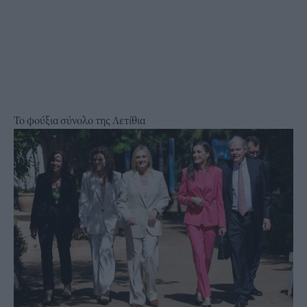
Το φούξια σύνολο της Λετίθια