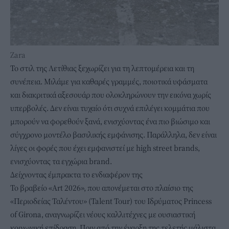
Zara
Το στιλ της Λετίθιας ξεχωρίζει για τη λεπτομέρεια και τη
συνέπεια. Μιλάμε για καθαρές γραμμές, ποιοτικά υφάσματα
και διακριτικά αξεσουάρ που ολοκληρώνουν την εικόνα χωρίς
υπερβολές. Δεν είναι τυχαίο ότι συχνά επιλέγει κομμάτια που
μπορούν να φορεθούν ξανά, ενισχύοντας ένα πιο βιώσιμο και
σύγχρονο μοντέλο βασιλικής εμφάνισης. Παράλληλα, δεν είναι
λίγες οι φορές που έχει εμφανιστεί με high street brands,
ενισχύοντας τα εγχώρια brand.
Δείχνοντας έμπρακτα το ενδιαφέρον της
Το βραβείο «Art 2026», που απονέμεται στο πλαίσιο της
«Περιοδείας Ταλέντου» (Talent Tour) του Ιδρύματος Princess
of Girona, αναγνωρίζει νέους καλλιτέχνες με ουσιαστική
κοινωνική επίδραση. Πριν από την έναρξη της τελετής μάλιστα,