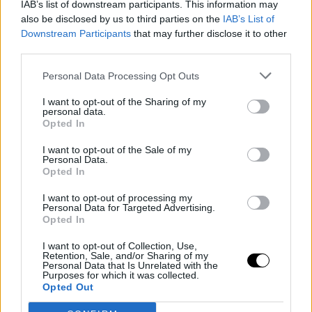
IAB’s list of downstream participants. This information may
also be disclosed by us to third parties on the
IAB’s List of
Downstream Participants
that may further disclose it to other
third parties.
Personal Data Processing Opt Outs
I want to opt-out of the Sharing of my
personal data.
Τη μονοχρωμία του συνόλου κατάφερε να «σπάσει» με
Opted In
προσεγμένες λεπτομέρειες, όπως η κομψή «Victoria Insignia»
I want to opt-out of the Sale of my
μαύρη τσάντα του οίκου Carolina Herrera, αλλά και τα μαύρα
Personal Data.
Opted In
εξώφτερνα παπούτσια με χαμηλό τακούνι, που αποδεικνύονται
ιδανικά για την άνοιξη. Το συγκεκριμένο ζευγάρι slingbacks
I want to opt-out of processing my
Personal Data for Targeted Advertising.
μάλιστα κυκλοφορεί και στα
Zara
, προσφέροντας μια πιο
Opted In
προσιτή εκδοχή του ίδιου κομψού ύφους που συχνά υιοθετεί η
I want to opt-out of Collection, Use,
βασίλισσα. Βρείτε το
εδώ
.
Retention, Sale, and/or Sharing of my
Personal Data that Is Unrelated with the
Purposes for which it was collected.
Opted Out