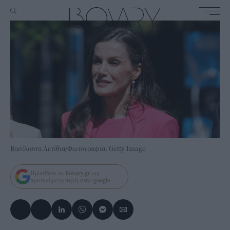
Βασίλισσα Λετίθια/Φωτογραφία: Getty Image
Πρόσθεσε το
Bovary.gr
ως
προτιμώμενη πηγή στην
google