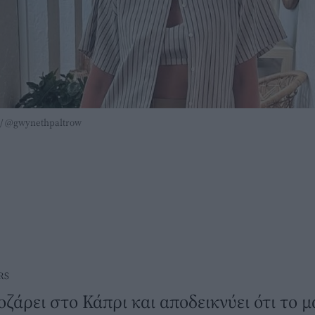
m/ @gwynethpaltrow
RS
ζάρει στο Κάπρι και αποδεικνύει ότι το 