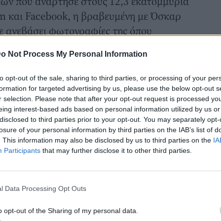
ιών που ανάρτησε στους 12,3 εκατομμύρια
m και Facebook, η βραβευμένη με Όσκαρ
χε ανεβάσει φωτογραφίες της όπου
ε το αγαπημένο της μαύρο ολόσωμο μαγιό
o Not Process My Personal Information
 brand Left on Friday -φορώντας το μαζί
to opt-out of the sale, sharing to third parties, or processing of your per
άνω σε ένα πολυτελές γιοτ, ανοιχτά του
formation for targeted advertising by us, please use the below opt-out s
r selection. Please note that after your opt-out request is processed y
eing interest-based ads based on personal information utilized by us or
ουίνεθ Πάλτροου με μαγιό
disclosed to third parties prior to your opt-out. You may separately opt-
losure of your personal information by third parties on the IAB’s list of
φιών, η Σάρον Στόουν σχολίασε με τρία
. This information may also be disclosed by us to third parties on the
IA
σιασμό της: ένα δάχτυλο που δείχνει, έναν
Participants
that may further disclose it to other third parties.
l Data Processing Opt Outs
o opt-out of the Sharing of my personal data.