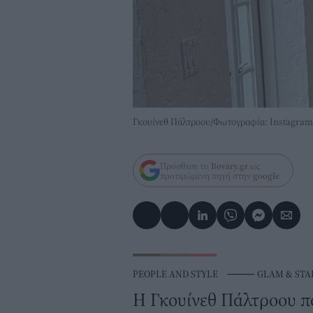
Γκουίνεθ Πάλτροου/Φωτογραφία: Instagra
Πρόσθεσε το
Bovary.gr
ως
προτιμώμενη πηγή στην
google
PEOPLE AND STYLE
⸻
GLAM & STA
Η Γκουίνεθ Πάλτροου πο