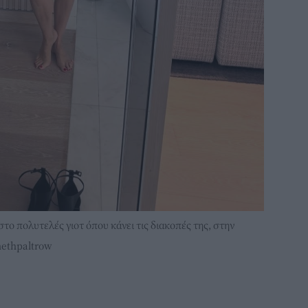
το πολυτελές γιοτ όπου κάνει τις διακοπές της, στην
nethpaltrow