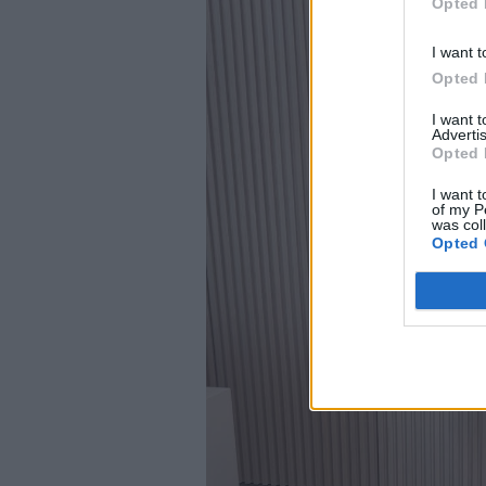
Opted 
I want t
Opted 
I want 
Advertis
Opted 
I want t
of my P
was col
Opted 