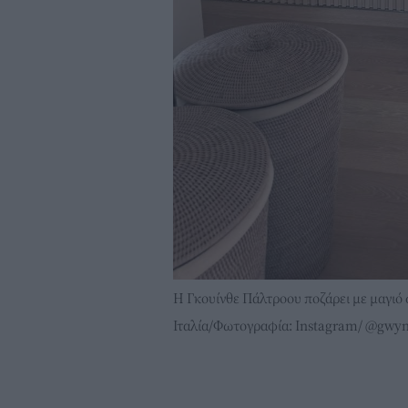
Η Γκουίνθε Πάλτροου ποζάρει με μαγιό σ
Ιταλία/Φωτογραφία: Instagram/ @gwy