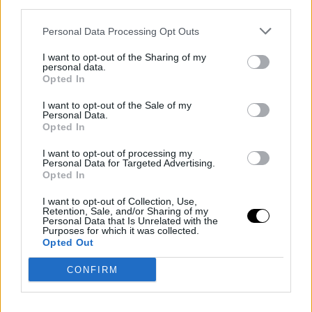
third parties.
Personal Data Processing Opt Outs
Η προπόνησή της γίνεται το πρωί, αν και παραδέχεται πως
δυσκολεύεται να μείνει συγκεντρωμένη. «Είμαι από αυτούς που
I want to opt-out of the Sharing of my
personal data.
γυμνάζονται και ταυτόχρονα τσεκάρουν το κινητό τους.
Opted In
Απαντάω σε μηνύματα και emails, κάτι που μάλλον
I want to opt-out of the Sale of my
απογοητεύει τον προπονητή μου», είπε χαριτολογώντας.
Personal Data.
Opted In
Όσον αφορά τη μουσική, Καρντάσιαν δηλώνει fan του Τζάστιν
Μπίμπερ όταν προπονείται, όμως δεν της αρέσουν καθόλου τα
I want to opt-out of processing my
Personal Data for Targeted Advertising.
ομαδικά προγράμματα όπως η προπόνηση με χορό ή η hot
Opted In
yoga.
«Έκανα μία φορά yoga και με πήρε ο ύπνος! Μόλις ξαπλώσεις
I want to opt-out of Collection, Use,
Retention, Sale, and/or Sharing of my
και κλείσεις τα μάτια... εγώ κοιμάμαι παντού!», είπε γελώντας.
Personal Data that Is Unrelated with the
Purposes for which it was collected.
Τέλος δηλώνει πώς της αρέσει να γυμνάζεται γιατί είναι «η
Opted Out
θεραπεία της».
CONFIRM
FASHION
Ποια το φόρεσε καλύτερα; Η