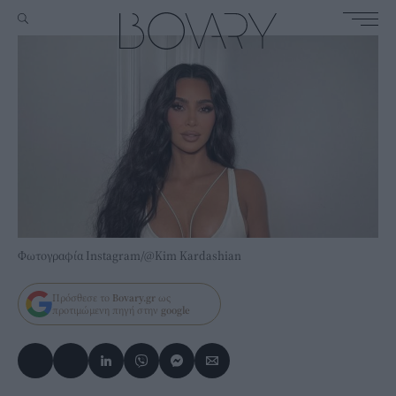
Φωτογραφία Instagram/@Kim Kardashian
Πρόσθεσε το
Bovary.gr
ως
προτιμώμενη πηγή στην
google