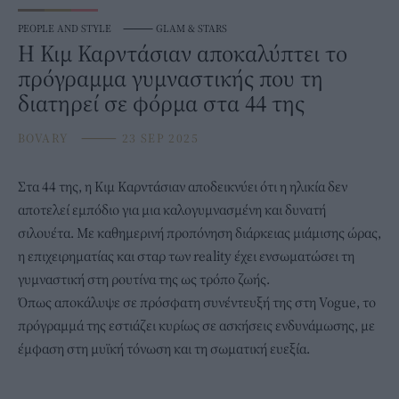
PEOPLE AND STYLE
⸻
GLAM & STARS
Η Κιμ Καρντάσιαν αποκαλύπτει το
πρόγραμμα γυμναστικής που τη
διατηρεί σε φόρμα στα 44 της
BOVARY
⸻
23 SEP 2025
Στα 44 της, η
Κιμ Καρντάσιαν
αποδεικνύει ότι η ηλικία δεν
αποτελεί εμπόδιο για μια καλογυμνασμένη και δυνατή
σιλουέτα. Με καθημερινή προπόνηση διάρκειας μιάμισης ώρας,
η επιχειρηματίας και σταρ των reality έχει ενσωματώσει τη
γυμναστική στη ρουτίνα της ως τρόπο ζωής.
Όπως αποκάλυψε σε πρόσφατη συνέντευξή της στη Vogue,
το
πρόγραμμά της
εστιάζει κυρίως σε ασκήσεις ενδυνάμωσης, με
έμφαση στη μυϊκή τόνωση και τη σωματική ευεξία.