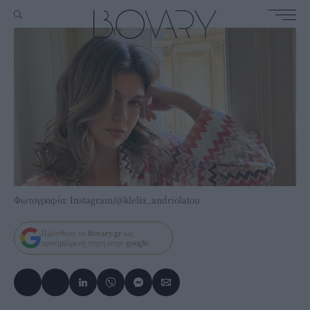
Φωτογραφία: Instagram/@klelia_andriolatou
Πρόσθεσε το
Bovary.gr
ως
προτιμώμενη πηγή στην
google