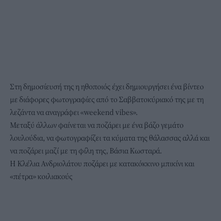
Στη δημοσίευσή της η ηθοποιός έχει δημιουργήσει ένα βίντεο
με διάφορες φωτογραφίες από το Σαββατοκύριακό της με τη
λεζάντα να αναγράφει «weekend vibes».
Μεταξύ άλλων φαίνεται να ποζάρει με ένα βάζο γεμάτο
λουλούδια, να φωτογραφίζει τα κύματα της θάλασσας αλλά και
να ποζάρει μαζί με τη φίλη της, Βάσια Κωσταρά.
Η Κλέλια Ανδριολάτου ποζάρει με κατακόκκινο μπικίνι και
«πέτρα» κοιλιακούς