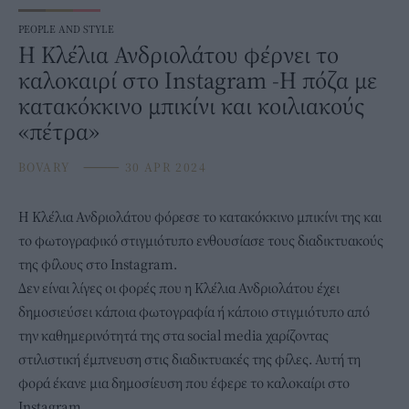
PEOPLE AND STYLE
Η Κλέλια Ανδριολάτου φέρνει το
καλοκαιρί στο Instagram -Η πόζα με
κατακόκκινο μπικίνι και κοιλιακούς
«πέτρα»
BOVARY
⸻
30 APR 2024
Η
Κλέλια Ανδριολάτου
φόρεσε το κατακόκκινο μπικίνι της και
το φωτογραφικό στιγμιότυπο ενθουσίασε τους διαδικτυακούς
της φίλους στο Instagram.
Δεν είναι λίγες οι φορές που η Κλέλια Ανδριολάτου έχει
δημοσιεύσει κάποια φωτογραφία ή κάποιο στιγμιότυπο από
την καθημερινότητά της στα social media χαρίζοντας
στιλιστική έμπνευση στις διαδικτυακές της φίλες. Αυτή τη
φορά έκανε μια δημοσίευση που έφερε το καλοκαίρι στο
Instagram.