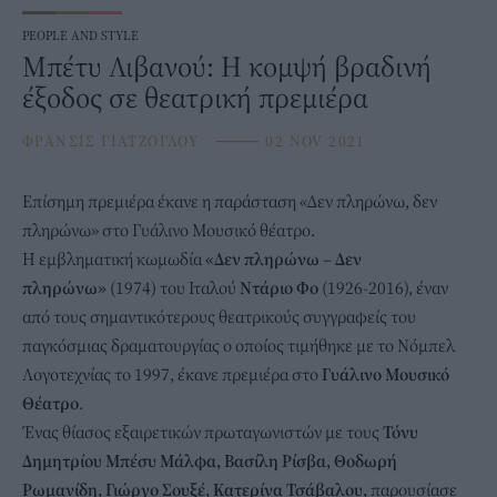
PEOPLE AND STYLE
Μπέτυ Λιβανού: Η κομψή βραδινή
έξοδος σε θεατρική πρεμιέρα
ΦΡΑΝΣΙΣ ΓΙΑΤΖΟΓΛΟΥ
⸻
02 NOV 2021
Επίσημη πρεμιέρα έκανε η παράσταση «Δεν πληρώνω, δεν
πληρώνω» στο Γυάλινο Μουσικό θέατρο.
Η εμβληματική κωμωδία
«Δεν πληρώνω – Δεν
πληρώνω»
(1974) του Ιταλού
Ντάριο Φο
(1926-2016), έναν
από τους σημαντικότερους θεατρικούς συγγραφείς του
παγκόσμιας δραματουργίας ο οποίος τιμήθηκε με το Νόμπελ
Λογοτεχνίας το 1997, έκανε πρεμιέρα στο
Γυάλινο Μουσικό
Θέατρο
.
Ένας θίασος εξαιρετικών πρωταγωνιστών με τους
Τόνυ
Δημητρίου Μπέσυ Μάλφα, Βασίλη Ρίσβα, Θοδωρή
Ρωμανίδη, Γιώργο Σουξέ, Κατερίνα Τσάβαλου,
παρουσίασε