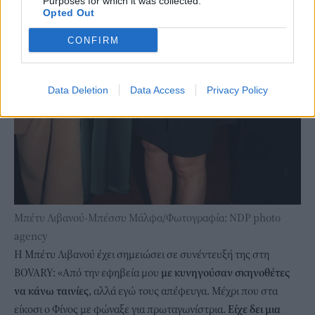
Purposes for which it was collected.
Opted Out
CONFIRM
Data Deletion
Data Access
Privacy Policy
Μπέτυ Λιβανού-Μπέσσυ Μάλφα/Φωτογραφία: NDP photo
agency
Η
Μπέτυ Λιβανού έχει σημειώσει σε συνέντευξή της στη
BOVARY
: «Από την εφηβεία μου
με κυνηγούσαν σκηνοθέτες
να κάνω ταινίες
, αλλά εγώ τους απέφευγα. Μέχρι που στα
είκοσι ο Φίνος με φώναξε για πρωταγωνίστρια.
Είχε δει μια