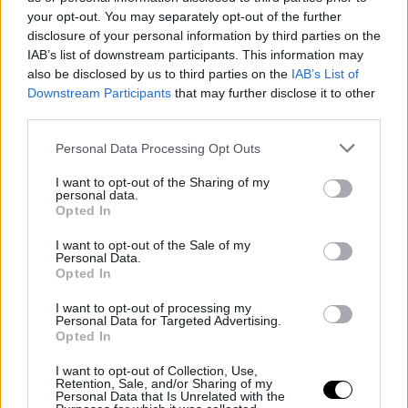
your opt-out. You may separately opt-out of the further
disclosure of your personal information by third parties on the
IAB’s list of downstream participants. This information may
also be disclosed by us to third parties on the
IAB’s List of
Μπέτυ Λιβανού, Κατερίνα Τερζοπούλου, Αϊνόλα Τερζοπούλου
Downstream Participants
that may further disclose it to other
και Κατερίνα Τσάβαλου/Φωτογραφία: NDP photo agency
third parties.
Personal Data Processing Opt Outs
I want to opt-out of the Sharing of my
personal data.
Opted In
I want to opt-out of the Sale of my
Personal Data.
Opted In
I want to opt-out of processing my
Personal Data for Targeted Advertising.
Opted In
I want to opt-out of Collection, Use,
Retention, Sale, and/or Sharing of my
Personal Data that Is Unrelated with the