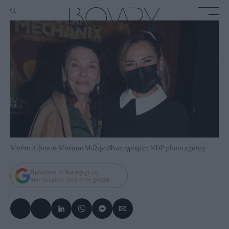
Μπέτυ Λιβανού-Μπέσσυ Μάλφα/Φωτογραφία: NDP photo agency
Πρόσθεσε το
Bovary.gr
ως
προτιμώμενη πηγή στην
google