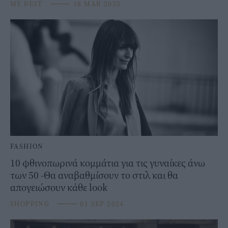
MY BEST
⸻
18 MAR 2025
FASHION
10 φθινοπωρινά κομμάτια για τις γυναίκες άνω
των 50 -Θα αναβαθμίσουν το στιλ και θα
απογειώσουν κάθε look
SHOPPING
⸻
01 SEP 2024