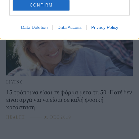
CONFIRM
Data Deletion
Data Access
Privacy Policy
LIVING
15 τρόποι να είσαι σε φόρμα μετά τα 50 -Ποτέ δεν
είναι αργά για να είσαι σε καλή φυσική
κατάσταση
HEALTH
⸻
05 DEC 2019