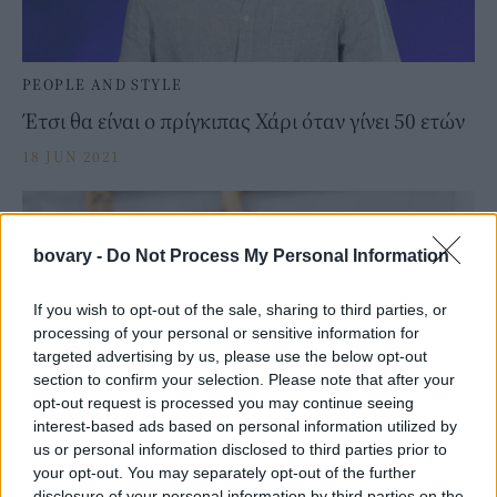
PEOPLE AND STYLE
Έτσι θα είναι ο πρίγκιπας Χάρι όταν γίνει 50 ετών
18 JUN 2021
bovary -
Do Not Process My Personal Information
If you wish to opt-out of the sale, sharing to third parties, or
processing of your personal or sensitive information for
targeted advertising by us, please use the below opt-out
section to confirm your selection. Please note that after your
opt-out request is processed you may continue seeing
interest-based ads based on personal information utilized by
us or personal information disclosed to third parties prior to
PEOPLE AND STYLE
your opt-out. You may separately opt-out of the further
disclosure of your personal information by third parties on the