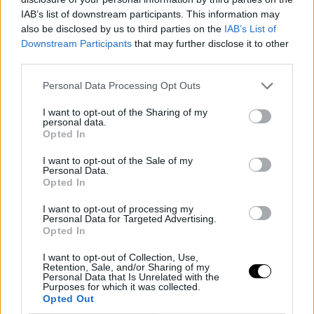
Ελένη Πετρουλάκη: «Η ζωή αρχίζει ξανά στα 50»
IAB’s list of downstream participants. This information may
25 MAR 2021
also be disclosed by us to third parties on the
IAB’s List of
Downstream Participants
that may further disclose it to other
third parties.
Personal Data Processing Opt Outs
I want to opt-out of the Sharing of my
personal data.
Opted In
I want to opt-out of the Sale of my
Personal Data.
Opted In
I want to opt-out of processing my
Personal Data for Targeted Advertising.
FASHION
Opted In
Πώς θα φορέσεις το μπικίνι αν έχεις περάσει τα
I want to opt-out of Collection, Use,
50, σύμφωνα με σχεδιάστρια -Για να δείχνεις σέξι,
Retention, Sale, and/or Sharing of my
Personal Data that Is Unrelated with the
chic και στιλάτη
Purposes for which it was collected.
Opted Out
BOVARY LOVES
⸻
25 JUN 2020