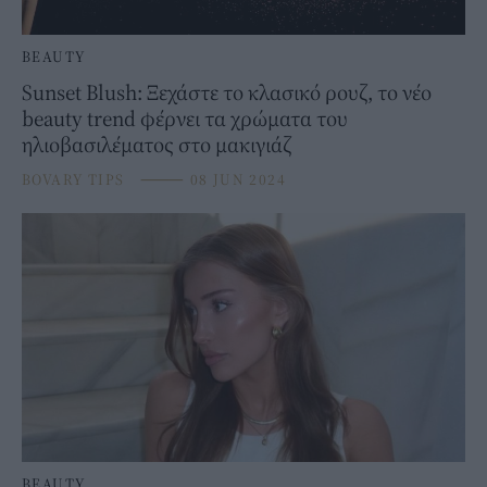
BEAUTY
Sunset Blush: Ξεχάστε το κλασικό ρουζ, το νέο
beauty trend φέρνει τα χρώματα του
ηλιοβασιλέματος στο μακιγιάζ
BOVARY TIPS
⸻
08 JUN 2024
BEAUTY