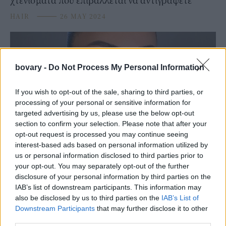
HAIR
⸻
26 MAY 2024
bovary -
Do Not Process My Personal Information
If you wish to opt-out of the sale, sharing to third parties, or
processing of your personal or sensitive information for
targeted advertising by us, please use the below opt-out
section to confirm your selection. Please note that after your
opt-out request is processed you may continue seeing
interest-based ads based on personal information utilized by
us or personal information disclosed to third parties prior to
BEAUTY
your opt-out. You may separately opt-out of the further
Το beauty trend του TikTok είναι τόσο γλυκό όσο
disclosure of your personal information by third parties on the
ακούγεται -Κάνει τα χείλη ζουμερά, έχει κάτι από
IAB’s list of downstream participants. This information may
μαρμελάδα
also be disclosed by us to third parties on the
IAB’s List of
Downstream Participants
that may further disclose it to other
BOVARY TIPS
⸻
24 MAR 2024
third parties.