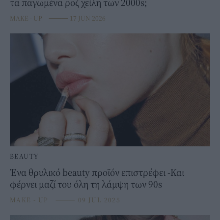
τα παγωμένα ροζ χείλη των 2000s;
MAKE - UP
⸻
17 JUN 2026
BEAUTY
Ένα θρυλικό beauty προϊόν επιστρέφει -Και
φέρνει μαζί του όλη τη λάμψη των 90s
MAKE - UP
⸻
09 JUL 2025