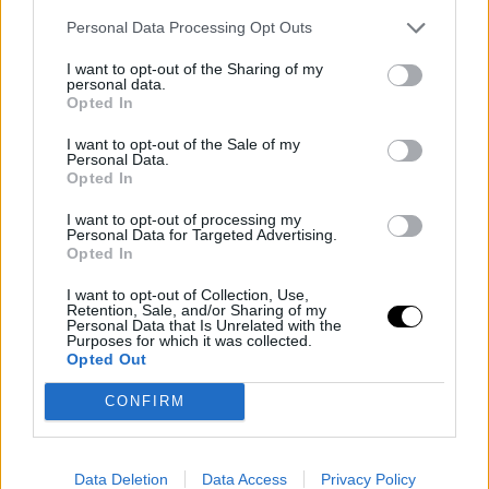
Personal Data Processing Opt Outs
I want to opt-out of the Sharing of my
personal data.
Opted In
I want to opt-out of the Sale of my
Personal Data.
Opted In
I want to opt-out of processing my
Personal Data for Targeted Advertising.
Opted In
BEAUTY
I want to opt-out of Collection, Use,
Retention, Sale, and/or Sharing of my
Winged eyeliner: Το αμφιλεγόμενο beauty trick
Personal Data that Is Unrelated with the
του TikTok υπόσχεται τέλεια eyeliner γραμμή με
Purposes for which it was collected.
Opted Out
μια -περίεργη- κίνηση
CONFIRM
BOVARY TIPS
⸻
23 SEP 2023
Data Deletion
Data Access
Privacy Policy