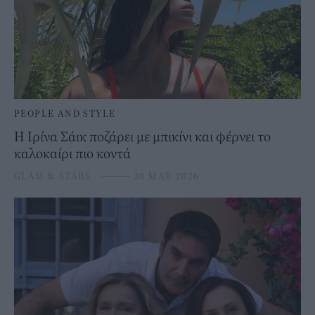
PEOPLE AND STYLE
Η Ιρίνα Σάικ ποζάρει με μπικίνι και φέρνει το
καλοκαίρι πιο κοντά
GLAM & STARS
⸻
30 MAR 2026