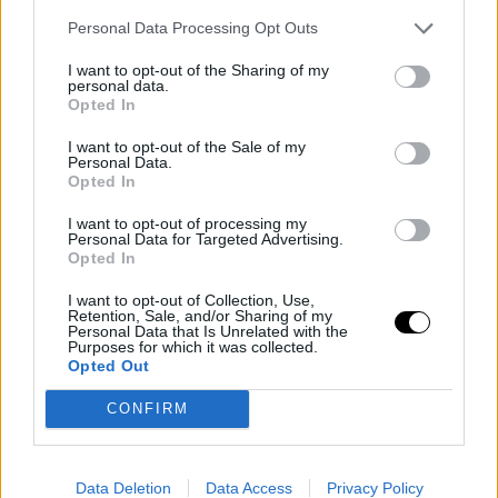
Personal Data Processing Opt Outs
I want to opt-out of the Sharing of my
personal data.
Opted In
I want to opt-out of the Sale of my
Personal Data.
Opted In
I want to opt-out of processing my
Personal Data for Targeted Advertising.
Opted In
PEOPLE AND STYLE
Η Μαριέττα Χρουσαλά μοιράζεται στιγμές από τη
I want to opt-out of Collection, Use,
Retention, Sale, and/or Sharing of my
ζωή της πριν από δέκα χρόνια στο Λος Άντζελες
Personal Data that Is Unrelated with the
με την οικογένειά της
Purposes for which it was collected.
Opted Out
CELEBRITIES
⸻
16 JAN 2026
CONFIRM
Data Deletion
Data Access
Privacy Policy