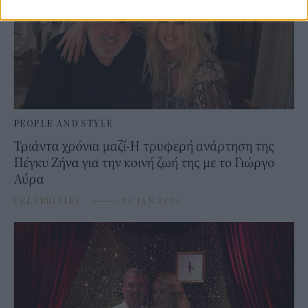
PEOPLE AND STYLE
Τριάντα χρόνια μαζί-Η τρυφερή ανάρτηση της
Πέγκυ Ζήνα για την κοινή ζωή της με το Γιώργο
Λύρα
CELEBRITIES
⸻
06 JAN 2026