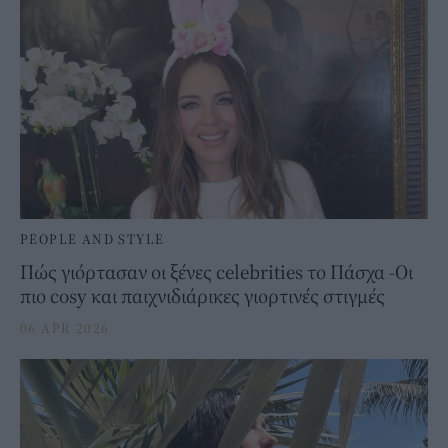
PEOPLE AND STYLE
Πώς γιόρτασαν οι ξένες celebrities το Πάσχα -Οι
πιο cosy και παιχνιδιάρικες γιορτινές στιγμές
06 APR 2026