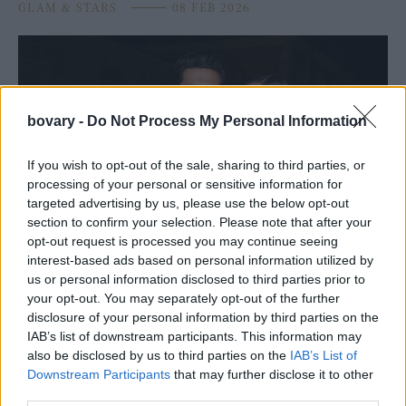
GLAM & STARS
⸻
08 FEB 2026
bovary -
Do Not Process My Personal Information
If you wish to opt-out of the sale, sharing to third parties, or
processing of your personal or sensitive information for
targeted advertising by us, please use the below opt-out
section to confirm your selection. Please note that after your
opt-out request is processed you may continue seeing
interest-based ads based on personal information utilized by
PEOPLE AND STYLE
us or personal information disclosed to third parties prior to
Ο Μπρούκλιν Μπέκαμ δημοσιεύει μία τόπλες
your opt-out. You may separately opt-out of the further
φωτογραφία της Νίκολα Πελτζ λίγες μέρες μετά
disclosure of your personal information by third parties on the
το σκάνδαλο
IAB’s list of downstream participants. This information may
also be disclosed by us to third parties on the
IAB’s List of
GLAM & STARS
⸻
28 JAN 2026
Downstream Participants
that may further disclose it to other
third parties.