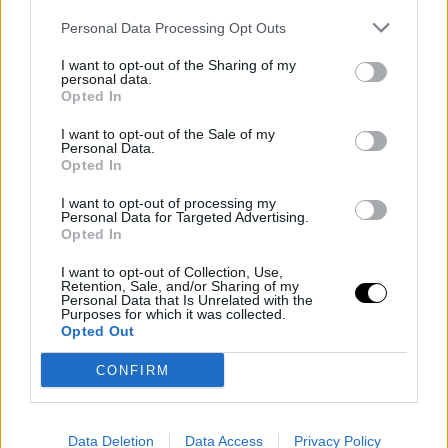
Personal Data Processing Opt Outs
I want to opt-out of the Sharing of my
personal data.
Opted In
PEOPLE AND STYLE
Η Λένα Διβάνη ανοίγει το υπέροχο πέτρινο σπίτι
I want to opt-out of the Sale of my
Personal Data.
της στο Λαύριο -Σε σποτ του ελληνικού τουρισμού
Opted In
26 JUN 2020
I want to opt-out of processing my
Personal Data for Targeted Advertising.
Opted In
I want to opt-out of Collection, Use,
Retention, Sale, and/or Sharing of my
Personal Data that Is Unrelated with the
Purposes for which it was collected.
Opted Out
CONFIRM
Data Deletion
Data Access
Privacy Policy