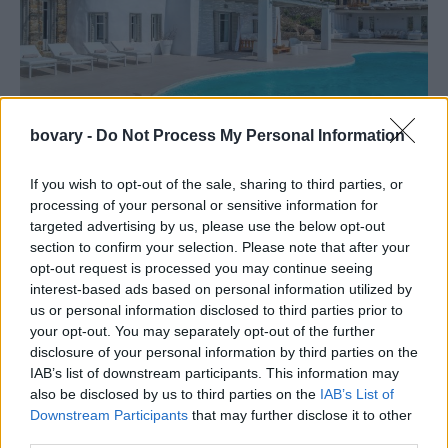
bovary -
Do Not Process My Personal Information
FACES
Travelstaytion: Η παγκόσμια πλατφόρμα
If you wish to opt-out of the sale, sharing to third parties, or
processing of your personal or sensitive information for
ενοικίασης πολυτελών κατοικιών είναι ιδέα ενός
targeted advertising by us, please use the below opt-out
Έλληνα
section to confirm your selection. Please note that after your
08 SEP 2020
opt-out request is processed you may continue seeing
interest-based ads based on personal information utilized by
us or personal information disclosed to third parties prior to
your opt-out. You may separately opt-out of the further
disclosure of your personal information by third parties on the
IAB’s list of downstream participants. This information may
also be disclosed by us to third parties on the
IAB’s List of
Downstream Participants
that may further disclose it to other
third parties.