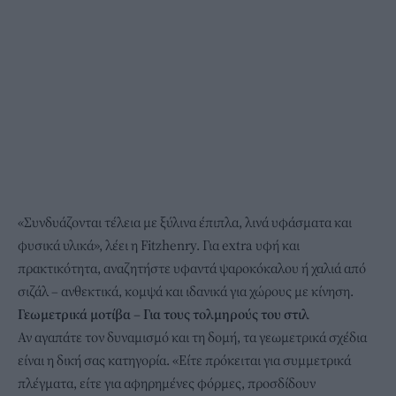
«Συνδυάζονται τέλεια με ξύλινα έπιπλα, λινά υφάσματα και
φυσικά υλικά», λέει η Fitzhenry. Για extra υφή και
πρακτικότητα, αναζητήστε υφαντά ψαροκόκαλου ή χαλιά από
σιζάλ – ανθεκτικά, κομψά και ιδανικά για χώρους με κίνηση.
Γεωμετρικά μοτίβα – Για τους τολμηρούς του στιλ
Αν αγαπάτε τον δυναμισμό και τη δομή, τα γεωμετρικά σχέδια
είναι η δική σας κατηγορία. «Είτε πρόκειται για συμμετρικά
πλέγματα, είτε για αφηρημένες φόρμες, προσδίδουν