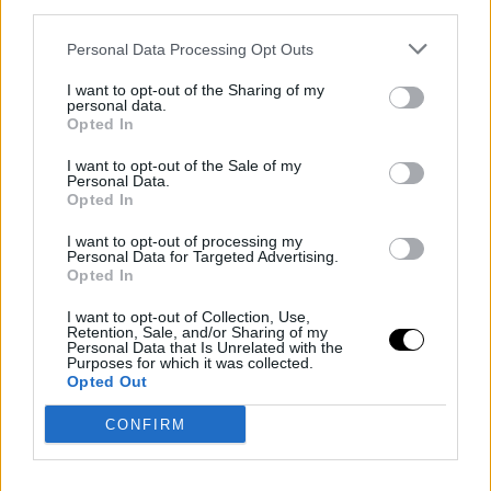
third parties.
Personal Data Processing Opt Outs
I want to opt-out of the Sharing of my
personal data.
Opted In
I want to opt-out of the Sale of my
Personal Data.
Opted In
I want to opt-out of processing my
Personal Data for Targeted Advertising.
Opted In
«Η αίσθηση έχει σημασία», λέει η Fitzhenry. «Αυτή τη σεζόν, η
τάση θέλει μαλακές, ελκυστικές επιφάνειες που δεν θυσιάζουν
I want to opt-out of Collection, Use,
Retention, Sale, and/or Sharing of my
την αισθητική στο βωμό της άνεσης». Τι σημαίνει αυτό; Μια
Personal Data that Is Unrelated with the
Purposes for which it was collected.
διακριτική αλλά αληθινά φιλόξενη πολυτέλεια.
Opted Out
Ουδέτερα εμπνευσμένα από τη φύση
CONFIRM
Η ανάγκη για επαφή με τη φύση περνά και στο σπίτι. Tα ζεστά
μπεζ, οι αποχρώσεις της άμμου, οι ήσυχοι τόνοι κυριαρχούν.
Δημιουργούν μια αίσθηση γείωσης και ηρεμίας, σαν να φέρνεις