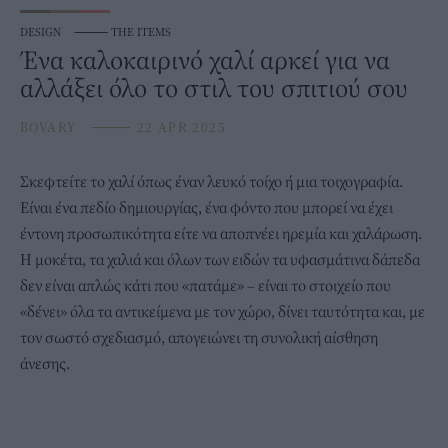
DESIGN
⸻
THE ITEMS
Ένα καλοκαιρινό χαλί αρκεί για να
αλλάξει όλο το στιλ του σπιτιού σου
BOVARY
⸻
22 APR 2025
Σκεφτείτε το
χαλί
όπως έναν λευκό τοίχο ή μια τοιχογραφία.
Είναι ένα πεδίο δημιουργίας, ένα φόντο που μπορεί να έχει
έντονη προσωπικότητα είτε να αποπνέει ηρεμία και χαλάρωση.
Η μοκέτα, τα χαλιά και όλων των ειδών τα υφασμάτινα δάπεδα
δεν είναι απλώς κάτι που «πατάμε» – είναι το στοιχείο που
«δένει» όλα τα αντικείμενα με τον χώρο,
δίνει ταυτότητα
και, με
τον σωστό σχεδιασμό, απογειώνει τη συνολική αίσθηση
άνεσης.