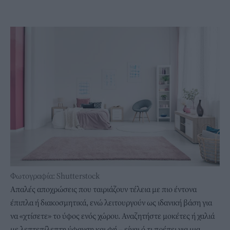
Φωτογραφία: Shutterstock
Απαλές αποχρώσεις που ταιριάζουν τέλεια με πιο έντονα
έπιπλα ή διακοσμητικά, ενώ λειτουργούν ως ιδανική βάση για
να «χτίσετε» το ύφος ενός χώρου. Αναζητήστε μοκέτες ή χαλιά
με λεπτεπίλεπτη ύφανση και φή – είναι ό,τι πρέπει για μια