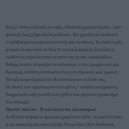
Και με τόσες επιλογές σε υφές, υλικά και χρωματισμούς – από
φυσικές ίνες μέχρι απαλά μάλλινα – δεν χρειάζεται να κάνετε
συμβιβασμούς ανάμεσα στο στιλ και την άνεση. Το σωστό χαλί
μπορεί να σας κάνει να θέλετε να κυκλοφορείτε ξυπόλητοι,
νιώθοντας κυριολεκτικά το σπίτι σας να σας «αγκαλιάζει».
Καθώς λοιπόν πλησιάζει το καλοκαίρι, τι πιο όμορφο από μια
δροσερή, στιλάτη
ανανέωση
στους εσωτερικούς μας χώρους;
Τα καλοκαιρινά χαλιά που θα ανανεώσουν το σπίτι σας
Οι τάσεις που πρωταγωνιστούν φέτος – απαλές αποχρώσεις,
διαχρονικές υφές και έξυπνα σχέδια που φέρνουν χαρακτήρα
στο πάτωμα:
Παστέλ παλέτα – Η απλότητα του καλοκαιριού
Αν θέλετε να φέρετε φως και ηρεμία στο σπίτι, τα παστέλ είναι
η πιο ασφαλής και σικ επιλογή. Όπως λέει η Eve Fitzhenry,