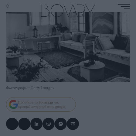
Φωτογραφία: Getty Images
Πρόσθεσε το
Bovary.gr
ως
προτιμώμενη πηγή στην
google