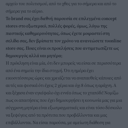
αρχείο του πολιτισμού, από το χθες για το σήμερα και από το
σήμερα για το αύριο.
Το brand σας έχει διεθνή παρουσία σε επιλεγμένα concept
stores στο εξωτερικό, πολλές φορές, όμως, λόγω της
πιεστικής καθημερινότητας, όπως έχετε μοιραστεί στη
σελίδα σας, δεν βρίσκετε τον χρόνο να ανανεώσετε το
online
store σας. Ποιες είναι οι προκλήσεις που αντιμετωπίζετε ως
δημιουργός αλλά και μητέρα;
Η πρόκληση είναι μία, ότι δεν μπορείς να είσαι σε περισσότερα
από ένα σημεία την ίδια στιγμή. Ότι η ημέρα έχει
εικοσιτέσσερις ώρες και χρειάζεται να αναπαυθείς κάποιες από
αυτές και φυσικά ότι έχεις 2 χέρια και όχι 8 όπως η αράχνη. Α
και ξέχασα έναν εγκέφαλο όχι εννέα όπως το χταπόδι! Νομίζω
πως οι απαιτήσεις που έχει δημιουργήσει η κοινωνία μας για μια
σύγχρονη μητέρα είναι εξωπραγματικές και είναι τόσο δύσκολο
να ξεφύγεις από τα πρότυπα που προβάλλονται και μας
επιβάλλονται. Να είσαι παρούσα, με αμείωτη διάθεση για