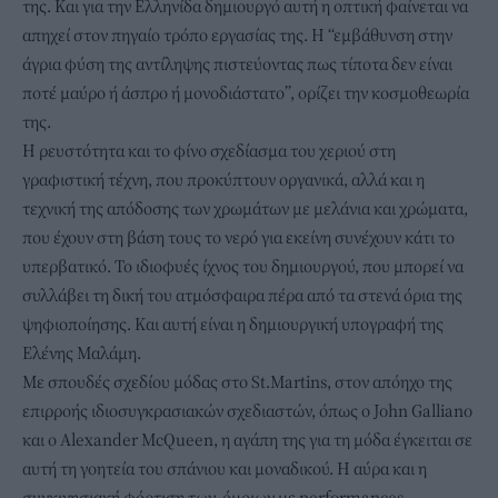
της. Και για την Ελληνίδα δημιουργό αυτή η οπτική φαίνεται να
απηχεί στον πηγαίο τρόπο εργασίας της. Η “εμβάθυνση στην
άγρια φύση της αντίληψης πιστεύοντας πως τίποτα δεν είναι
ποτέ μαύρο ή άσπρο ή μονοδιάστατο”, ορίζει την κοσμοθεωρία
της.
Η ρευστότητα και το φίνο σχεδίασμα του χεριού στη
γραφιστική τέχνη, που προκύπτουν οργανικά, αλλά και η
τεχνική της απόδοσης των χρωμάτων με μελάνια και χρώματα,
που έχουν στη βάση τους το νερό για εκείνη συνέχουν κάτι το
υπερβατικό. Το ιδιοφυές ίχνος του δημιουργού, που μπορεί να
συλλάβει τη δική του ατμόσφαιρα πέρα από τα στενά όρια της
ψηφιοποίησης. Και αυτή είναι η δημιουργική υπογραφή της
Ελένης Μαλάμη.
Με σπουδές σχεδίου μόδας στο St.Martins, στον απόηχο της
επιρροής ιδιοσυγκρασιακών σχεδιαστών, όπως ο John Galliano
και ο Alexander McQueen, η αγάπη της για τη μόδα έγκειται σε
αυτή τη γοητεία του σπάνιου και μοναδικού. Η αύρα και η
συγκινησιακή φόρτιση των, όμοιων με performances,