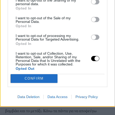
I want to opt-out of the Sharing of my
personal data.
Opted In
I want to opt-out of the Sale of my
Personal Data.
Opted In
I want to opt-out of processing my
Personal Data for Targeted Advertising.
Opted In
I want to opt-out of Collection, Use,
Retention, Sale, and/or Sharing of my
Personal Data that Is Unrelated with the
Purposes for which it was collected.
Opted Out
Μετάξι, βελούδο και βαμβάκι…Τι σημαίνουν οι πρώτες ύλες
για εσάς; Σας απασχολεί η έννοια της βιωσιμότητας και του
CONFIRM
slow fashion;
Ε.Μ:
Βέβαια με απασχολεί, θεωρώ ότι είναι απαραίτητο να
Data Deletion
Data Access
Privacy Policy
ενδιαφέρει κάθε έναν από εμάς που παράγει αλλά και
καταναλώνει. Προτιμώ πάντα τα φυσικά υλικά, όπως το
βαμβάκι και το μετάξι. Κάνω τα πάντα για να αποφεύγω