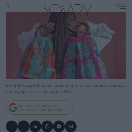
Ελένη Μαλάμη, η designer που μετατρέπει τα υφάσματα σε φορέσιμα
έργα τέχνης και ταξίδεψε μέχρι το V&A
Πρόσθεσε το
Bovary.gr
ως
προτιμώμενη πηγή στην
google