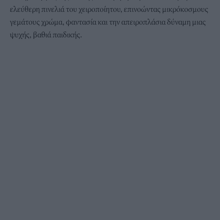
ελεύθερη πινελιά του χειροποίητου, επινοώντας μικρόκοσμους
γεμάτους χρώμα, φαντασία και την απειροπλάσια δύναμη μιας
ψυχής, βαθιά παιδικής.