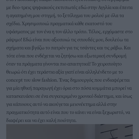
με δυο-τρεις ψηφιακούς εκτυπωτές εδώ στην Αγγλία και έπειτα
η αγαπημένη μου στιγμή, το ξετύλιγμα του ρολού με όλα τα
σχέδια. Χρησιμοποιώ πραγματικά κάθε εκατοστό του
υφάσματος με τον ένα η τον άλλο τρόπο. Τέλος, ερχόμαστε στο
ράψιμο! Εδώ είναι που αξιοποιώ τις σπουδές μου, δουλεύω τα
σχήματα και βγάζω το πατρόν για τις τσάντες και τις ράβω. Και
τότε είναι που ενδέχεται να ζητήσω και εξωτερική συνδρομή
όταν τα πράγματα γίνονται πιο απαιτητικά! Το χειροποίητο
θεωρώ ότι έχει τεράστια αξία γιατί είναι αλληλένδετο με το
concept του slow fashion. Ένας δημιουργός που ενδιαφέρεται
για μία ηθική παραγωγή έχει όρια στο πόσα κομμάτια μπορεί να
κατασκευάσει σε ένα συγκεκριμένο χρονικό διάστημα, και ίσως
για κάποιους αυτό να ακούγεται μειονέκτημα αλλά στην
πραγματικότητα αυτό είναι που το κάνει να είναι ξεχωριστό, να
διαφέρει και να έχει καλή ποιότητα.