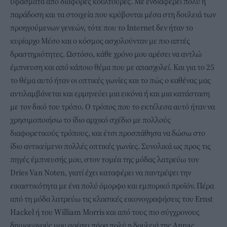
υφάσματα από διάφορες κουλτούρες. Με ενδιαφέρει πολύ η
παράδοση και τα στοιχεία που κρύβονται μέσα στη δουλειά των
προηγούμενων γενεών, τότε που το Internet δεν ήταν το
κυρίαρχο Μέσο και ο κόσμος ασχολούνταν με πιο απτές
δραστηριότητες. Ωστόσο, κάθε χρόνο μου αρέσει να αντλώ
έμπνευση και από κάποιο θέμα που με απασχολεί. Και για το 25
το θέμα αυτό ήταν οι οπτικές γωνίες και το πώς ο καθένας μας
αντιλαμβάνεται και ερμηνεύει μια εικόνα ή και μια κατάσταση
με τον δικό του τρόπο. Ο τρόπος που το εκτέλεσα αυτό ήταν να
χρησιμοποιήσω το ίδιο αρχικό σχέδιο με πολλούς
διαφορετικούς τρόπους, και έτσι προσπάθησα να δώσω στο
ίδιο αντικείμενο πολλές οπτικές γωνίες. Συνολικά ως προς τις
πηγές έμπνευσής μου, στον τομέα της μόδας λατρεύω τον
Dries Van Noten, γιατί έχει καταφέρει να παντρέψει την
εικαστικότητα με ένα πολύ όμορφο και εμπορικό προϊόν. Πέρα
από τη μόδα λατρεύω τις κλασικές εικονογραφήσεις του Ernst
Hackel ή του William Morris και από τους πιο σύγχρονους
δημιουργούς μου αρέσει πάρα πολύ η δουλειά της Annaς