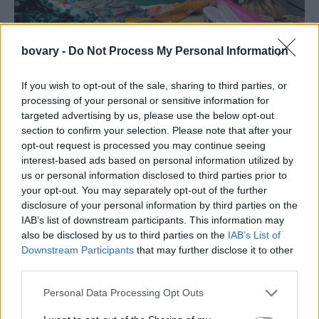
Η Ελληνίδα designer που κέρδισε τη θέση της στο V&A
bovary -
Do Not Process My Personal Information
Museum με τη δύναμη του χειροποίητου.
If you wish to opt-out of the sale, sharing to third parties, or
processing of your personal or sensitive information for
targeted advertising by us, please use the below opt-out
section to confirm your selection. Please note that after your
opt-out request is processed you may continue seeing
interest-based ads based on personal information utilized by
us or personal information disclosed to third parties prior to
your opt-out. You may separately opt-out of the further
disclosure of your personal information by third parties on the
IAB’s list of downstream participants. This information may
also be disclosed by us to third parties on the
IAB’s List of
Downstream Participants
that may further disclose it to other
third parties.
Personal Data Processing Opt Outs