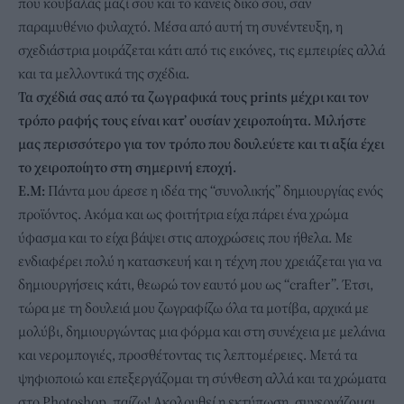
που κουβαλάς μαζί σου και το κάνεις δικό σου, σαν
παραμυθένιο φυλαχτό. Μέσα από αυτή τη συνέντευξη, η
σχεδιάστρια μοιράζεται κάτι από τις εικόνες, τις εμπειρίες αλλά
και τα μελλοντικά της σχέδια.
Τα σχέδιά σας από τα ζωγραφικά τους prints μέχρι και τον
τρόπο ραφής τους είναι κατ’ ουσίαν χειροποίητα. Μιλήστε
μας περισσότερο για τον τρόπο που δουλεύετε και τι αξία έχει
το χειροποίητο στη σημερινή εποχή.
Ε.Μ:
Πάντα μου άρεσε η ιδέα της “συνολικής” δημιουργίας ενός
προϊόντος. Ακόμα και ως φοιτήτρια είχα πάρει ένα χρώμα
ύφασμα και το είχα βάψει στις αποχρώσεις που ήθελα. Με
ενδιαφέρει πολύ η κατασκευή και η τέχνη που χρειάζεται για να
δημιουργήσεις κάτι, θεωρώ τον εαυτό μου ως “crafter”. Έτσι,
τώρα με τη δουλειά μου ζωγραφίζω όλα τα μοτίβα, αρχικά με
μολύβι, δημιουργώντας μια φόρμα και στη συνέχεια με μελάνια
και νερομπογιές, προσθέτοντας τις λεπτομέρειες. Μετά τα
ψηφιοποιώ και επεξεργάζομαι τη σύνθεση αλλά και τα χρώματα
στο Photoshop, παίζω! Ακολουθεί η εκτύπωση, συνεργάζομαι