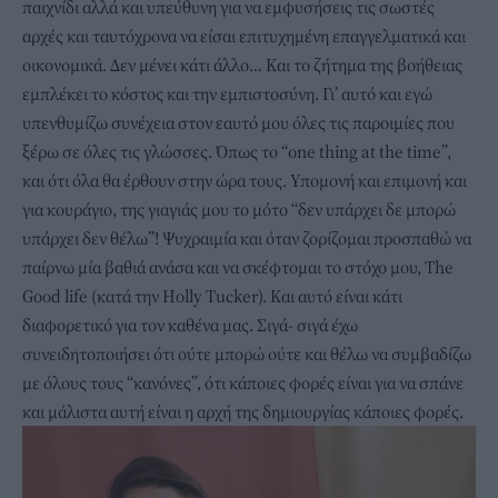
παιχνίδι αλλά και υπεύθυνη για να εμφυσήσεις τις σωστές
αρχές και ταυτόχρονα να είσαι επιτυχημένη επαγγελματικά και
οικονομικά. Δεν μένει κάτι άλλο… Και το ζήτημα της βοήθειας
εμπλέκει το κόστος και την εμπιστοσύνη. Γι’ αυτό και εγώ
υπενθυμίζω συνέχεια στον εαυτό μου όλες τις παροιμίες που
ξέρω σε όλες τις γλώσσες. Όπως το “one thing at the time”,
και ότι όλα θα έρθουν στην ώρα τους. Υπομονή και επιμονή και
για κουράγιο, της γιαγιάς μου το μότο “δεν υπάρχει δε μπορώ
υπάρχει δεν θέλω”! Ψυχραιμία και όταν ζορίζομαι προσπαθώ να
παίρνω μία βαθιά ανάσα και να σκέφτομαι το στόχο μου, The
Good life (κατά την Holly Tucker). Και αυτό είναι κάτι
διαφορετικό για τον καθένα μας. Σιγά- σιγά έχω
συνειδητοποιήσει ότι ούτε μπορώ ούτε και θέλω να συμβαδίζω
με όλους τους “κανόνες”, ότι κάποιες φορές είναι για να σπάνε
και μάλιστα αυτή είναι η αρχή της δημιουργίας κάποιες φορές.