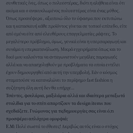
συνθετικές ίνες, όπως ο πολυεστέρας, διότι η αλήθεια είναι ότι
ακόμα και ο ανακυκλωμένος πολυεστέρας είναι ένας μύθος.
Όπως προανέφερα , αξιοποιώ όλο το ύφασμα που εκτυπώνω
και η κατασκευή κάθε προϊόντος γίνεται σε τοπικό επίπεδο, είτε
από εμένα είτε από ελευθέρους επαγγελματίες ράφτες. Το
μεγαλύτερο πρόβλημα, όμως, γενικά είναι η υπερπαραγωγή και
συνάμα η υπερκατανάλωση. Μικρά εγχειρήματα όπως και το
δικό μου καλούνται να ανταγωνιστούν μεγάλες παραγωγές
αλλά και να απασχοληθούν με προβλήματα τα οποία εντέλει
έχουν δημιουργηθεί από αυτή την υπερβολή. Εάν ο κόσμος
σταματούσε να καταναλώνει το περίφημο fast fashion η
συζήτηση όλη αυτή δεν θα υπήρχε…
Τσάντες, φουλάρια, μαξιλάρια αλλά και ιδιαίτερα μεταξωτά
στολίδια για το σπίτι απαρτίζουν τα design items που
σχεδιάζετε. Γνώμονας για τις
δημιουργίες σας είναι ό,τι
προσφέρει απλόχερα ομορφιά;
Ε.Μ:
Πολύ σωστά το έθεσες! Ακριβώς αυτός είναι ο στόχος