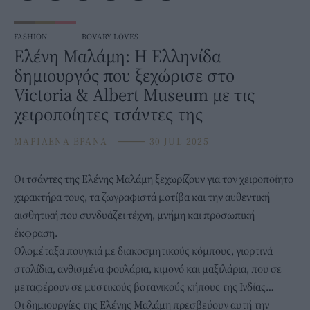
FASHION
⸻
BOVARY LOVES
Ελένη Μαλάμη: Η Ελληνίδα
δημιουργός που ξεχώρισε στο
Victoria & Albert Museum με τις
χειροποίητες τσάντες της
ΜΑΡΙΛΕΝΑ ΒΡΑΝΑ
⸻
30 JUL 2025
Οι
τσάντες
της Ελένης Μαλάμη ξεχωρίζουν για τον χειροποίητο
χαρακτήρα τους, τα ζωγραφιστά μοτίβα και την αυθεντική
αισθητική που συνδυάζει τέχνη, μνήμη και προσωπική
έκφραση.
Ολομέταξα πουγκιά με διακοσμητικούς κόμπους, γιορτινά
στολίδια, ανθισμένα φουλάρια, κιμονό και μαξιλάρια, που σε
μεταφέρουν σε μυστικούς βοτανικούς κήπους της Ινδίας…
Οι
δημιουργίες της Ελένης Μαλάμη
πρεσβεύουν αυτή την