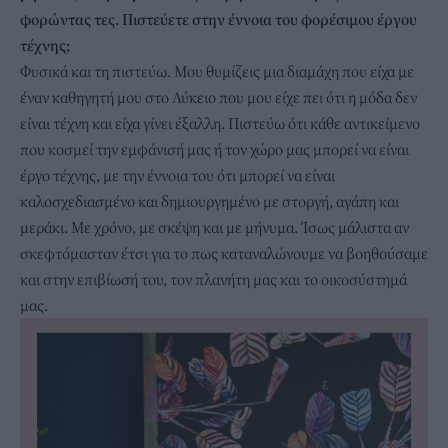
φορώντας τες. Πιστεύετε στην έννοια του φορέσιμου έργου
τέχνης;
Φυσικά και τη πιστεύω. Μου θυμίζεις μια διαμάχη που είχα με
έναν καθηγητή μου στο Λύκειο που μου είχε πει ότι η μόδα δεν
είναι τέχνη και είχα γίνει έξαλλη. Πιστεύω ότι κάθε αντικείμενο
που κοσμεί την εμφάνισή μας ή τον χώρο μας μπορεί να είναι
έργο τέχνης, με την έννοια του ότι μπορεί να είναι
καλοσχεδιασμένο και δημιουργημένο με στοργή, αγάπη και
μεράκι. Με χρόνο, με σκέψη και με μήνυμα. Ίσως μάλιστα αν
σκεφτόμασταν έτσι για το πως καταναλώνουμε να βοηθούσαμε
και στην επιβίωσή του, τον πλανήτη μας και το οικοσύστημά
μας.