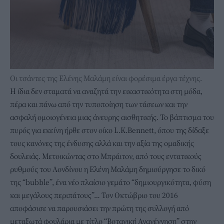
Οι τσάντες της Ελένης Μαλάμη είναι φορέσιμα έργα τέχνης.
Η ίδια δεν σταματά να αναζητά την εικαστικότητα στη μόδα,
πέρα και πάνω από την τυποποίηση των τάσεων και την
ασφαλή ομοιογένεια μιας άνευρης αισθητικής. Το βάπτισμα του
πυρός για εκείνη ήρθε στον οίκο L.K.Bennett, όπου της δίδαξε
τους κανόνες της ένδυσης αλλά και την αξία της ομαδικής
δουλειάς. Μετοικώντας στο Μπράιτον, από τους εντατικούς
ρυθμούς του Λονδίνου η Ελένη Μαλάμη δημιούργησε το δικό
της “bubble”, ένα νέο πλαίσιο γεμάτο “δημιουργικότητα, φύση
και μεγάλους περιπάτους”… Τον Οκτώβριο του 2016
αποφάσισε να παρουσιάσει την πρώτη της συλλογή από
μεταξωτά φουλάρια με τίτλο “Βοτανική Αναγέννηση” στην