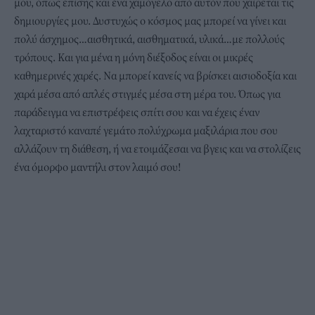
μου, όπως επίσης και ένα χαμόγελο από αυτόν που χαίρεται τις
δημιουργίες μου. Δυστυχώς ο κόσμος μας μπορεί να γίνει και
πολύ άσχημος…αισθητικά, αισθηματικά, υλικά…με πολλούς
τρόπους. Και για μένα η μόνη διέξοδος είναι οι μικρές
καθημερινές χαρές. Να μπορεί κανείς να βρίσκει αισιοδοξία και
χαρά μέσα από απλές στιγμές μέσα στη μέρα του. Όπως για
παράδειγμα να επιστρέφεις σπίτι σου και να έχεις έναν
λαχταριστό καναπέ γεμάτο πολύχρωμα μαξιλάρια που σου
αλλάζουν τη διάθεση, ή να ετοιμάζεσαι να βγεις και να στολίζεις
ένα όμορφο μαντήλι στον λαιμό σου!