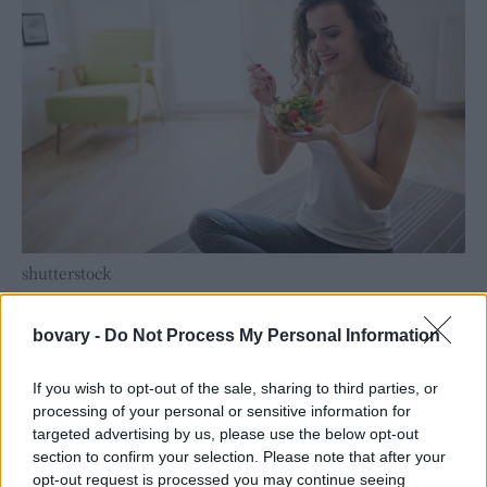
shutterstock
3
. Περπάτημα:
Στόχευε στα 10.000 βήματα την ημέρα.
4. Πάρε μαζί σου υγιεινά σνακ:
Άλλαξε τα μπισκότα με
bovary -
Do Not Process My Personal Information
φρούτα.
5. Κοίτα τις ετικέτες:
Δες πόσο είναι τα λιπαρά, η ζάχαρη και το
If you wish to opt-out of the sale, sharing to third parties, or
processing of your personal or sensitive information for
αλάτι που περιέχονται στις τροφές.
targeted advertising by us, please use the below opt-out
6. Προσοχή στις ποσότητες:
Χρησιμοποίησε μικρότερα πιάτα,
section to confirm your selection. Please note that after your
πιες ένα ποτήρι νερό και περίμενε πέντε λεπτά, πριν φας ώστε
opt-out request is processed you may continue seeing