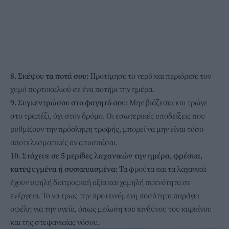
8. Σκέψου τα ποτά σου:
Προτίμησε το νερό και περιόρισε τον
χυμό πορτοκαλιού σε ένα ποτήρι την ημέρα.
9. Συγκεντρώσου στο φαγητό σου:
Μην βιάζεσαι και τρώγε
στο τραπέζι, όχι στον δρόμο. Οι εσωτερικές υποδείξεις που
ρυθμίζουν την πρόσληψη τροφής, μπορεί να μην είναι τόσο
αποτελεσματικές αν αποσπάσαι.
10. Στόχευε σε 5 μερίδες λαχανικών την ημέρα, φρέσκα,
κατεψυγμένα ή συσκευασμένα:
Τα φρούτα και τα λαχανικά
έχουν υψηλή διατροφική αξία και χαμηλή πυκνότητα σε
ενέργεια. Το να τρως την προτεινόμενη ποσότητα παράγει
οφέλη για την υγεία, όπως μείωση του κινδύνου του καρκίνου
και της στεφανιαίας νόσου.