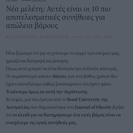
LIVING
⸻
HEALTH
Νέα μελέτη: Αυτές είναι οι 10 πιο
αποτελεσματικές συνήθειες για
απώλεια βάρους
ΚΩΝΣΤΑΝΤΙΝΑ ΒΟΥΛΓΑΡΕΛΗ
⸻
21 AUG 2018
Όλοι ξέρουμε ότι για να χτίσουμε το κορμί των ονείρων μας,
χρειάζεται διατροφή και άσκηση.
Όμως αυτό μπορεί να είναι δύσκολο για πολλούς από εμάς.
Οι περισσότεροι κάνουν
δίαιτες
που στο βάθος χρόνου δεν
έχουν αποτέλεσμα καθώς ξαναπαίρνουν ότι έχουν χάσει.
Τι κάνουμε όμως σε αυτή την περίπτωση;
Ευτυχώς, μια νέα έρευνα από το
Βond University της
Αυστραλίας
που δημοσιεύτηκε στο
Journal of Obesity
βρήκε
ότι
το κλειδί για να διατηρήσουμε ένα υγιές βάρος είναι να
ενισχύουμε τις υγιείς συνήθειές μας.