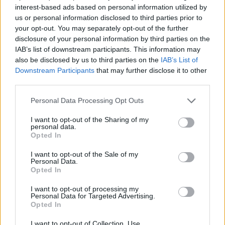
να τσεκάρεις την πείνα σου.
interest-based ads based on personal information utilized by
us or personal information disclosed to third parties prior to
your opt-out. You may separately opt-out of the further
disclosure of your personal information by third parties on the
IAB’s list of downstream participants. This information may
also be disclosed by us to third parties on the
IAB’s List of
Downstream Participants
that may further disclose it to other
third parties.
Personal Data Processing Opt Outs
I want to opt-out of the Sharing of my
personal data.
Opted In
I want to opt-out of the Sale of my
shutterstock
Personal Data.
Opted In
7. Μείωσε την ώρα που κάθεσαι:
Αύξησε την άσκηση που
συνδέεται με ουσιώδη υγιή πλεονεκτήματα. Η καθιστική ζωή
I want to opt-out of processing my
Personal Data for Targeted Advertising.
συνδέεται με το βάρος και την παχυσαρκία, ανεξάρτητα από την
Opted In
φυσική κατάσταση.
I want to opt-out of Collection, Use,