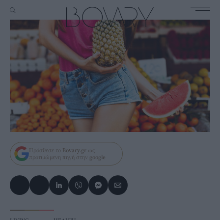
Πρόσθεσε το
Bovary.gr
ως
προτιμώμενη πηγή στην
google