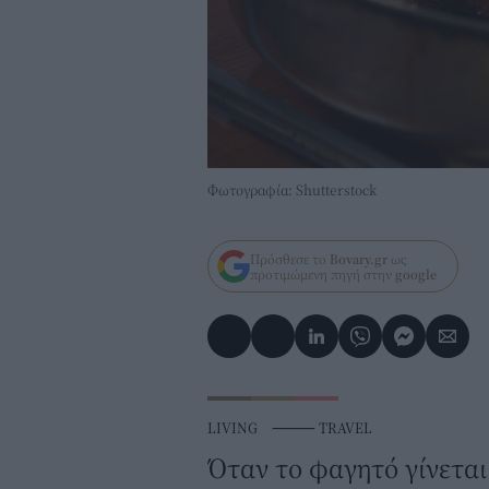
Φωτογραφία: Shutterstock
Πρόσθεσε το
Bovary.gr
ως
προτιμώμενη πηγή στην
google
LIVING
⸻
TRAVEL
Όταν το φαγητό γίνετα