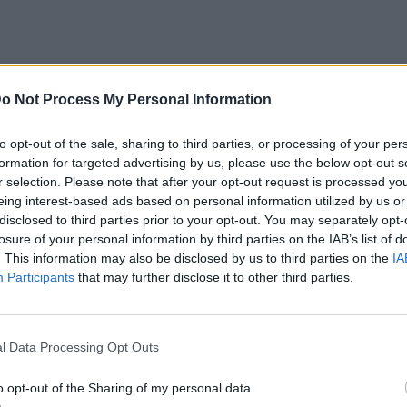
o Not Process My Personal Information
ειάζεται προετοιμασία, με λίγα
τε πίσω την αστική ένταση και βρίσκετε
to opt-out of the sale, sharing to third parties, or processing of your per
η, σε πέτρινα χωριά, σε παραθαλάσσια
formation for targeted advertising by us, please use the below opt-out s
r selection. Please note that after your opt-out request is processed y
υ καθρεφτίζουν τον ουρανό. Η αλλαγή του
eing interest-based ads based on personal information utilized by us or
 μερικές ώρες, είναι ιδανικές για να
disclosed to third parties prior to your opt-out. You may separately opt-
losure of your personal information by third parties on the IAB’s list of
, να γεμίσει με διαφορετικές εικόνες
. This information may also be disclosed by us to third parties on the
IA
ία.
Participants
that may further disclose it to other third parties.
υν πολλοί όμορφοι προορισμοί για
στο βουνό όσο και στη θάλασσα που
l Data Processing Opt Outs
είτε αξιοθέατα και να απολαύσετε το
καμία εκδρομή δεν είναι ολοκληρωμένη
o opt-out of the Sharing of my personal data.