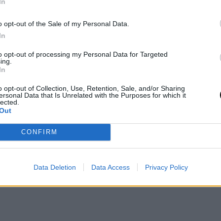
κι.
In
άλασσα για μονοήμερη εκδρομή και
o opt-out of the Sale of my Personal Data.
κό
In
,
την ορεινή αυλή της Αττική, για βόλτα
to opt-out of processing my Personal Data for Targeted
εξοχική ταβέρνα
ing.
In
o opt-out of Collection, Use, Retention, Sale, and/or Sharing
ersonal Data that Is Unrelated with the Purposes for which it
lected.
Out
CONFIRM
Data Deletion
Data Access
Privacy Policy