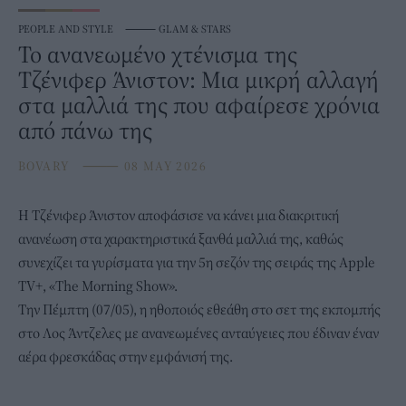
PEOPLE AND STYLE
⸻
GLAM & STARS
Το ανανεωμένο χτένισμα της
Τζένιφερ Άνιστον: Μια μικρή αλλαγή
στα μαλλιά της που αφαίρεσε χρόνια
από πάνω της
BOVARY
⸻
08 MAY 2026
Η
Τζένιφερ Άνιστον
αποφάσισε να κάνει μια διακριτική
ανανέωση στα χαρακτηριστικά ξανθά μαλλιά της, καθώς
συνεχίζει τα γυρίσματα για την 5η σεζόν της σειράς της Apple
TV+, «The Morning Show».
Την Πέμπτη (07/05), η ηθοποιός εθεάθη στο σετ της εκπομπής
στο Λος Άντζελες με ανανεωμένες ανταύγειες που έδιναν έναν
αέρα φρεσκάδας στην εμφάνισή της.