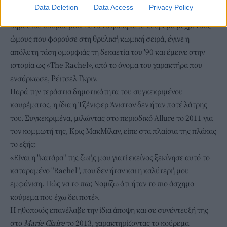
Data Deletion
Data Access
Privacy Policy
μαλλιά της Τζένιφερ Άνιστον αποτελούσαν αντικείμενο
δημόσιου θαυμασμού. Αυτό το φιλαριστό κούρεμα μέχρι τους
ώμους που φορούσε στη θρυλική κωμική σειρά, έγινε η
απόλυτη τάση ομορφιάς τη δεκαετία του '90 και έμεινε στην
ιστορία ως «The Rachel», από το όνομα του χαρακτήρα που
ενσάρκωσε, Ρέιτσελ Γκριν.
Παρά την τεράστια δημοτικότητα του συγκεκριμένου
κουρέματος, η ίδια η Τζένιφερ Άνιστον δεν ήταν ποτέ λάτρης
του. Συγκεκριμένα, μιλώντας στο περιοδικό Allure το 2011 για
τον κομμωτή της, Κρις ΜακΜίλαν, είπε στα πλαίσια της πλάκας
το εξής:
«Είναι η "κατάρα" της ζωής μου γιατί εκείνος ξεκίνησε αυτό το
καταραμένο "Rachel", που δεν ήταν και η καλύτερή μου
εμφάνιση. Πώς να το πω; Νομίζω ότι ήταν το πιο άσχημο
κούρεμα που έχω δει ποτέ».
Η ηθοποιός επανέλαβε την ίδια άποψη και σε συνέντευξή της
στο
Marie Claire
το 2013, χαρακτηρίζοντας το κούρεμα