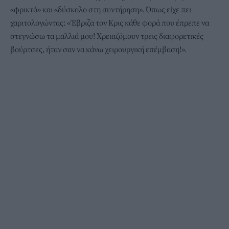
«φρικτό» και «δύσκολο στη συντήρηση». Όπως είχε πει
χαριτολογώντας: «Έβριζα τον Κρις κάθε φορά που έπρεπε να
στεγνώσω τα μαλλιά μου! Χρειαζόμουν τρεις διαφορετικές
βούρτσες, ήταν σαν να κάνω χειρουργική επέμβαση!».