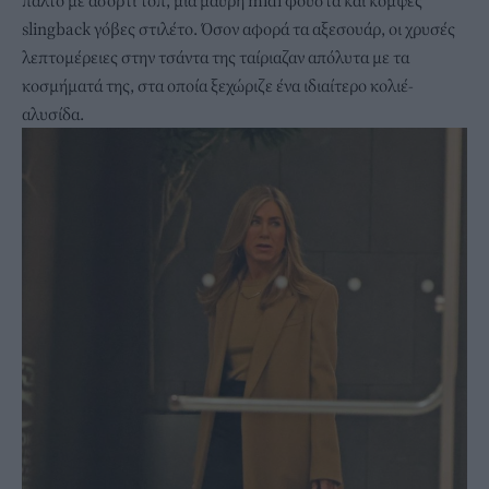
slingback γόβες στιλέτο. Όσον αφορά τα αξεσουάρ, οι χρυσές
λεπτομέρειες στην τσάντα της ταίριαζαν απόλυτα με τα
κοσμήματά της, στα οποία ξεχώριζε ένα ιδιαίτερο κολιέ-
αλυσίδα.