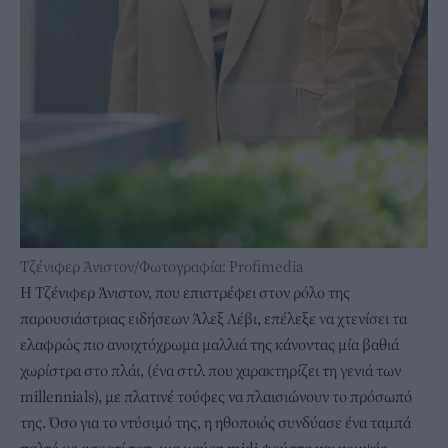
Τζένιφερ Άνιστον/Φωτογραφία: Profimedia
Η Τζένιφερ Άνιστον, που επιστρέφει στον ρόλο της
παρουσιάστριας ειδήσεων Άλεξ Λέβι, επέλεξε να χτενίσει τα
ελαφρώς πιο ανοιχτόχρωμα μαλλιά της κάνοντας μία βαθιά
χωρίστρα στο πλάι, (ένα στιλ που χαρακτηρίζει τη γενιά των
millennials), με πλατινέ τούφες να πλαισιώνουν το πρόσωπό
της. Όσο για το ντύσιμό της, η ηθοποιός συνδύασε ένα ταμπά
παλτό με ασορτί τοπ, μια μαύρη midi φούστα και κομψές