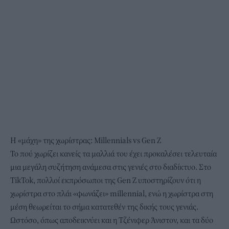
Η «μάχη» της χωρίστρας: Millennials vs Gen Z
Το πού χωρίζει κανείς τα μαλλιά του έχει προκαλέσει τελευταία
μια μεγάλη συζήτηση ανάμεσα στις γενιές στο διαδίκτυο. Στο
TikTok, πολλοί εκπρόσωποι της Gen Z υποστηρίζουν ότι η
χωρίστρα στο πλάι «φωνάζει» millennial, ενώ η χωρίστρα στη
μέση θεωρείται το σήμα κατατεθέν της δικής τους γενιάς.
Ωστόσο, όπως αποδεικνύει και η Τζένιφερ Άνιστον, και τα δύο