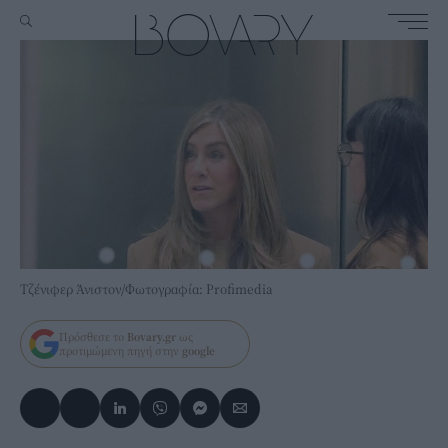
Τζένιφερ Άνιστον/Φωτογραφία: Profimedia
Πρόσθεσε το
Bovary.gr
ως
προτιμώμενη πηγή στην
google