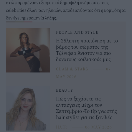
στιλ παραμένουν εξαιρετικά δημοφιλή ανάμεσα στους
celebrities όλων των ηλικιών, αποδεικνύοντας ότι η κομψότητα
δεν έχει ημερομηνία λήξης.
PEOPLE AND STYLE
Η 25λεπτη προπόνηση με το
βάρος του σώματος της
Τζένιφερ Άνιστον για πιο
δυνατούς κοιλιακούς μυς
GLAM & STARS
⸻
07
MAY 2026
BEAUTY
Πώς να ξεχάσετε τις
ανταύγειες μέχρι τον
Σεπτέμβριο -Το tip γνωστής
hair stylist για τις ξανθιές
HAIR
⸻
06 MAY 2026