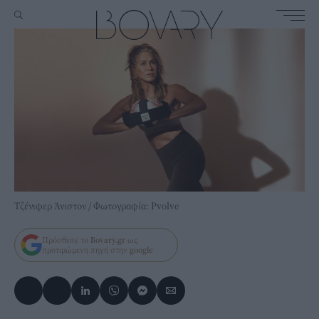
Τζένιφερ Άνιστον / Φωτογραφία: Pvolve
Πρόσθεσε το
Bovary.gr
ως
προτιμώμενη πηγή στην
google