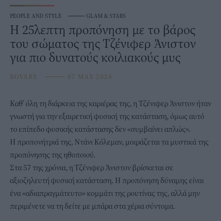
PEOPLE AND STYLE
⸻
GLAM & STARS
Η 25λεπτη προπόνηση με το βάρος
του σώματος της Τζένιφερ Άνιστον
για πιο δυνατούς κοιλιακούς μυς
BOVARY
⸻
07 MAY 2026
Καθ’ όλη τη διάρκεια της καριέρας της, η
Τζένιφερ Άνιστον
ήταν
γνωστή για την εξαιρετική φυσική της κατάσταση, όμως αυτό
το επίπεδο φυσικής κατάστασης δεν «συμβαίνει απλώς».
Η προπονήτριά της, Ντάνι Κόλεμαν, μοιράζεται τα μυστικά της
προπόνησης της ηθοποιού.
Στα 57 της χρόνια, η Τζένιφερ Άνιστον βρίσκεται σε
αξιοζηλευτή φυσική κατάσταση. Η προπόνηση δύναμης είναι
ένα «αδιαπραγμάτευτο» κομμάτι της ρουτίνας της, αλλά μην
περιμένετε να τη δείτε με μπάρα στα χέρια σύντομα.