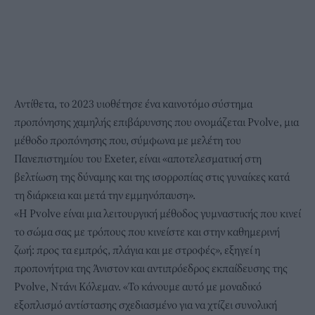
Αντίθετα, το 2023 υιοθέτησε ένα καινοτόμο σύστημα
προπόνησης
χαμηλής επιβάρυνσης που ονομάζεται Pvolve, μια
μέθοδο προπόνησης που, σύμφωνα με μελέτη του
Πανεπιστημίου του Exeter, είναι «αποτελεσματική στη
βελτίωση της δύναμης και της ισορροπίας στις γυναίκες κατά
τη διάρκεια και μετά την εμμηνόπαυση».
«Η Pvolve είναι μια λειτουργική μέθοδος γυμναστικής που κινεί
το σώμα σας με τρόπους που κινείστε και στην καθημερινή
ζωή: προς τα εμπρός, πλάγια και με στροφές», εξηγεί η
προπονήτρια της Άνιστον και αντιπρόεδρος εκπαίδευσης της
Pvolve, Ντάνι Κόλεμαν. «Το κάνουμε αυτό με μοναδικό
εξοπλισμό αντίστασης σχεδιασμένο για να χτίζει συνολική