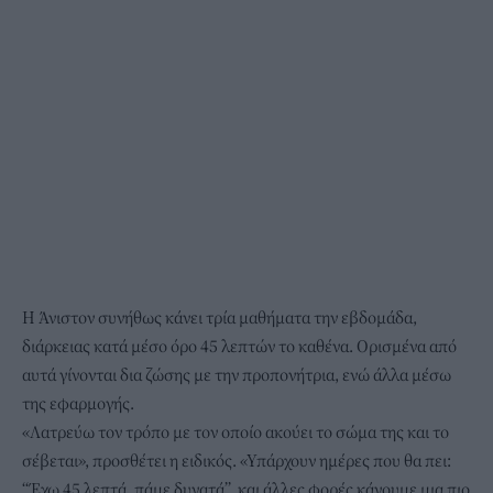
Η Άνιστον συνήθως κάνει τρία μαθήματα την εβδομάδα,
διάρκειας κατά μέσο όρο 45 λεπτών το καθένα. Ορισμένα από
αυτά γίνονται δια ζώσης με την προπονήτρια, ενώ άλλα μέσω
της εφαρμογής.
«Λατρεύω τον τρόπο με τον οποίο ακούει το σώμα της και το
σέβεται», προσθέτει η ειδικός. «Υπάρχουν ημέρες που θα πει:
“Έχω 45 λεπτά, πάμε δυνατά”, και άλλες φορές κάνουμε μια πιο