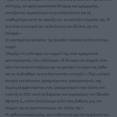
σύντομη, πιο αργή προπόνηση δύναμης και γράμμωσης,
εστιάζοντας περισσότερο στην κινητικότητα και τη
σταθερότητα ώστε να ταιριάζει με τα επίπεδα ενέργειάς της. Η
Jen είναι η επιτομή του να δουλεύεις πιο έξυπνα, όχι πιο
σκληρά.»
Οι αγαπημένες ασκήσεις της Jennifer Aniston για δυνατότερο
κορμό
«Νομίζω ότι η δύναμη του κορμού της είναι πραγματικά
ασυναγώνιστη», λέει η Κόλεμαν. «Η δύναμη του κορμού είναι
κάτι στο οποίο εστιάζουμε για να κρατάμε το σώμα της όρθιο
και να τη βοηθάμε να κινείται σωστά», συνεχίζει. «Έχει μιλήσει
ανοιχτά για κάποιους προηγούμενους τραυματισμούς της,
συμπεριλαμβανομένου ενός τραυματισμού στην πλάτη που
υπέστη το 2021 κατά τη διάρκεια των γυρισμάτων του Murder
Mystery 2,, οπότε δουλεύουμε πολύ τους βαθιούς μυς του
κορμού για να προστατεύουμε την πλάτη της.»
Οι ορθοί κοιλιακοί μύες, που ευθύνονται για την εμφάνιση του