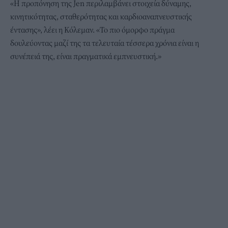
«Η προπόνηση της Jen περιλαμβάνει στοιχεία δύναμης,
κινητικότητας, σταθερότητας και καρδιοαναπνευστικής
έντασης», λέει η Κόλεμαν. «Το πιο όμορφο πράγμα
δουλεύοντας μαζί της τα τελευταία τέσσερα χρόνια είναι η
συνέπειά της, είναι πραγματικά εμπνευστική.»