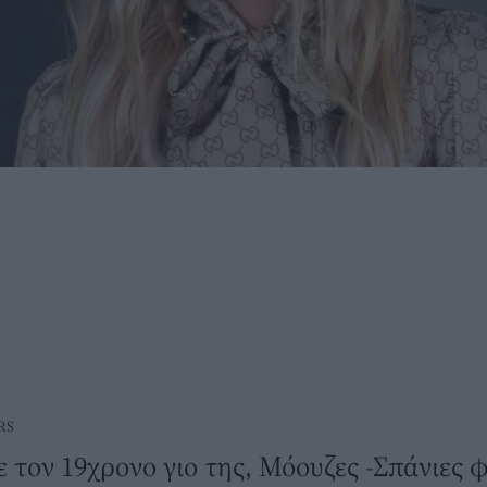
RS
 τον 19χρονο γιο της, Μόουζες -Σπάνιες