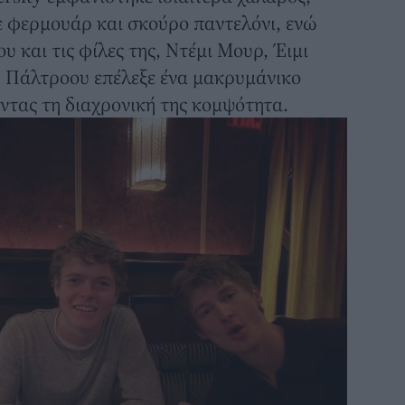
 φερμουάρ και σκούρο παντελόνι, ενώ
υ και τις φίλες της, Ντέμι Μουρ, Έιμι
Η Πάλτροου επέλεξε ένα μακρυμάνικο
ντας τη διαχρονική της κομψότητα.