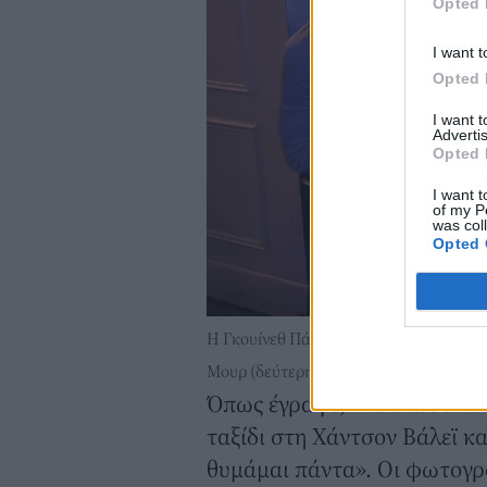
Opted 
I want t
Opted 
I want 
Advertis
Opted 
I want t
of my P
was col
Opted 
Η Γκουίνεθ Πάλτροου με τον γιο της, Μό
Μουρ (δεύτερη από αριστερά)/ Φωτογρ
Όπως έγραψε, «τελείωσα το
ταξίδι στη Χάντσον Βάλεϊ κ
θυμάμαι πάντα». Οι φωτογρ