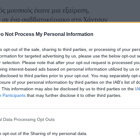
ός μουσικός
έκανε μια εξαίρεση,
υ σε ένα σαββατοκύριακο στη Χάντσον
οδο στη Νέα Υόρκη μαζί με τις στενές της
o Not Process My Personal Information
Πάλτροου, Μόουζες
to opt-out of the sale, sharing to third parties, or processing of your per
ηκε χθες φωτογραφίες από την εξόρμηση
formation for targeted advertising by us, please use the below opt-out s
r selection. Please note that after your opt-out request is processed y
λύπτοντας στιγμές από το φθινοπωρινό
eing interest-based ads based on personal information utilized by us or
φίλες στο The Eighty Six.
disclosed to third parties prior to your opt-out. You may separately opt-
losure of your personal information by third parties on the IAB’s list of
. This information may also be disclosed by us to third parties on the
IA
Participants
that may further disclose it to other third parties.
l Data Processing Opt Outs
o opt-out of the Sharing of my personal data.