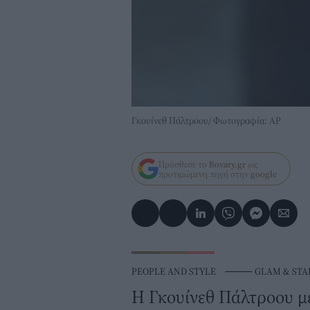
Γκουίνεθ Πάλτροου/ Φωτογραφία: AP
Πρόσθεσε το
Bovary.gr
ως
προτιμώμενη πηγή στην
google
PEOPLE AND STYLE
⸻
GLAM & STA
Η Γκουίνεθ Πάλτροου με