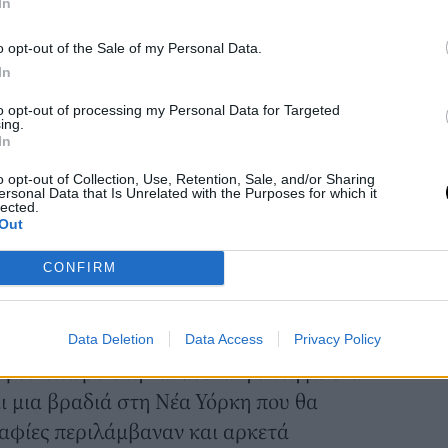
In
o opt-out of the Sale of my Personal Data.
In
to opt-out of processing my Personal Data for Targeted
ing.
In
o opt-out of Collection, Use, Retention, Sale, and/or Sharing
ersonal Data that Is Unrelated with the Purposes for which it
lected.
Out
CONFIRM
ουζες, και με φίλες της, μεταξύ των οποίων και η Ντέμι
Data Deletion
Data Access
Privacy Policy
αφία: Instagram/ @gwynethpaltrow
 φθινόπωρο στην ανατολική ακτή με ένα
αι μια βραδιά στη Νέα Υόρκη που θα
αφίες περιλάμβαναν και αρκετά