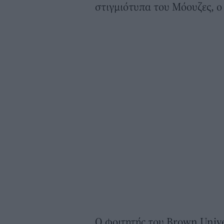
στιγμιότυπα του Μόουζες, ο
Ο φοιτητής του Brown Unive