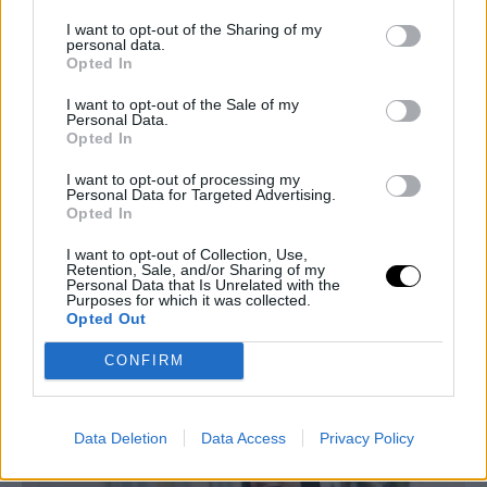
I want to opt-out of the Sharing of my
personal data.
Opted In
I want to opt-out of the Sale of my
Personal Data.
Opted In
I want to opt-out of processing my
Personal Data for Targeted Advertising.
Opted In
PEOPLE AND STYLE
I want to opt-out of Collection, Use,
Στιλάτη από την πρώτη στιγμή: Η Ντέμι Μουρ
Retention, Sale, and/or Sharing of my
Personal Data that Is Unrelated with the
έφτασε στις Κάννες με quiet luxury vibes
Purposes for which it was collected.
Opted Out
GLAM & STARS
⸻
12 MAY 2026
CONFIRM
Data Deletion
Data Access
Privacy Policy