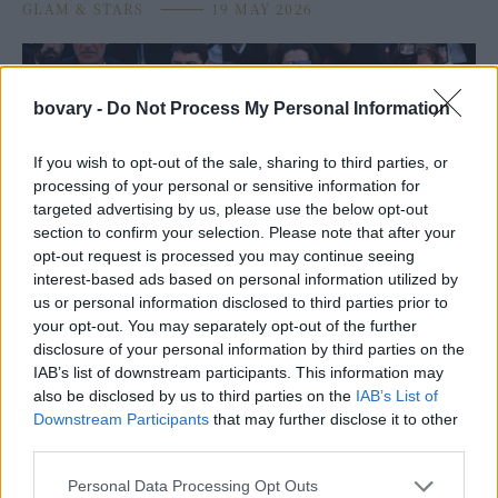
GLAM & STARS
⸻
19 MAY 2026
bovary -
Do Not Process My Personal Information
If you wish to opt-out of the sale, sharing to third parties, or
processing of your personal or sensitive information for
targeted advertising by us, please use the below opt-out
section to confirm your selection. Please note that after your
opt-out request is processed you may continue seeing
interest-based ads based on personal information utilized by
us or personal information disclosed to third parties prior to
PEOPLE AND STYLE
your opt-out. You may separately opt-out of the further
disclosure of your personal information by third parties on the
Τα μπράτσα της Ντέμι Μουρ στις Κάννες έγιναν
IAB’s list of downstream participants. This information may
θέμα συζήτησης στα social media
also be disclosed by us to third parties on the
IAB’s List of
GLAM & STARS
⸻
13 MAY 2026
Downstream Participants
that may further disclose it to other
third parties.
Personal Data Processing Opt Outs