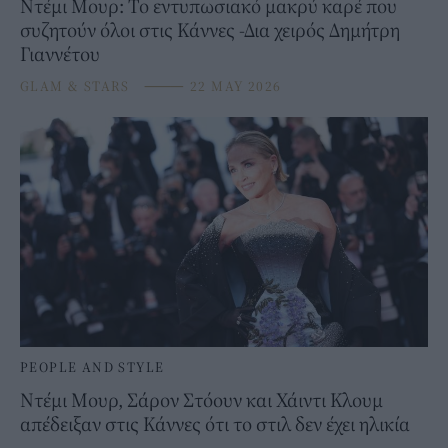
Ντέμι Μουρ: Το εντυπωσιακό μακρύ καρέ που
συζητούν όλοι στις Κάννες -Δια χειρός Δημήτρη
Γιαννέτου
GLAM & STARS
⸻
22 MAY 2026
PEOPLE AND STYLE
Ντέμι Μουρ, Σάρον Στόουν και Χάιντι Κλουμ
απέδειξαν στις Κάννες ότι το στιλ δεν έχει ηλικία