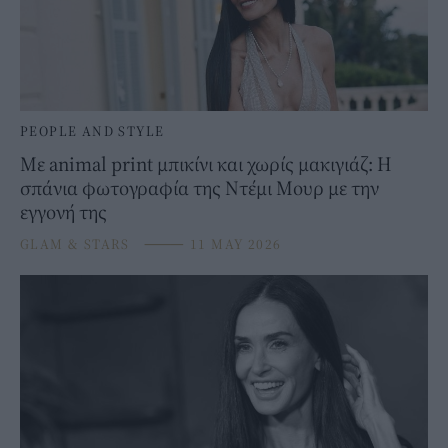
PEOPLE AND STYLE
Με animal print μπικίνι και χωρίς μακιγιάζ: Η
σπάνια φωτογραφία της Ντέμι Μουρ με την
εγγονή της
GLAM & STARS
⸻
11 MAY 2026