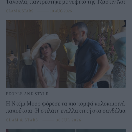
Ταλούλα, παντρεύτηκε με νυφικό της Τζάστιν Άσι
GLAM & STARS
⸻
10 AUG 2026
PEOPLE AND STYLE
Η Ντέμι Μουρ φόρεσε τα πιο κομψά καλοκαιρινά
παπούτσια -Η στιλάτη εναλλακτική στα σανδάλια
GLAM & STARS
⸻
30 JUL 2026