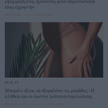
εφαρμογή ενός προϊόντος μόνο περιστασιακά
είναι άχρηστη»
SKINCARE
⸻
23 MAY 2026
BEAUTY
Μπορεί ο ήλιος να εξομαλύνει τις ραγάδες; -Η
αλήθεια και οι σωστοί τρόποι αντιμετώπισης
BOVARY TIPS
⸻
30 JUN 2025