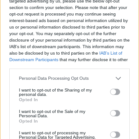
targeted advertising by us, please use the below opt-out
section to confirm your selection. Please note that after your
opt-out request is processed you may continue seeing
interest-based ads based on personal information utilized by
us or personal information disclosed to third parties prior to
your opt-out. You may separately opt-out of the further
disclosure of your personal information by third parties on the
IAB’s list of downstream participants. This information may
also be disclosed by us to third parties on the
IAB’s List of
Downstream Participants
that may further disclose it to other
third parties.
Personal Data Processing Opt Outs
BEAUTY
I want to opt-out of the Sharing of my
Η Τζίνα Αλιμόνου αποκαλύπτει το δικό της
personal data.
μυστικό κατά των ραγάδων
Opted In
BOVARY TIPS
⸻
28 MAR 2021
I want to opt-out of the Sale of my
Personal Data.
Opted In
I want to opt-out of processing my
Personal Data for Targeted Advertising.