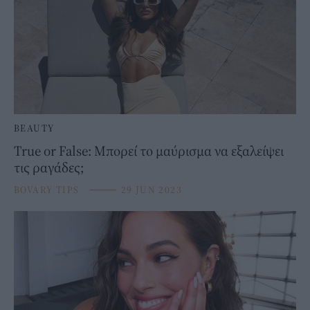
BEAUTY
True or False: Μπορεί το μαύρισμα να εξαλείψει
τις ραγάδες;
BOVARY TIPS
⸻
29 JUN 2023