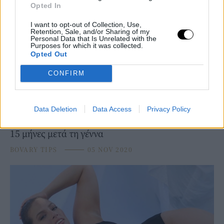
Opted In
I want to opt-out of Collection, Use,
Retention, Sale, and/or Sharing of my
Personal Data that Is Unrelated with the
Purposes for which it was collected.
Opted Out
CONFIRM
BEAUTY
H beauty editor αποκαλύπτει το φυσικό προϊόν
Data Deletion
Data Access
Privacy Policy
που την βοήθησε να απαλλαγεί από τις ραγάδες,
15 μήνες μετά τη γέννα
BOVARY TIPS
⸻
05 NOV 2020