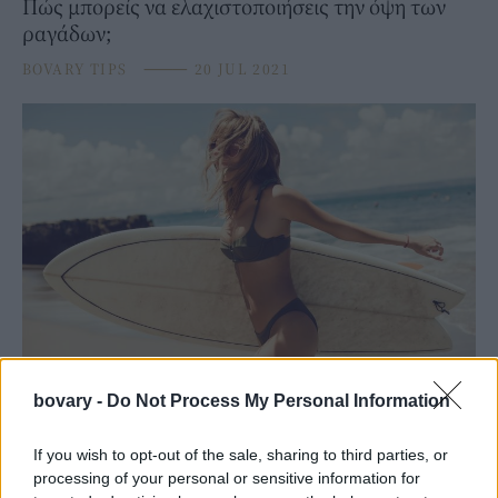
Πώς μπορείς να ελαχιστοποιήσεις την όψη των
ραγάδων;
BOVARY TIPS
⸻
20 JUL 2021
BEAUTY
bovary -
Do Not Process My Personal Information
Ραγάδες: Τα τρία «όπλα» που χρειάζεται το
νεσεσέρ σου για να τις αντιμετωπίσεις
If you wish to opt-out of the sale, sharing to third parties, or
processing of your personal or sensitive information for
BOVARY TIPS
⸻
18 APR 2021