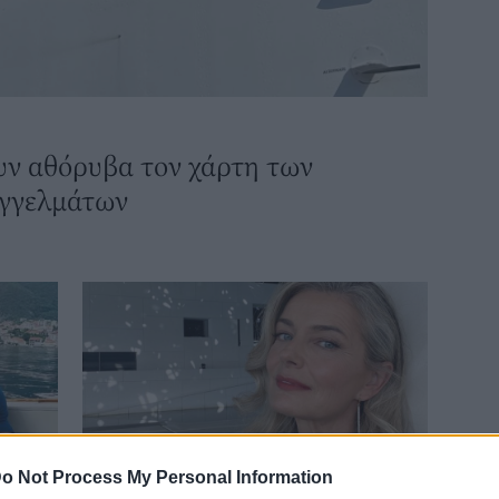
υν αθόρυβα τον χάρτη των
γγελμάτων
o Not Process My Personal Information