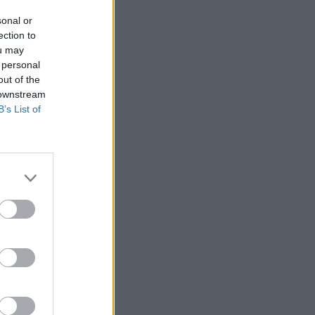
sonal or
ection to
ou may
 personal
out of the
 downstream
B’s List of