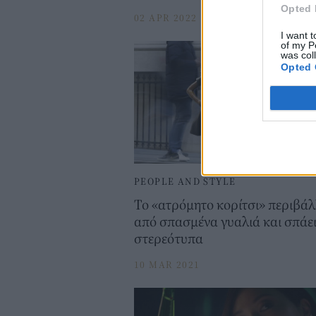
Opted 
02 APR 2022
I want t
of my P
was col
Opted 
PEOPLE AND STYLE
Το «ατρόμητο κορίτσι» περιβάλ
από σπασμένα γυαλιά και σπάει
στερεότυπα
10 MAR 2021