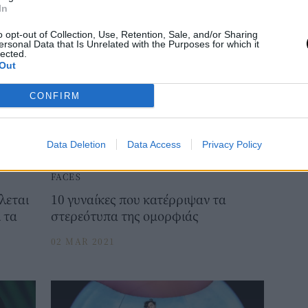
In
BOVARY LOVES
⸻
12 MAY 2021
o opt-out of Collection, Use, Retention, Sale, and/or Sharing
ersonal Data that Is Unrelated with the Purposes for which it
lected.
Out
CONFIRM
Data Deletion
Data Access
Privacy Policy
FACES
λεται
10 γυναίκες που κατέρριψαν τα
 τα
στερεότυπα της ομορφιάς
02 MAR 2021