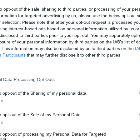
PEOPLE AND STYLE
to opt-out of the sale, sharing to third parties, or processing of your per
Η Πολίνα Πορίζκοβα με μπικίνι στα
formation for targeted advertising by us, please use the below opt-out s
ου
57 της καταρρίπτει τα ηλικιακά
r selection. Please note that after your opt-out request is processed y
στερεότυπα
eing interest-based ads based on personal information utilized by us or
disclosed to third parties prior to your opt-out. You may separately opt-
20 JUL 2022
losure of your personal information by third parties on the IAB’s list of
. This information may also be disclosed by us to third parties on the
IA
Participants
that may further disclose it to other third parties.
l Data Processing Opt Outs
o opt-out of the Sharing of my personal data.
In
FASHION
o opt-out of the Sale of my Personal Data.
#Breakbinary -Γιατί η μεγαλύτερη
In
τάση ήταν ανέκαθεν το να σπας τα
to opt-out of processing my Personal Data for Targeted
στερεότυπα
ing.