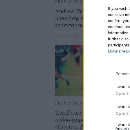
PEOPLE AND STYLE
If you wish 
Andrew Tate: Ένας επικίνδυνος
sensitive in
μισογύνης ευρείας αποδοχής π
confirm you
«τρεντάρει» για λάθος λόγους
continue se
information 
25 AUG 2022
further disc
participants
Downstream 
Persona
I want t
Opted 
PEOPLE AND STYLE
I want t
Ένα βίντεο για το γυναικείο
Opted 
ποδόσφαιρο απαντά στο κλισέ
I want 
«Πήγαινε πλύνε κάνα πιάτο»
Advertis