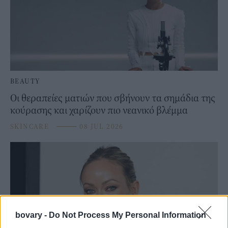
BEAUTY
Οι θεραπείες ματιών που σβήνουν τα σημάδια της
κούρασης και χαρίζουν πιο νεανικό βλέμμα
SKINCARE
⸻
08 JUL 2026
bovary -
Do Not Process My Personal Information