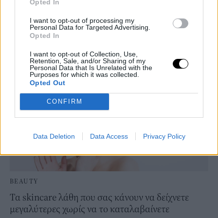
BEAUTY
Opted In
Γιατί η μεσοθεραπεία προσώπου είναι η
I want to opt-out of processing my
αγαπημένη θεραπεία των δερματολόγων
Personal Data for Targeted Advertising.
Opted In
SKINCARE
⸻
02 JUL 2026
I want to opt-out of Collection, Use,
Retention, Sale, and/or Sharing of my
Personal Data that Is Unrelated with the
Purposes for which it was collected.
Opted Out
CONFIRM
Data Deletion
Data Access
Privacy Policy
BEAUTY
Τα skincare λάθη που σας κάνουν να δείχνετε
μεγαλύτερες χωρίς να το καταλαβαίνετε