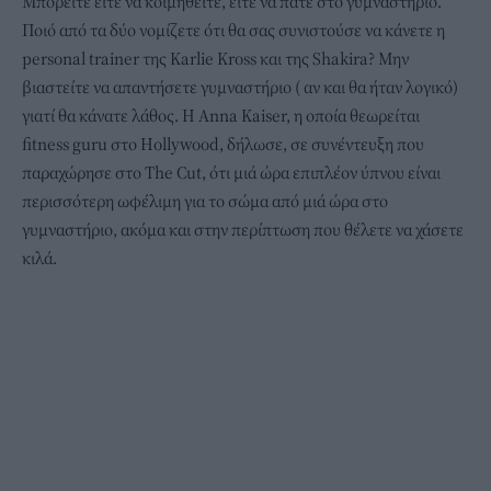
Μπορείτε είτε να κοιμηθείτε, είτε να πάτε στο γυμναστήριο.
Ποιό από τα δύο νομίζετε ότι θα σας συνιστούσε να κάνετε η
personal trainer της Karlie Kross και της Shakira? Μην
βιαστείτε να απαντήσετε γυμναστήριο ( αν και θα ήταν λογικό)
γιατί θα κάνατε λάθος. Η Anna Kaiser, η οποία θεωρείται
fitness guru στο Hollywood, δήλωσε, σε συνέντευξη που
παραχώρησε στο The Cut, ότι μιά ώρα επιπλέον ύπνου είναι
περισσότερη ωφέλιμη για το σώμα από μιά ώρα στο
γυμναστήριο, ακόμα και στην περίπτωση που θέλετε να χάσετε
κιλά.