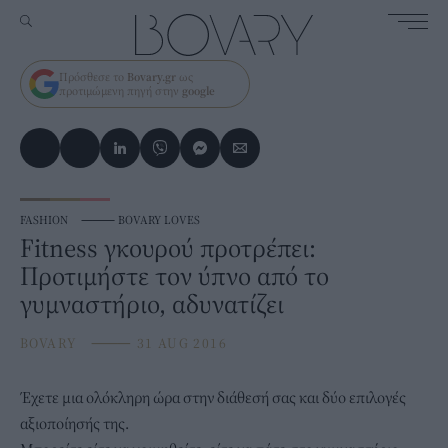
Πρόσθεσε το
Bovary.gr
ως
προτιμώμενη πηγή στην
google
FASHION
⸻
BOVARY LOVES
Fitness γκουρού προτρέπει:
Προτιμήστε τον ύπνο από το
γυμναστήριο, αδυνατίζει
BOVARY
⸻
31 AUG 2016
Έχετε μια ολόκληρη ώρα στην διάθεσή σας και δύο επιλογές
αξιοποίησής της.