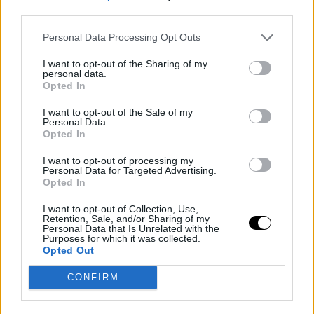
third parties.
ανάμεσα στο κοιμηθείτε μία ώρα επιπλέον από το συνηθισμένο
σας ή να γυμναστείτε, προτιμήστε τον ύπνο. Πέντε με έξι ώρες
Personal Data Processing Opt Outs
ύπνου την νύχτα δεν είναι αρκετές, χρειάζεστε 7 με 8. Το να
I want to opt-out of the Sharing of my
γυμνάζεστε σκληρότερα ή καλύτερα ή να τρώτε λιγότερο δεν
personal data.
είναι η λύση. Απλά χρειάζεστε αρκετό ύπνο
.’’
Opted In
Η Kainer πρόσθεσε ότι δεν θεωρεί ότι κάποιος θα πρέπει να
I want to opt-out of the Sale of my
γυμνάζετε παραπάνω από 60 -90 λεπτά, 4 με 5 φορές την
Personal Data.
Opted In
εβδομάδα. Γνωρίζαμε ότι η υπνοθεραπεία κάνει καλό στο
μυαλό, μετά τις νέες πληροφορίες μπορούμε να την
I want to opt-out of processing my
Personal Data for Targeted Advertising.
θεωρήσουμε και επίσημα σπόρ...
Opted In
TAGS
FITNESS GURU
/
KARLEI KROSS
/
SHAKIRA
I want to opt-out of Collection, Use,
Retention, Sale, and/or Sharing of my
Personal Data that Is Unrelated with the
Purposes for which it was collected.
Opted Out
CONFIRM