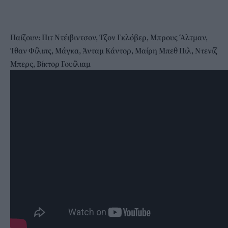
Παίζουν: Πιτ Ντέιβιντσον, Τζον Γκλόβερ, Μπρους ‘Αλτμαν,
Ίθαν Φίλιπς, Μάγκα, Άνταμ Κάντορ, Μαίρη Μπεθ Πιλ, Ντενίζ
Μπερς, Βίκτορ Γουίλιαμ