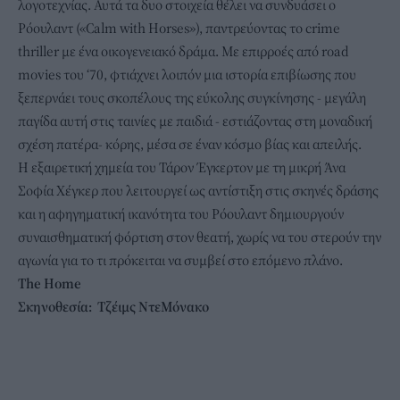
λογοτεχνίας. Αυτά τα δυο στοιχεία θέλει να συνδυάσει ο
Ρόουλαντ («Calm with Horses»), παντρεύοντας το crime
thriller με ένα οικογενειακό δράμα. Με επιρροές από road
movies του ‘70, φτιάχνει λοιπόν μια ιστορία επιβίωσης που
ξεπερνάει τους σκοπέλους της εύκολης συγκίνησης - μεγάλη
παγίδα αυτή στις ταινίες με παιδιά - εστιάζοντας στη μοναδική
σχέση πατέρα- κόρης, μέσα σε έναν κόσμο βίας και απειλής.
Η εξαιρετική χημεία του Τάρον Έγκερτον με τη μικρή Άνα
Σοφία Χέγκερ που λειτουργεί ως αντίστιξη στις σκηνές δράσης
και η αφηγηματική ικανότητα του Ρόουλαντ δημιουργούν
συναισθηματική φόρτιση στον θεατή, χωρίς να του στερούν την
αγωνία για το τι πρόκειται να συμβεί στο επόμενο πλάνο.
The Home
Σκηνοθεσία: Τζέιμς ΝτεΜόνακο