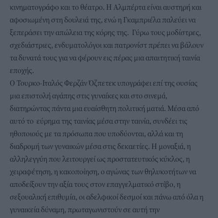
κινηματογράφο και το θέατρο. Η Aλμπέρτα είναι αυστηρή και
αφοσιωμένη στη δουλειά της, ενώ η Γκαμπριέλα παλεύει να
ξεπεράσει την απώλεια της κόρης της. Γύρω τους μοδίστρες,
σχεδιάστριες, ενδυματολόγοι και πατρονίστ πρέπει να βάλουν
τα δυνατά τους για να φέρουν εις πέρας μια απαιτητική ταινία
εποχής.
Ο Τουρκο-Ιταλός Φερζάν Όζπετεκ υπογράφει επί της ουσίας
μια επιστολή αγάπης στις γυναίκες και στο σινεμά,
διατηρώντας πάντα μια ευαίσθητη πολιτική ματιά. Μέσα από
αυτό το εύρημα της ταινίας μέσα στην ταινία, συνδέει τις
ηθοποιούς με τα πρόσωπα που υποδύονται, αλλά και τη
διαδρομή των γυναικών μέσα στις δεκαετίες. Η μοναξιά, η
αλληλεγγύη που λειτουργεί ως προστατευτικός κύκλος, η
χειραφέτηση, η κακοποίηση, ο αγώνας των θηλυκοτήτων να
αποδείξουν την αξία τους στον επαγγελματικό στίβο, η
σεξουαλική επιθυμία, οι αδελφικοί δεσμοί και πάνω από όλα η
γυναικεία δύναμη, πρωταγωνιστούν σε αυτή την