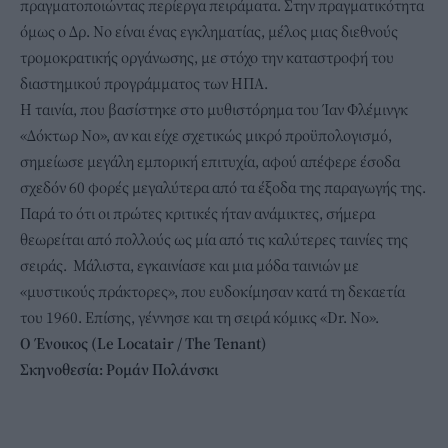
πραγματοποιώντας περίεργα πειράματα. Στην πραγματικότητα
όμως ο Δρ. Νο είναι ένας εγκληματίας, μέλος μιας διεθνούς
τρομοκρατικής οργάνωσης, με στόχο την καταστροφή του
διαστημικού προγράμματος των ΗΠΑ.
Η ταινία, που βασίστηκε στο μυθιστόρημα του Ίαν Φλέμινγκ
«Δόκτωρ Νο», αν και είχε σχετικώς μικρό προϋπολογισμό,
σημείωσε μεγάλη εμπορική επιτυχία, αφού απέφερε έσοδα
σχεδόν 60 φορές μεγαλύτερα από τα έξοδα της παραγωγής της.
Παρά το ότι οι πρώτες κριτικές ήταν ανάμικτες, σήμερα
θεωρείται από πολλούς ως μία από τις καλύτερες ταινίες της
σειράς. Μάλιστα, εγκαινίασε και μια μόδα ταινιών με
«μυστικούς πράκτορες», που ευδοκίμησαν κατά τη δεκαετία
του 1960. Επίσης, γέννησε και τη σειρά κόμικς «Dr. No».
Ο Ένοικος (Le
Locatair
/ The
Tenant
)
Σκηνοθεσία: Ρομάν Πολάνσκι