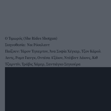
Ο
Τιμωρός (She Rides Shotgun)
Σκηνοθεσία:
Νικ
Ρόουλαντ
Παίζουν: Τάρον Έγκερτον, Άνα Σοφία Χέγκερ, Τζον Κάρολ
Λιντς, Ρομπ Γιανγκ, Οντέσα Α’ζάιον, Ντέιβιντ Λάιονς, Κιθ
Τζαρντίν, Τράβις Χάμερ, Σαντιάγκο Σεγκούρα