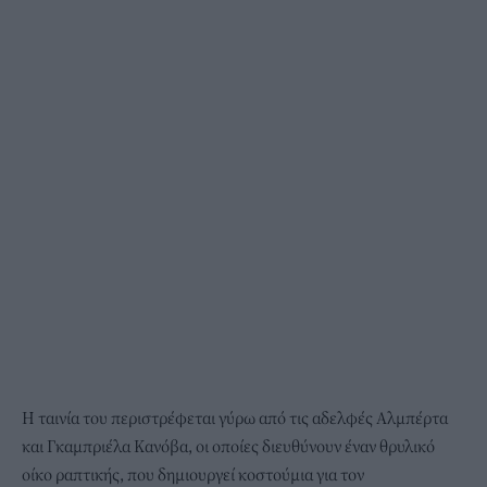
Η ταινία του περιστρέφεται γύρω από τις αδελφές Aλμπέρτα
και Γκαμπριέλα Κανόβα, οι οποίες διευθύνουν έναν θρυλικό
οίκο ραπτικής, που δημιουργεί κοστούμια για τον