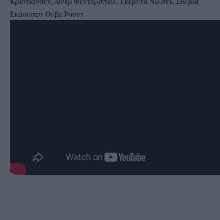
Κρίστιανσεν, Άινερ Φέντερσπιελ, Γκέρντα Νίλσεν, Σύλβια
Εκάουσεν, Ούβε Ρουντ