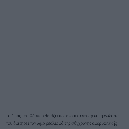
Το ύφος του Χάρπερ θυμίζει αστυνομικά νουάρ και η γλώσσα
του διατηρεί τον ωμό ρεαλισμό της σύγχρονης αμερικανικής