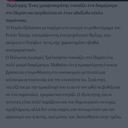
Περίληψη: Ένας γραφειοκράτης νοικιάζει ένα διαμέρισμα
στο Παρίσι και παγιδεύεται σε έναν αδιέξοδο κύκλο
παράνοιας.
O Ρομάν Πολάνσκι μεταφέρει στο σινεμά το μυθιστόρημα του
Ρολάν Τοπόρ, υπογράφοντας ένα ψυχολογικό θρίλερ, που
ακόμα κι ο Ντέιβιντ Λιντς είχε χαρακτηρίσει «βαθιά
ανατριχιαστικό».
Ο Πολωνός εμιγκρές Τρελκόφσκι νοικιάζει στο Παρίσι ένα
πολύ μικρό διαμέρισμα. Μαθαίνει ότι η προηγούμενη ένοικος
βρίσκεται ετοιμοθάνατη στο νοσοκομείο μετά από μια
απόπειρα αυτοκτονίας και την επισκέπτεται. Σιγά σιγά,
ταυτίζεται με την προκάτοχό του κι αυτό τον ωθεί να βυθίζεται
σε ένα παρανοϊκό, τρομακτικό σπιράλ. Ο ιδιοκτήτης και οι
γείτονες είναι πολύ παράξενοι και του δημιουργούν συνεχώς
προβλήματα, αλλά δεν είναι σαφές εάν συνωμοτούν για τον
αφανισμό του ή αυτός, από μόνος του, διολισθαίνει στην τρέλα.