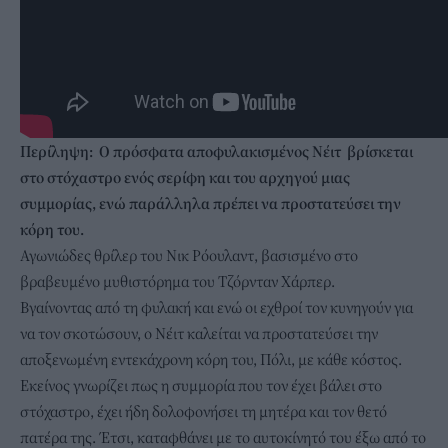
Περίληψη: Ο πρόσφατα αποφυλακισμένος Νέιτ βρίσκεται
στο στόχαστρο ενός σερίφη και του αρχηγού μιας
συμμορίας, ενώ παράλληλα πρέπει να προστατεύσει την
κόρη του.
Αγωνιώδες θρίλερ του Νικ Ρόουλαντ, βασισμένο στο
βραβευμένο μυθιστόρημα του Τζόρνταν Χάρπερ.
Βγαίνοντας από τη φυλακή και ενώ οι εχθροί τον κυνηγούν για
να τον σκοτώσουν, ο Νέιτ καλείται να προστατεύσει την
αποξενωμένη εντεκάχρονη κόρη του, Πόλι, με κάθε κόστος.
Εκείνος γνωρίζει πως η συμμορία που τον έχει βάλει στο
στόχαστρο, έχει ήδη δολοφονήσει τη μητέρα και τον θετό
πατέρα της. Έτσι, καταφθάνει με το αυτοκίνητό του έξω από το