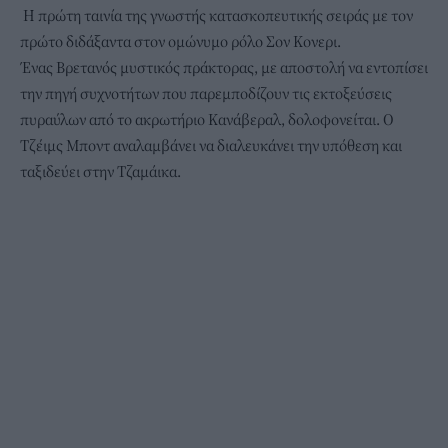
Η πρώτη ταινία της γνωστής κατασκοπευτικής σειράς με τον
πρώτο διδάξαντα στον ομώνυμο ρόλο Σον Κονερι.
Ένας Βρετανός μυστικός πράκτορας, με αποστολή να εντοπίσει
την πηγή συχνοτήτων που παρεμποδίζουν τις εκτοξεύσεις
πυραύλων από το ακρωτήριο Κανάβεραλ, δολοφονείται. Ο
Τζέιμς Μποντ αναλαμβάνει να διαλευκάνει την υπόθεση και
ταξιδεύει στην Τζαμάικα.