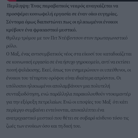
Περίληψη:
Ένας παραβατικός νεαρός αναγκάζεται να
προσφέρει κοινωφελή εργασία σε έναν οίκο ευγηρίας.
Σύντομα όμως διαπιστώνει πως οι ηλικιωμένοι ένοικοι
κρύβουν ένα φρικιαστικό μυστικό.
Θρίλερ τρόμου με τον Πιτ Ντέιβιντσον στον πρωταγωνιστικό
ρόλο.
Ο Μαξ, ένας αντισυμβατικός νέος στα είκοσί του καταδικάζεται
σε κοινωνική εργασία σε ένα ήσυχο γηροκομείο, αντί να εκτίσει
ποινή φυλάκισης. Εκεί, όπως τον ενημερώνουν οι υπεύθυνοι, οι
ένοικοι του τέταρτου ορόφου είναι ιδιαίτερα απρόσιτοι. Οι
υπόλοιποι ηλικιωμένοι απολαμβάνουν μια πολυτελή
συνταξιοδότηση, ενώ παράλληλα παρακολουθούν ντοκιμαντέρ
για την εξόρυξη πετρελαίων. Ενώ οι υποψίες του Μαξ ότι κάτι
περίεργο συμβαίνει εντείνονται, αποκαλύπτει ένα
ανατριχιαστικό μυστικό που θέτει σε σοβαρό κίνδυνο τόσο τις
ζωές των ενοίκων όσο και τη δική του.