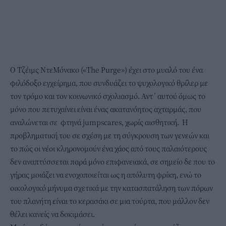
Ο Τζέιμς ΝτεΜόνακο («The Purge») έχει στο μυαλό του ένα
φιλόδοξο εγχείρημα, που συνδυάζει το ψυχολογικό θρίλερ με
τον τρόμο και τον κοινωνικό σχολιασμό. Αντ΄ αυτού όμως το
μόνο που πετυχαίνει είναι ένας ακατανόητος αχταρμάς, που
αναλώνεται σε φτηνά jumpscares, χωρίς αισθητική. Η
προβληματική του σε σχέση με τη σύγκρουση των γενεών και
το πώς οι νέοι κληρονομούν ένα χάος από τους παλαιότερους
δεν αναπτύσσεται παρά μόνο επιφανειακά, σε σημείο δε που το
γήρας μοιάζει να ενοχοποιείται ως η απόλυτη φρίκη, ενώ το
οικολογικό μήνυμα σχετικά με την κατασπατάληση των πόρων
του πλανήτη είναι το κερασάκι σε μια τούρτα, που μάλλον δεν
θέλει κανείς να δοκιμάσει.