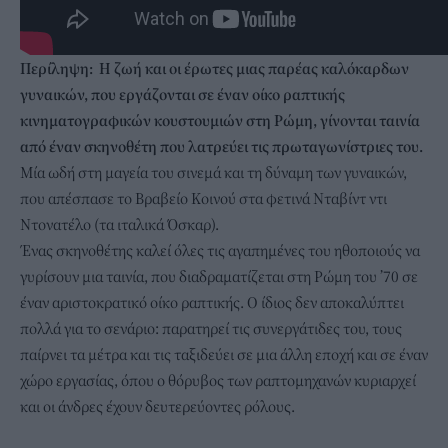
Περίληψη: Η ζωή και οι έρωτες μιας παρέας καλόκαρδων
γυναικών, που εργάζονται σε έναν οίκο ραπτικής
κινηματογραφικών κουστουμιών στη Ρώμη, γίνονται ταινία
από έναν σκηνοθέτη που λατρεύει τις πρωταγωνίστριες του.
Μία ωδή στη μαγεία του σινεμά και τη δύναμη των γυναικών,
που απέσπασε το Βραβείο Κοινού στα φετινά Νταβίντ ντι
Ντονατέλο (τα ιταλικά Όσκαρ).
Ένας σκηνοθέτης καλεί όλες τις αγαπημένες του ηθοποιούς να
γυρίσουν μια ταινία, που διαδραματίζεται στη Ρώμη του ’70 σε
έναν αριστοκρατικό οίκο ραπτικής. Ο ίδιος δεν αποκαλύπτει
πολλά για το σενάριο: παρατηρεί τις συνεργάτιδες του, τους
παίρνει τα μέτρα και τις ταξιδεύει σε μια άλλη εποχή και σε έναν
χώρο εργασίας, όπου ο θόρυβος των ραπτομηχανών κυριαρχεί
και οι άνδρες έχουν δευτερεύοντες ρόλους.