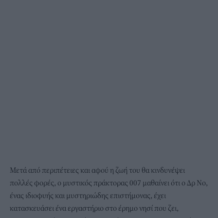
Μετά από περιπέτειες και αφού η ζωή του θα κινδυνέψει
πολλές φορές, ο μυστικός πράκτορας 007 μαθαίνει ότι ο Δρ Νο,
ένας ιδιοφυής και μυστηριώδης επιστήμονας, έχει
κατασκευάσει ένα εργαστήριο στο έρημο νησί που ζει,