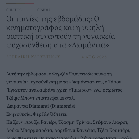
CULTURE
⸻
CINEMA
Οι ταινίες της εβδομάδας: Ο
κινηματογράφος και η υψηλή
ραπτική συναντούν τη γυναικεία
ψυχοσύνθεση στα «Διαμάντια»
ΑΓΓΕΛΙΚΗ ΚΑΡΥΣΤΙΝΟΥ
⸻
14 AUG 2025
Αυτή την
εβδομάδα
, ο Φερζάν Όζπετεκ διερευνά τη
γυναικεία ψυχοσύνθεση με τα «Διαμάντια» του, ο Τάρον
Έγκερτον αναλαμβάνει χρέη «Τιμωρού», ενώ ο πρώτος
Τζέιμς Μποντ επιστρέφει με στιλ.
Διαμάντια
Diamanti (Diamonds)
Σκηνοθεσία: Φερζάν Όζπετεκ
Παίζουν: Λουίζα Ρανιέρι, Τζάσμιν Τρίνκα, Στέφανο Ακόρσι,
Λούκα Μπαρμπαρόσα, Λορεδάνα Καννάτα, Τζέπι Κουτσάρι,
Άννα Φερτσέτι, Βινίτσιο Μαρκιόνι, Ελένα Σοφία Ρίτσι, Κάρλα