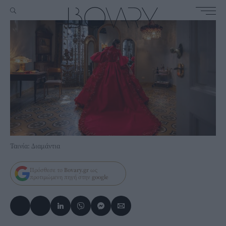
Ταινία: Διαμάντια
Πρόσθεσε το
Bovary.gr
ως
προτιμώμενη πηγή στην
google