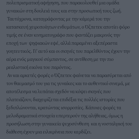
πολυπρισματική αφήγηση, που παρακολουθεί μια ομάδα
γυναικών στη δουλειά τους και στην προσωπική τους ζωή.
Ταυτόχρονα, καταγράφοντας με την κάμερά του την
κατασκευή χειροποίητων ενδυμάτων, ο Όζπετεκ αποτίει φόρο
τιμής σε έναν κινηματογράφο που φαντάζει μακρινός την
εποχή των ψηφιακών εφέ, αλλά παραμένει αξεπέραστα
γοητευτικός. Γι' αυτό και οι σκηνές του παρελθόντος έχουν την
αύρα ενός μαγικού σύμπαντος, σε αντίθεση με την πιο
ρεαλιστική εικόνα του παρόντος.
Αν και αρκετές φορές ο Όζπετεκ φαίνεται να παρασύρεται από
τον θαυμασμό του για τις γυναίκες και το αυθεντικό σινεμά, με
αποτέλεσμα να λυπάται σχεδόν να κόψει σκηνές που
πλατειάζουν, διαχειρίζεται επιδέξια τις πολλές ιστορίες που
ξεδιπλώνονται, κρατώντας ισορροπίες. Κάποιες φορές τα
μελοδραματικά στοιχεία υπερτερούν της αλήθειας, όμως η
προσήλωση στην γυναικεία ψυχοσύνθεση και η νοσταλγική του
διάθεση έχουν μια ειλικρίνεια που κερδίζει.