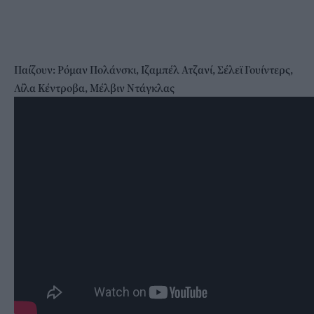
Παίζουν: Ρόμαν Πολάνσκι, Ιζαμπέλ Ατζανί, Σέλεϊ Γουίντερς,
Λίλα Κέντροβα, Μέλβιν Ντάγκλας