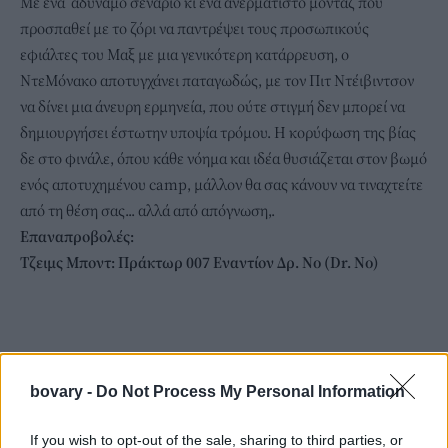
Με ένα αδύναμο σενάριο κι ένα ανερμάτιστο μοντάζ που
προσπαθεί με το ζόρι να παντρέψει τους προσωπικούς
εφιάλτες του Μαξ με μια γενικότερη κατάρρευση, ο
ΝτεΜόνακο αποτυγχάνει παταγωδώς, με τον Πιτ Ντέιβιντσον
να δίνει μια άνευρη ερμηνεία, που ούτε στιγμή δεν μπορεί να
δημιουργήσει έστωτην υποψία τρόμου. Η κορύφωση της βίας
δε στο φινάλε, όπου κάθε νόημα και ιδέα θυσιάζεται στον βωμό
ενός αποτυχημένου camp, μάλλον θα σας κάνουν να τιναχτείτε
από τη θέση σας... αλλά από απόγνωση,.
Επαναπροβολές:
Τζειμς Μποντ: Πράκτωρ 007 Εναντίον Δρ. No (Dr. No)
bovary -
Do Not Process My Personal Information
If you wish to opt-out of the sale, sharing to third parties, or