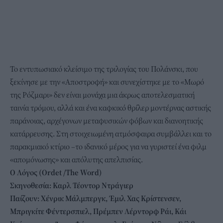
Το εντυπωσιακό κλείσιμο της τριλογίας του Πολάνσκι, που
ξεκίνησε με την «Αποστροφή» και συνεχίστηκε με το «Μωρό
της Ρόζμαρι» δεν είναι μονάχα μια άκρως αποτελεσματική
ταινία τρόμου, αλλά και ένα καφκικό θρίλερ μοντέρνας αστικής
παράνοιας, αρχέγονων μεταφυσικών φόβων και διανοητικής
κατάρρευσης. Στη στοιχειωμένη ατμόσφαιρα συμβάλλει και το
παρακμιακό κτίριο –το ιδανικό μέρος για να γυριστεί ένα φιλμ
«απομόνωσης» και απόλυτης απελπισίας.
Ο
Λόγος (Ordet /The Word)
Σκηνοθεσία: Καρλ Τέοντορ Ντράγιερ
Παίζουν: Χένρικ Μάλμπεργκ, Έμιλ Χας Κρίστενσεν,
Μπριγκίτε Φέντερσπιελ, Πρέμπεν Λέρντορφ Ράι, Κάι