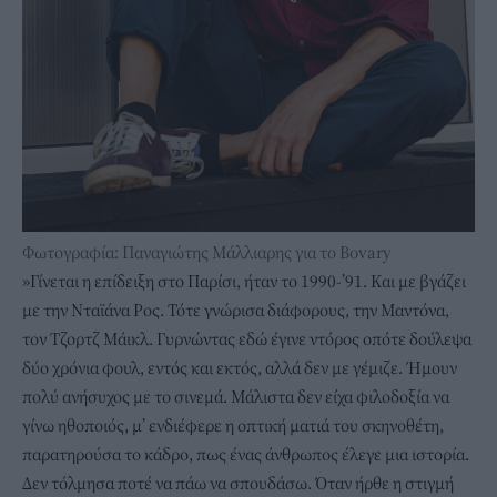
Φωτογραφία: Παναγιώτης Μάλλιαρης για το Bovary
»Γίνεται η επίδειξη στο Παρίσι, ήταν το 1990-’91. Και με βγάζει
με την Νταϊάνα Ρος. Τότε γνώρισα διάφορους, την Μαντόνα,
τον Τζορτζ Μάικλ. Γυρνώντας εδώ έγινε ντόρος οπότε δούλεψα
δύο χρόνια φουλ, εντός και εκτός, αλλά δεν με γέμιζε. Ήμουν
πολύ ανήσυχος με το σινεμά. Μάλιστα δεν είχα φιλοδοξία να
γίνω ηθοποιός, μ’ ενδιέφερε η οπτική ματιά του σκηνοθέτη,
παρατηρούσα το κάδρο, πως ένας άνθρωπος έλεγε μια ιστορία.
Δεν τόλμησα ποτέ να πάω να σπουδάσω. Όταν ήρθε η στιγμή