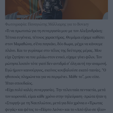
Φωτογραφία: Παναγιώτης Μάλλιαρης για το Bovary
»Τι να πρωτοπώ για τη συνεργασία μου με τον Αλεξανδράκη;
Τέτοια ευγένεια, τέτοιος χαρακτήρας. Θυμάμαι είχαμε καθίσει
στον Μαραθώνα, σ’ένα παγκάκι, δύο 8ωρα, μέχρι να κάνουμε
πλάνο. Και το γυρίσαμε στο τέλος της δεύτερης μέρας. Μου
είχε ζητήσει να του μιλάω στον ενικό, είχαμε γίνει φίλοι. Τον
ρώτησα λοιπόν τότε γιατί δεν αντιδρά σ’ όλη αυτή την αναμονή.
Εγώ ήμουν καινούργιος, εκείνος κουβαλούσε εκατό ταινίες. “Ο
ηθοποιός πληρώνεται για να περιμένει. Μάθε το”, μου είπε.
Ήταν σπουδαίος.
»Είχα πολύ καλές συνεργασίες. Την τελευταία πενταετία, μετά
τον κορονοϊό, είμαι κάθε χρόνο στην τηλεόραση -πρώτα ήταν η
«Στοργή» με τη Ναυπλιώτου, μετά για δύο χρόνια ο «Έρωτας
φυγάς» και φέτος το «Πόρτο Λεόνε» και το «Από ήλιο σε ήλιο»