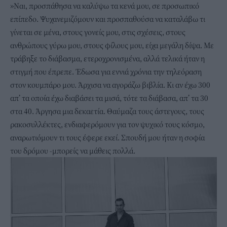
»Ναι, προσπάθησα να καλύψω τα κενά μου, σε προσωπικό
επίπεδο. Ψυχανεμιζόμουν και προσπαθούσα να καταλάβω τι
γίνεται σε μένα, στους γονείς μου, στις σχέσεις, στους
ανθρώπους γύρω μου, στους φίλους μου, είχα μεγάλη δίψα. Με
τράβηξε το διάβασμα, ετεροχρονισμένα, αλλά τελικά ήταν η
στιγμή που έπρεπε. Έδωσα για εννιά χρόνια την τηλεόραση
στον κουμπάρο μου. Άρχισα να αγοράζω βιβλία. Κι αν έχω 300
απ’ τα οποία έχω διαβάσει τα μισά, τότε τα διάβασα, απ’ τα 30
στα 40. Άργησα μια δεκαετία. Θαύμαζα τους άστεγους, τους
ρακοσυλλέκτες, ενδιαφερόμουν για τον ψυχικό τους κόσμο,
αναρωτιόμουν τι τους έφερε εκεί. Σπουδή μου ήταν η σοφία
του δρόμου -μπορείς να μάθεις πολλά.