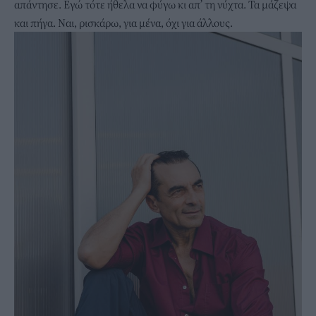
απάντησε. Εγώ τότε ήθελα να φύγω κι απ’ τη νύχτα. Τα μάζεψα
και πήγα. Ναι, ρισκάρω, για μένα, όχι για άλλους.