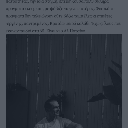
πατρότητας, την ίδια στιγμή, επειδή ζούσα πολύ σκληρά
πράγματα εκεί μέσα, με φόβιζε να γίνω πατέρας. Φυσικά τα
πράγματα δεν τελειώνουν ούτε βάζω ταμπέλες κι ετικέτες
-εργένης, παντρεμένος. Κρατάω μικρό καλάθι. Έχω φίλους που
έκαναν παιδιά στα 65. Είναι κι ο Αλ Πατσίνο.