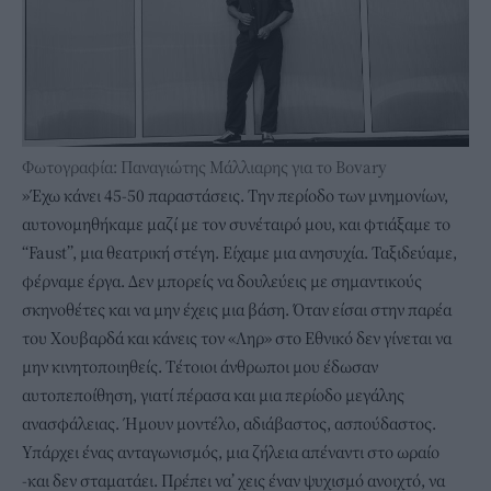
Φωτογραφία: Παναγιώτης Μάλλιαρης για το Bovary
»Έχω κάνει 45-50 παραστάσεις. Την περίοδο των μνημονίων,
αυτονομηθήκαμε μαζί με τον συνέταιρό μου, και φτιάξαμε το
“Faust”, μια θεατρική στέγη. Είχαμε μια ανησυχία. Ταξιδεύαμε,
φέρναμε έργα. Δεν μπορείς να δουλεύεις με σημαντικούς
σκηνοθέτες και να μην έχεις μια βάση. Όταν είσαι στην παρέα
του Χουβαρδά και κάνεις τον «Ληρ» στο Εθνικό δεν γίνεται να
μην κινητοποιηθείς. Τέτοιοι άνθρωποι μου έδωσαν
αυτοπεποίθηση, γιατί πέρασα και μια περίοδο μεγάλης
ανασφάλειας. Ήμουν μοντέλο, αδιάβαστος, ασπούδαστος.
Υπάρχει ένας ανταγωνισμός, μια ζήλεια απέναντι στο ωραίο
-και δεν σταματάει. Πρέπει να’ χεις έναν ψυχισμό ανοιχτό, να