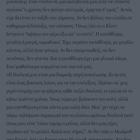
μιλούσα μ’ έναν ντόπιο σε μια καλύβα και μου είπε σε σπαστά
αγγλικά “ο χρόνος δεν φεύγει από εμάς, έρχεται σ’ εμάς”. Αυτός
είχε δει έτσι το ταξίδι του γήρατος. Αν δεν βάλεις την ελπίδα σε
καθημερινή διάταξη, την πάτησες. Όπως λέει κι ο Κλιντ
Ιστγουντ “αφήνω τον γέρο έξω απ’ το σπίτι”. Η κατάθλιψη,
μεγάλη ή μικρή, καραδοκεί. Έχω περάσει κατάθλιψη, με μεγάλο
κόστος, αλλά ήταν γόνιμη. Αν δεν απομονωθείς, αν δεν
πονέσεις, δεν γίνεται. Και η κατάθλιψη έχει μια γλυκιά πίκρα.
Εκεί μαθαίνουμε κομμάτια του εαυτού μας.
»Η δουλειά μου είναι μια διαρκής πηγή ανανέωσης. Κι αυτός
είναι ένας βασικός λόγος για να την επιλέξεις. Πρέπει να’ χεις
γερό στομάχι για να ψάχνεις κάθε σεζόν δουλειά, κι εγώ αυτό το
κάνω τριάντα χρόνια. Ίσως τώρα με βρίσκουν πιο πολύ, αλλά
μια υπενθύμιση είναι πάντα μια καλή ιδέα. Μου’ χει τύχει να
πάρω τηλέφωνο παραγωγό και να κλείσω αμέσως δουλειά γιατί
όπως μου είπε “είσαι ταμάμ ο ρόλος, αλλά δεν μας είχες
περάσει απ’ το μυαλό. Καλά που πήρες”. Αν δεν πάει ο Μωάμεθ
στο βουνό, πάει το βουνό στον Μωάμεθ, πάντα ισχύει. Και δεν