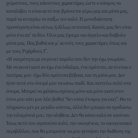
χείριστους, τους κάκιστους χαρακτήρες ώστε ο κόσμος να
καταλάβει τι είναι αυτό που βρίσκεται γύρω μας και μέσα μας,
παρά να κυνηγάω να παίξω τον καλό. Η μονοδιάστατη
προσέγγιση είναι ούτως ή άλλως ουτοπική. Κανείς μας δεν είναι
μόνο ένα απ’ τα δύο. Όλοι μας έχουμε και άγγελο και διάβολο
μέσα μας. Πας βαθιά και μ’ αυτούς τους χαρακτήρες όπως και
με τους Ριχάρδους Γ’.
»Η πατρότητα με συγκινεί παρόλο που δεν την έχω γνωρίσει.
Με συγκινεί γιατί αν έχω ένα ίνδαλμα, ένα πρότυπο, αυτό είναι ο
πατέρας μου -έχω δύο πρότυπα βέβαια, και τη μάνα μου. Δεν
ήταν ποτέ στο όνειρό μου να κάνω παιδί. Και πιστεύω πολύ στα
όνειρα. Μπορεί να χαλάσω σχέσεις μόνο και μόνο γιατί στον
ύπνο μου κάτι μου λέει βαθιά “δεν είσαι έτοιμος για εκεί”. Θα το
πληρώσω μεν με μεγάλο κόστος, αλλά δεν μπορώ να προδώσω
την ειλικρίνειά μου, την αλήθεια. Δεν θα κάνει καλό σε κανέναν.
Ίσως αυτό που αγαπούσα πολύ, την οικογένεια, το οικογενειακό
περιβάλλον, που θα μπορούσε να μου γεννήσει την διάθεση της