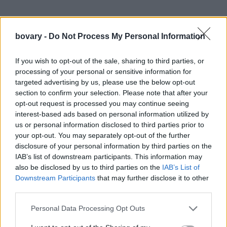
bovary -
Do Not Process My Personal Information
If you wish to opt-out of the sale, sharing to third parties, or
processing of your personal or sensitive information for
targeted advertising by us, please use the below opt-out
section to confirm your selection. Please note that after your
opt-out request is processed you may continue seeing
»Παίζω τον κακό; Μ’ ενδιέφερε η αμφισημία στον ρόλο του
interest-based ads based on personal information utilized by
Δρακούλη, στο “Από ήλιο σε ήλιο”. Είχε ερωτευτεί τη γυναίκα
us or personal information disclosed to third parties prior to
του, αγαπάει την κόρη του, αλλά μην ξεχνάμε και την εποχή που
your opt-out. You may separately opt-out of the further
disclosure of your personal information by third parties on the
εξελίσσεται η ιστορία. Όλες αυτές οι σειρές ξεκίνησαν απ’ τον
IAB’s list of downstream participants. This information may
«Έρωτα φυγά», όπου είχα μια πολύ καλή σχέση με τον Πάνο
also be disclosed by us to third parties on the
IAB’s List of
Παπαχατζή, τον παραγωγό (και τους Αργοναύτες). Εκεί
Downstream Participants
that may further disclose it to other
ξανασυνεργάστηκα με τον Βασίλη Τσελεμέγκο, τον σκηνοθέτη
third parties.
κι ένα τεχνικό συνεργείο που σε αγκαλιάζει και σου δίνει τα
Personal Data Processing Opt Outs
μέγιστα, με πολύ σπαρτιάτικες συνθήκες. Και στα τρία σήριαλ