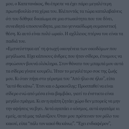
μου, ο Καπετανάκος, θα έπρεπε να έχει πάρει μεγαλύτερη
πρωτοβουλία στα χέρια του. Βλέποντάς τα τώρα καταλαβαίνεις
ότι του δόθηκε δικαίωμα σε μια στωικότητα που του δίνει,
συνειδητά-υποσυνείδητα, μια πιο γενναιόδωρη ουμανιστική
θέση. Κι αυτό είναι πολύ ωραίο. Η αχίλλειος πτέρνα του είναι τα
παιδιά του.
»Εμπνεύστηκα απ’ τη φτωχή οικογένεια των οικοδόμων που
μεγάλωσα. Είχα κάποιους άνδρες που ήταν σίδερο, έτοιμους να
σηκώσουν βουνά ολόκληρα. Στον θάνατο του μπαμπά μου αυτά
τα σίδερα γίνανε κουρέλι. Ήταν το μεγαλύτερο σοκ της ζωής
μου. Κι όταν πήγα στο γύρισμα του “Από ήλιο σε ήλιο”, είπα
“αυτό θα κάνω”. Έτσι και ο Δρακούλης: Προσπαθεί να είναι
σίδερο ενώ από μέσα είναι βαμβάκι, γιατί το ένστικτο είναι
μεγάλο πράγμα. Κι αν η αγάπη ζητάει χώρο δεν μπορείς να μην
την αφήσεις να βγει. Αυτά αγαπάει ο κόσμος, αυτά αγαπάμε κι
εμείς, αυτά μας ταλανίζουν. Όταν μου πρότειναν τον ρόλο του
κακού, είπα “πάλι τον κακό θα κάνω;”. “Έχει ενδιαφέρον”,