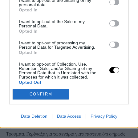
-μαζί με το “Πόρτο Λεόνε”, βλέπεις ότι υπάρχει μια
I want to opt-out of the Sharing of my
personal data.
καλλιτεχνική δίψα που σε προστατεύει, μια κάποια σοβαρή
Opted In
προσέγγιση στα σενάρια.
I want to opt-out of the Sale of my
Personal Data.
Opted In
I want to opt-out of processing my
Personal Data for Targeted Advertising.
Opted In
I want to opt-out of Collection, Use,
Retention, Sale, and/or Sharing of my
Personal Data that Is Unrelated with the
Purposes for which it was collected.
Opted Out
CONFIRM
Φωτογραφία: Παναγιώτης Μάλλιαρης για το Bovary
Data Deletion
Data Access
Privacy Policy
»Με το που έγινε η πρόταση για το «Πόρτο Λεόνε» πήγα στα
βιβλία του Χαριτόπουλου για τον Πειραιά και έμαθα τι ήταν η
Τρούμπα. Γκρίνιαξα για τα σενάρια γιατί πίστευα ότι ο ήρωάς