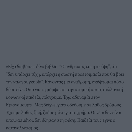
»Είχα διαβάσει σ’ένα βιβλίο -“Ο άνθρωπος και η σκέψη”, ότι
“δεν υπάρχει τύχη, υπάρχει η σωστή προετοιμασία που θα βρει
την καλή συγκυρία”. Κάνοντας μια αναδρομή, σκέφτομαι πόσο
δίκιο είχε. Όσο για τη μόρφωση, την ατομική και τη συλλογική
κοινωνική παιδεία, πάσχουμε. Έχω αδυναμία στον
Κρισναμούρτι. Μας δείχνει γιατί οδεύουμε σε λάθος δρόμους.
Έχουμε λάθος ζωή, ζούμε μόνο για το χρήμα. Οι νέοι δεν είναι
υποψιασμένοι, δεν έζησαν στη φύση. Παιδεία τους έγινε ο
καταναλωτισμός.