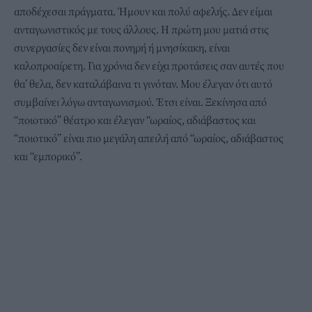
αποδέχεσαι πράγματα. Ήμουν και πολύ αφελής. Δεν είμαι
ανταγωνιστικός με τους άλλους. Η πρώτη μου ματιά στις
συνεργασίες δεν είναι πονηρή ή μνησίκακη, είναι
καλοπροαίρετη. Για χρόνια δεν είχα προτάσεις σαν αυτές που
θα’ θελα, δεν καταλάβαινα τι γινόταν. Μου έλεγαν ότι αυτό
συμβαίνει λόγω ανταγωνισμού. Έτσι είναι. Ξεκίνησα από
“ποιοτικό” θέατρο και έλεγαν “ωραίος, αδιάβαστος και
“ποιοτικό” είναι πιο μεγάλη απειλή από “ωραίος, αδιάβαστος
και “εμπορικό”.