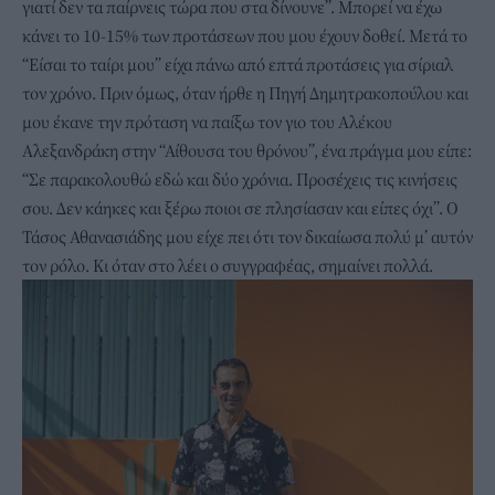
γιατί δεν τα παίρνεις τώρα που στα δίνουνε”. Μπορεί να έχω
κάνει το 10-15% των προτάσεων που μου έχουν δοθεί. Μετά το
“Είσαι το ταίρι μου” είχα πάνω από επτά προτάσεις για σίριαλ
τον χρόνο. Πριν όμως, όταν ήρθε η Πηγή Δημητρακοπούλου και
μου έκανε την πρόταση να παίξω τον γιο του Αλέκου
Αλεξανδράκη στην “Αίθουσα του θρόνου”, ένα πράγμα μου είπε:
“Σε παρακολουθώ εδώ και δύο χρόνια. Προσέχεις τις κινήσεις
σου. Δεν κάηκες και ξέρω ποιοι σε πλησίασαν και είπες όχι”. Ο
Τάσος Αθανασιάδης μου είχε πει ότι τον δικαίωσα πολύ μ’ αυτόν
τον ρόλο. Κι όταν στο λέει ο συγγραφέας, σημαίνει πολλά.