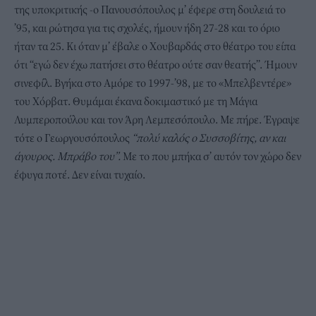
της υποκριτικής -ο Πανουσόπουλος μ’ έφερε στη δουλειά το
’95, και ρώτησα για τις σχολές, ήμουν ήδη 27-28 και το όριο
ήταν τα 25. Κι όταν μ’ έβαλε ο Χουβαρδάς στο θέατρο του είπα
ότι “εγώ δεν έχω πατήσει στο θέατρο ούτε σαν θεατής”. Ήμουν
σινεφίλ. Βγήκα στο Αμόρε το 1997-’98, με το «Μπελβεντέρε»
του Χόρβατ. Θυμάμαι έκανα δοκιμαστικό με τη Μάγια
Λυμπεροπούλου και τον Άρη Λεμπεσόπουλο. Με πήρε. Έγραψε
τότε ο Γεωργουσόπουλος
“πολύ καλός ο Συσσοβίτης, αν και
άγουρος. Μπράβο του”.
Με το που μπήκα σ’ αυτόν τον χώρο δεν
έφυγα ποτέ. Δεν είναι τυχαίο.