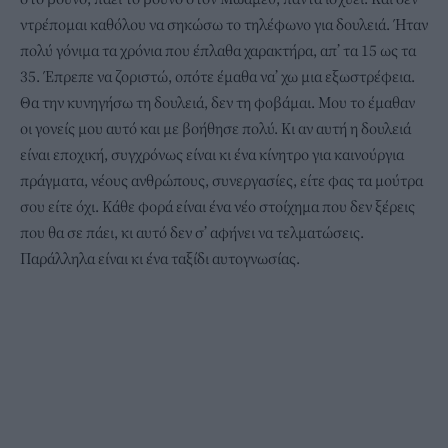
ντρέπομαι καθόλου να σηκώσω το τηλέφωνο για δουλειά. Ήταν
πολύ γόνιμα τα χρόνια που έπλαθα χαρακτήρα, απ’ τα 15 ως τα
35. Έπρεπε να ζοριστώ, οπότε έμαθα να’ χω μια εξωστρέφεια.
Θα την κυνηγήσω τη δουλειά, δεν τη φοβάμαι. Μου το έμαθαν
οι γονείς μου αυτό και με βοήθησε πολύ. Κι αν αυτή η δουλειά
είναι εποχική, συγχρόνως είναι κι ένα κίνητρο για καινούργια
πράγματα, νέους ανθρώπους, συνεργασίες, είτε φας τα μούτρα
σου είτε όχι. Κάθε φορά είναι ένα νέο στοίχημα που δεν ξέρεις
που θα σε πάει, κι αυτό δεν σ’ αφήνει να τελματώσεις.
Παράλληλα είναι κι ένα ταξίδι αυτογνωσίας.