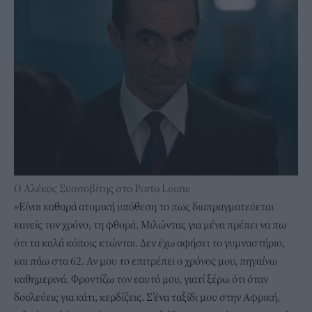
Ο Αλέκος Συσσοβίτης στο Porto Leone
»Είναι καθαρά ατομική υπόθεση το πως διαπραγματεύεται
κανείς τον χρόνο, τη φθορά. Μιλώντας για μένα πρέπει να πω
ότι τα καλά κόποις κτώνται. Δεν έχω αφήσει το γυμναστήριο,
και πάω στα 62. Αν μου το επιτρέπει ο χρόνος μου, πηγαίνω
καθημερινά. Φροντίζω τον εαυτό μου, γιατί ξέρω ότι όταν
δουλεύεις για κάτι, κερδίζεις. Σ’ένα ταξίδι μου στην Αφρική,