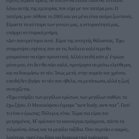
σχέση πέρασε κρίση. Αν λοιπόν θα έκανα παιδί θα το έκανα
λόγω αυτής της εμπειρίας που είχα με τον πατέρα μου. Ο
πατέρας μου πέθανε το 2005 και για μένα είναι ακόμα ζωντανός.
Είμαστε τα κύτταρα των γονιών μας, η ιστορικότητά μας,
υπάρχει κυτταρική μνήμη.
»Δεν παντρεύτηκα ποτέ. Είμαι της ανοιχτής θάλασσας. Έχω
σταματήσει σχέσεις που αν τις δούλευα καλύτερα θα
μπορούσαν να είχαν προοπτική. Αλλά επειδή κάτι μ’ έτρωγε
μέσα μου, ότι δεν θα πάει καλά, προτίμησα να μείνω ελεύθερος
και να δοκιμάσω το νέο. Ίσως μετά, στην πορεία του χρόνου,
επειδή δεν βγήκε το νέο που ήθελα, να μετάνιωσα, αλλά η ζωή
συνεχίζεται.
»Έχω υπάρξει των μεγάλων ερώτων, των μεγάλων παθών, τα
έχω ζήσει. Ο Μπουκόφσκι έγραφε “new body, new war”. Γιατί
τι είναι ο έρωτας; Πόλεμος είναι. Τώρα πια είμαι πιο
μετρημένος. Μ’ αρέσουν τα καινούργια πράγματα, πάντα τα
τολμούσα, όπως και τα μεγάλα ταξίδια. Όσο περνάει ο καιρός,
λιγότερο, γιατί έχω δίψα για διαφορετικά πράγματα.