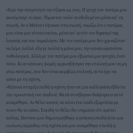
»Εγώ την πατρότητα την έζησα ως γιος. Η ψυχή του πατέρα μου
ακούμπαγε το άγιο. Ήμασταν πολύ συνδεδεμένοι μέσα απ’ τη
σιωπή. Αν ο Μπέκετ έφτασε στη σιωπή, νομίζω ότι ο πατέρας
μου είναι μια τέτοια εικόνα, μέσα απ’ αυτόν τον διχασμό της
λογικής και του παραλόγου. Με τον πατέρα μου δεν χρειαζόταν
να λέμε πολλά -έλεγε πολλά η μάνα μου, την οποία αγαπούσα
παθολογικά. Αλλά με τον πατέρα μου έβρισκα μια ησυχία, έναν
τόπο. Κι αν κάποιες φορές αμφισβήτησα την επιλογή μου να μη
γίνω πατέρας, που δεν είναι ακριβώς επιλογή, αυτό έχει να
κάνει με τη σχέση.
»Κάποια στιγμή επειδή η σχέση ήταν σε μια καλή φάση έβλεπα
την προοπτική του παιδιού. Μετά συνέβησαν διάφορα κι αυτό
αναιρέθηκε. Αν θέλει κανείς να κάνει ένα παιδί εξαρτάται με
ποιον θα το κάνει. Επειδή το θέλει δεν σημαίνει ότι πρέπει
κιόλας. Ωστόσο μου δημιουργήθηκε η ανάγκη επειδή ήταν μια
ευοίωνη περίοδος στη σχέση και μου αναιρέθηκε επειδή η