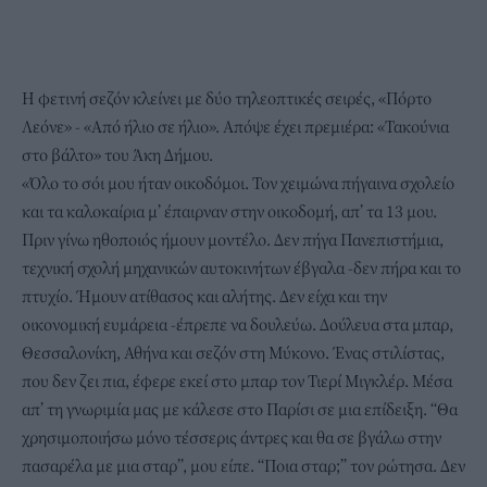
Η φετινή σεζόν κλείνει με δύο τηλεοπτικές σειρές, «Πόρτο
Λεόνε» - «Από ήλιο σε ήλιο». Απόψε έχει πρεμιέρα: «Τακούνια
στο βάλτο» του Άκη Δήμου.
«Όλο το σόι μου ήταν οικοδόμοι. Τον χειμώνα πήγαινα σχολείο
και τα καλοκαίρια μ’ έπαιρναν στην οικοδομή, απ’ τα 13 μου.
Πριν γίνω ηθοποιός ήμουν μοντέλο. Δεν πήγα Πανεπιστήμια,
τεχνική σχολή μηχανικών αυτοκινήτων έβγαλα -δεν πήρα και το
πτυχίο. Ήμουν ατίθασος και αλήτης. Δεν είχα και την
οικονομική ευμάρεια -έπρεπε να δουλεύω. Δούλευα στα μπαρ,
Θεσσαλονίκη, Αθήνα και σεζόν στη Μύκονο. Ένας στιλίστας,
που δεν ζει πια, έφερε εκεί στο μπαρ τον Τιερί Μιγκλέρ. Μέσα
απ’ τη γνωριμία μας με κάλεσε στο Παρίσι σε μια επίδειξη. “Θα
χρησιμοποιήσω μόνο τέσσερις άντρες και θα σε βγάλω στην
πασαρέλα με μια σταρ”, μου είπε. “Ποια σταρ;” τον ρώτησα. Δεν