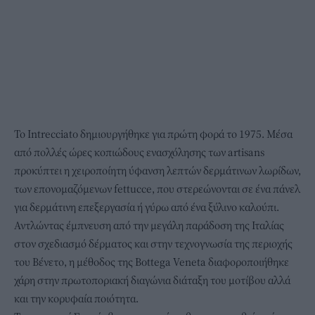
Το Intrecciato δημιουργήθηκε για πρώτη φορά το 1975. Μέσα
από πολλές ώρες κοπιώδους ενασχόλησης των artisans
προκύπτει η χειροποίητη ύφανση λεπτών δερμάτινων λωρίδων,
των επονομαζόμενων fettucce, που στερεώνονται σε ένα πάνελ
για δερμάτινη επεξεργασία ή γύρω από ένα ξύλινο καλούπι.
Αντλώντας έμπνευση από την μεγάλη παράδοση της Ιταλίας
στον σχεδιασμό δέρματος και στην τεχνογνωσία της περιοχής
του Βένετο, η μέθοδος της Bottega Veneta διαφοροποιήθηκε
χάρη στην πρωτοποριακή διαγώνια διάταξη του μοτίβου αλλά
και την κορυφαία ποιότητα.