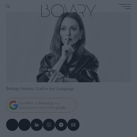
Bottega Veneta, Craft is our Language
Πρόσθεσε το
Bovary.gr
ως
προτιμώμενη πηγή στην
google