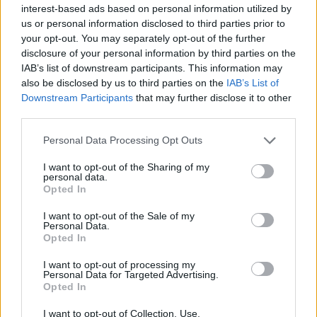
interest-based ads based on personal information utilized by
us or personal information disclosed to third parties prior to
your opt-out. You may separately opt-out of the further
disclosure of your personal information by third parties on the
IAB’s list of downstream participants. This information may
also be disclosed by us to third parties on the
IAB’s List of
Downstream Participants
that may further disclose it to other
third parties.
Personal Data Processing Opt Outs
Η σύνδεση αυτή δεν στηρίζει μόνο την κληρονομιά και την
αισθητική του οίκου, αλλά αναδεικνύει και την
I want to opt-out of the Sharing of my
personal data.
διεπιστημονικότητα του Munari. Όπως ακριβώς και ο οίκος
Opted In
Bottega Veneta μέσα από τον τρόπο λειτουργίας του και μέσα
από την τεχνική παραγωγής και τη δομή του Intrecciato
I want to opt-out of the Sale of my
Personal Data.
αντιπροσωπεύει τη συνάντηση της τέχνης, της τεχνογνωσίας
Opted In
και του design. Το μοτίβο-υπογραφή της Bottega Veneta
I want to opt-out of processing my
αντιμετωπίζεται όχι μόνο ως ένας τρόπος δημιουργίας αλλά και
Personal Data for Targeted Advertising.
Opted In
ως ένα διαχρονικό σύμβολο σύνδεσης, συνδιαλλαγής και
συνεργατικού ήθους, που διαπνέει τον οίκο.
I want to opt-out of Collection, Use,