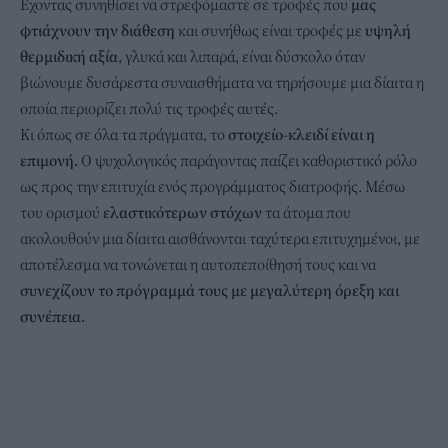
Εχοντας συνηθίσει να στρεφόμαστε σε τροφές που
μας
φτιάχνουν την διάθεση
και συνήθως είναι τροφές με
υψηλή
θερμιδική αξία
, γλυκά και λιπαρά, είναι δύσκολο όταν
βιώνουμε δυσάρεστα συναισθήματα να τηρήσουμε μια δίαιτα η
οποία περιορίζει πολύ τις τροφές αυτές.
Κι όπως σε όλα τα πράγματα, το
στοιχείο-κλειδί είναι η
επιμονή.
Ο ψυχολογικός παράγοντας παίζει καθοριστικό ρόλο
ως προς την επιτυχία ενός προγράμματος διατροφής. Μέσω
του ορισμού
ελαστικότερων στόχων
τα άτομα που
ακολουθούν μια δίαιτα αισθάνονται ταχύτερα επιτυχημένοι, με
αποτέλεσμα να τονώνεται η αυτοπεποίθησή τους και να
συνεχίζουν το πρόγραμμά τους με μεγαλύτερη όρεξη και
συνέπεια.