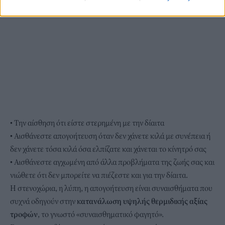
• Την αίσθηση ότι είστε στερημένη με την δίαιτα
• Αισθάνεστε απογοήτευση όταν δεν χάνετε κιλά με συνέπεια ή
δεν χάνετε τόσα κιλά όσα ελπίζατε και χάνεται το κίνητρό σας
• Αισθάνεστε αγχωμένη από άλλα προβλήματα της ζωής σας και
νιώθετε ότι δεν μπορείτε να πιέζεστε και για την δίαιτα.
Η στενοχώρια, η λύπη, η απογοήτευση είναι συναισθήματα που
συχνά οδηγούν στην
κατανάλωση υψηλής θερμιδικής αξίας
τροφών
, το γνωστό «συναισθηματικό φαγητό».