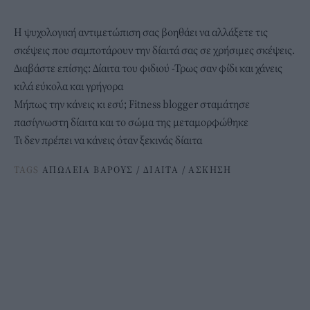
Η ψυχολογική αντιμετώπιση σας βοηθάει να αλλάξετε τις
σκέψεις που σαμποτάρουν την δίαιτά σας σε χρήσιμες σκέψεις.
Διαβάστε επίσης:
Δίαιτα του φιδιού -Τρως σαν φίδι και χάνεις
κιλά εύκολα και γρήγορα
Μήπως την κάνεις κι εσύ; Fitness blogger σταμάτησε
πασίγνωστη δίαιτα και το σώμα της μεταμορφώθηκε
Τι δεν πρέπει να κάνεις όταν ξεκινάς δίαιτα
TAGS
ΑΠΩΛΕΙΑ ΒΑΡΟΥΣ
/
ΔΙΑΙΤΑ
/
ΑΣΚΗΣΗ