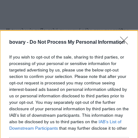
Η ψυχολογία παίζει πολύ σημαντικό ρόλο στην προσπάθεια
μας να χάσουμε βάρος
. Όταν είμαστε σε καλή ψυχολογική
bovary -
Do Not Process My Personal Information
διάθεση είναι πολύ πιο εύκολο να δεσμευτούμε και να χάσουμε
βάρος. Oταν περνάμε μια στρεσογόνο περίοδο είναι πολύ πιο
If you wish to opt-out of the sale, sharing to third parties, or
δύσκολο, καθώς έχουμε πολλά να διαχειριστούμε και
processing of your personal or sensitive information for
προστίθεται σε αυτό και η προσπάθεια απώλειας βάρους το
targeted advertising by us, please use the below opt-out
section to confirm your selection. Please note that after your
οποίο επίσης στις περισσότερες περιπτώσεις προκαλεί στρες.
opt-out request is processed you may continue seeing
Το συναίσθημα πιστεύεται ότι είναι το νούμερο ένα
εμπόδιο
interest-based ads based on personal information utilized by
στην απώλεια βάρους. Η λύση δεν είναι κάποια
συγκεκριμένη
us or personal information disclosed to third parties prior to
δίαιτα, ούτε η επίμονη άσκηση
. Μια πρωτοποριακή και
your opt-out. You may separately opt-out of the further
disclosure of your personal information by third parties on the
διαφορετική αντιμετώπιση είναι η
ψυχολογική αντιμετώπιση
IAB’s list of downstream participants. This information may
για την απώλεια βάρους
. Ο τρόπος που θα σκεφτείτε για αυτό
also be disclosed by us to third parties on the
IAB’s List of
που θέλετε να φάτε και οι τεχνικές με τις οποίες θα καταφέρετε
Downstream Participants
that may further disclose it to other
να βάλετε τον εαυτό σας να ακολουθήσει το χαρτί της δίαιτας
third parties.