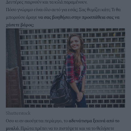
Δευτέρες παιρνούν και τα κιλά παραμένουν.
Πόσο γνώριμο είναι όλο αυτό για εσάς; Σας θυμίζει κάτι; Τι θα
μπορούσε άραγε
να σας βοηθήσει στην προσπάθεια σας να
χάσετε βάρος;
Shutterstock
Oσο κι αν ακούγεται περίεργο, το
αδυνάτισμα ξεκινά από το
μυαλό
. Πρώτα πρέπει να το πιστέψετε και να το θελήσετε