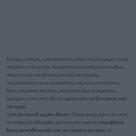
Το άγχος, ο θυμός, η απογοήτευση μπορεί πολλές φορές να σας
οδηγήσουν στο ψυγείο. Τα αρνητικά συναισθήματα συνήθως
οδηγούν στην υπερβολική κατανάλωση τροφής.
Απογοητεύεστε και οι προσπάθειές σας πάνε στον βρόντο.
Εχετε κουραστεί και όποτε σκέφτεστε όλα τα παραπάνω
φρικάρετε μόνο στην ιδέα ότι
πρέπει πάλι να ξεκινήσετε από
την αρχή.
«
Από Δευτέρα θ’ αρχίσω δίαιτα
». Πόσες φορές έχετε πει αυτή
την ατάκα; Οι εβδομάδες φεύγουν σαν νερό και η
περιβόητη
δίαιτα μετατίθεται πάλι για την επόμενη Δευτέρα.
Οι