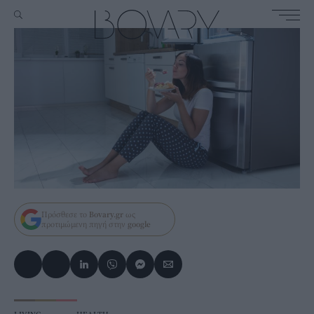
Πρόσθεσε το
Bovary.gr
ως
προτιμώμενη πηγή στην
google