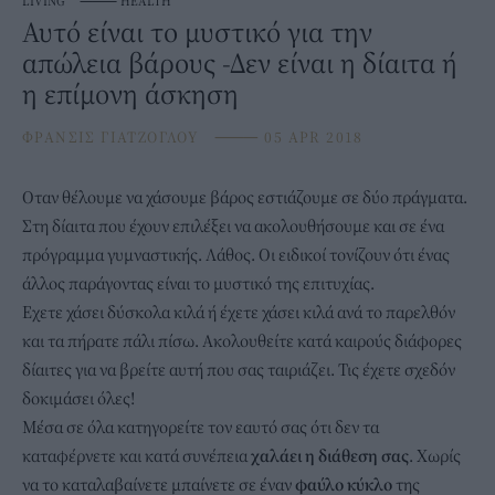
LIVING
⸻
HEALTH
Αυτό είναι το μυστικό για την
απώλεια βάρους -Δεν είναι η δίαιτα ή
η επίμονη άσκηση
ΦΡΑΝΣΙΣ ΓΙΑΤΖΟΓΛΟΥ
⸻
05 APR 2018
Οταν θέλουμε να χάσουμε βάρος εστιάζουμε σε δύο πράγματα.
Στη δίαιτα που έχουν επιλέξει να ακολουθήσουμε και σε ένα
πρόγραμμα γυμναστικής. Λάθος. Οι ειδικοί τονίζουν ότι ένας
άλλος παράγοντας είναι το μυστικό της επιτυχίας.
Εχετε χάσει δύσκολα κιλά ή έχετε χάσει κιλά ανά το παρελθόν
και τα πήρατε πάλι πίσω. Ακολουθείτε κατά καιρούς διάφορες
δίαιτες για να βρείτε αυτή που σας ταιριάζει. Τις έχετε σχεδόν
δοκιμάσει όλες!
Μέσα σε όλα κατηγορείτε τον εαυτό σας ότι δεν τα
καταφέρνετε και κατά συνέπεια
χαλάει η διάθεση σας
. Χωρίς
να το καταλαβαίνετε μπαίνετε σε έναν
φαύλο κύκλο
της