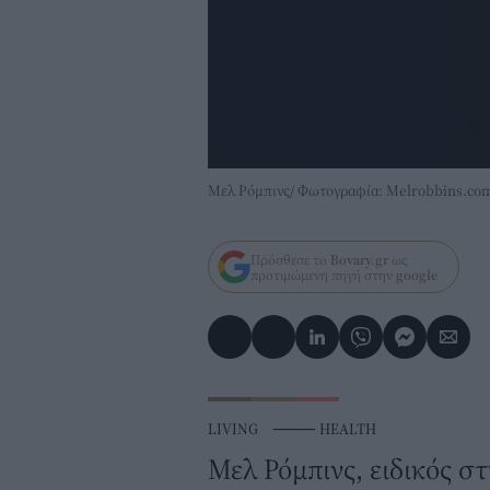
Μελ Ρόμπινς/ Φωτογραφία: Melrobbins.co
Πρόσθεσε το
Bovary.gr
ως
προτιμώμενη πηγή στην
google
LIVING
⸻
HEALTH
Μελ Ρόμπινς, ειδικός σ