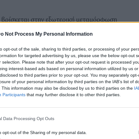
ν βρίσκεται στην εξωτερική μεταμόρφωση
τερική αλλαγή στάσης
. «Οι άνθρωποι είναι
o Not Process My Personal Information
θεις να τους αγαπάς όπως είναι, όχι όπως
ε χαρακτηριστικά.
to opt-out of the sale, sharing to third parties, or processing of your per
 τις σχέσεις με τους γονείς μας
formation for targeted advertising by us, please use the below opt-out s
r selection. Please note that after your opt-out request is processed y
την πάροδο του χρόνου οι προσωπικότητες
eing interest-based ads based on personal information utilized by us or
αι λιγότερο ευέλικτες.
disclosed to third parties prior to your opt-out. You may separately opt-
losure of your personal information by third parties on the IAB’s list of
. This information may also be disclosed by us to third parties on the
IA
Participants
that may further disclose it to other third parties.
l Data Processing Opt Outs
o opt-out of the Sharing of my personal data.