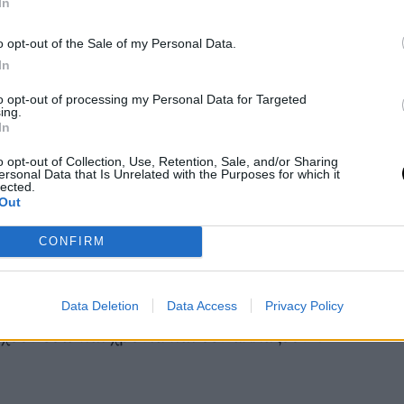
In
o opt-out of the Sale of my Personal Data.
In
to opt-out of processing my Personal Data for Targeted
ing.
In
o opt-out of Collection, Use, Retention, Sale, and/or Sharing
s.com
ersonal Data that Is Unrelated with the Purposes for which it
lected.
όσο μεγαλώνουν γίνονται πιο άκαμπτοι»
Out
οι περιμένουν αλλαγή από τους γονείς τους
CONFIRM
 πραγματικότητα που δύσκολα
ο τόνισε πως «οι γονείς πιθανότατα δεν
 ούτε θέλουν. Τα ζητήματα που βλέπεις και
Data Deletion
Data Access
Privacy Policy
χουν εδώ και χρόνια και δεν αλλάζουν».