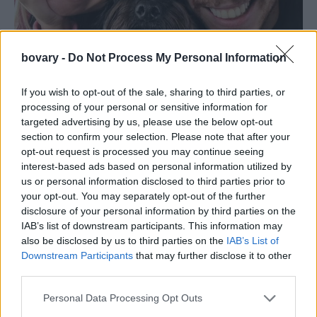
bovary -
Do Not Process My Personal Information
DESIGN
Το μοντέρνο σπίτι της Βασιλικής Μιλλούση και
If you wish to opt-out of the sale, sharing to third parties, or
processing of your personal or sensitive information for
του Ελευθέριου Πετρούνια
targeted advertising by us, please use the below opt-out
THE SPACES
⸻
06 JAN 2021
section to confirm your selection. Please note that after your
opt-out request is processed you may continue seeing
interest-based ads based on personal information utilized by
us or personal information disclosed to third parties prior to
your opt-out. You may separately opt-out of the further
disclosure of your personal information by third parties on the
IAB’s list of downstream participants. This information may
also be disclosed by us to third parties on the
IAB’s List of
Downstream Participants
that may further disclose it to other
third parties.
Personal Data Processing Opt Outs