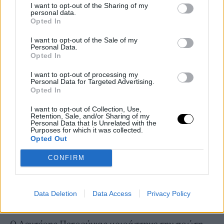
I want to opt-out of the Sharing of my
PEOPLE AND STYLE
personal data.
Opted In
Λευτέρης Πετρούνιας και Βασιλική Μιλλούση
γιόρτασαν τα πρώτα γενέθλια της κόρης τους -Οι
I want to opt-out of the Sale of my
Personal Data.
τρυφερές φωτό στο Ιnstagram
Opted In
05 NOV 2020
I want to opt-out of processing my
Personal Data for Targeted Advertising.
Opted In
I want to opt-out of Collection, Use,
Retention, Sale, and/or Sharing of my
Personal Data that Is Unrelated with the
Purposes for which it was collected.
Opted Out
CONFIRM
Data Deletion
Data Access
Privacy Policy
PEOPLE AND STYLE
Ο Λευτέρης Πετρούνιας μοιράστηκε την πρώτη