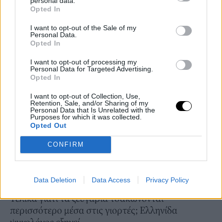
personal data.
Ο Γιώργος Θεοφάνους αποκάλυψε γιατί δεν μιλάει
Opted In
πια με τον Νίκο Καρβέλα -Η αιτία του τσακωμού
τους
I want to opt-out of the Sale of my
Personal Data.
14 JAN 2022
Opted In
I want to opt-out of processing my
Personal Data for Targeted Advertising.
Opted In
I want to opt-out of Collection, Use,
Retention, Sale, and/or Sharing of my
Personal Data that Is Unrelated with the
Purposes for which it was collected.
Opted Out
CONFIRM
Data Deletion
Data Access
Privacy Policy
LIVING
Τελικά γιατί τα ζευγάρια τσακώνονται
περισσότερο μέσα στις γιορτές; Ελληνίδα
ψυχολόγος εξηγεί