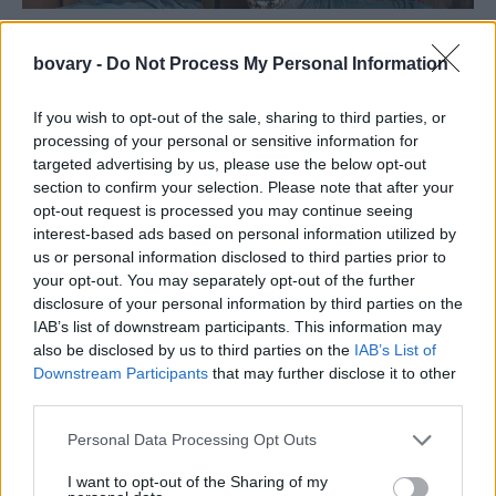
PEOPLE AND STYLE
Τα 4 ζώδια που πάντα τσακώνονται στα
bovary -
Do Not Process My Personal Information
οικογενειακά τραπέζια των γιορτών -Γίνεται
χαμός
If you wish to opt-out of the sale, sharing to third parties, or
processing of your personal or sensitive information for
19 NOV 2022
targeted advertising by us, please use the below opt-out
section to confirm your selection. Please note that after your
opt-out request is processed you may continue seeing
interest-based ads based on personal information utilized by
us or personal information disclosed to third parties prior to
your opt-out. You may separately opt-out of the further
disclosure of your personal information by third parties on the
IAB’s list of downstream participants. This information may
also be disclosed by us to third parties on the
IAB’s List of
Downstream Participants
that may further disclose it to other
third parties.
Personal Data Processing Opt Outs
PEOPLE AND STYLE
I want to opt-out of the Sharing of my