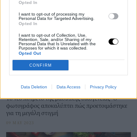
10 OCT 2023
Opted In
I want to opt-out of processing my
Personal Data for Targeted Advertising.
Opted In
I want to opt-out of Collection, Use,
Retention, Sale, and/or Sharing of my
Personal Data that Is Unrelated with the
Purposes for which it was collected.
Opted Out
CONFIRM
Data Deletion
Data Access
Privacy Policy
PEOPLE AND STYLE
Το νέο ποτρέτο της βασιλικής οικογένειας -Ο
φωτογράφος αποκαλύπτει πώς προετοιμάστηκε
για τη μεγάλη στιγμή
09 MAY 2023