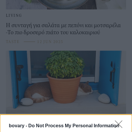
LIVING
Η συνταγή για σαλάτα με πεπόνι και μοτσαρέλα
-Το πιο δροσερό πιάτο του καλοκαιριού
TASTE
⸻
12 JUN 2025
LIVING
bovary -
Do Not Process My Personal Information