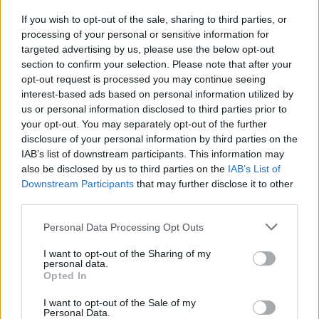
Ο βασιλιάς του μπαλκονιού -Έτσι θα φουντώσει ο
βασιλικός σας
If you wish to opt-out of the sale, sharing to third parties, or
processing of your personal or sensitive information for
19 APR 2025
targeted advertising by us, please use the below opt-out
section to confirm your selection. Please note that after your
opt-out request is processed you may continue seeing
interest-based ads based on personal information utilized by
us or personal information disclosed to third parties prior to
your opt-out. You may separately opt-out of the further
disclosure of your personal information by third parties on the
IAB’s list of downstream participants. This information may
also be disclosed by us to third parties on the
IAB’s List of
Downstream Participants
that may further disclose it to other
third parties.
Personal Data Processing Opt Outs
PEOPLE AND STYLE
I want to opt-out of the Sharing of my
personal data.
Ο πρώτος βασιλικός γάμος στην Πορτογαλία
Opted In
μετά από 25 χρόνια: Ποια είναι η σικ νύφη, Μαρία
Φρανσίσκα της Μπραγκάνσα
I want to opt-out of the Sale of my
Personal Data.