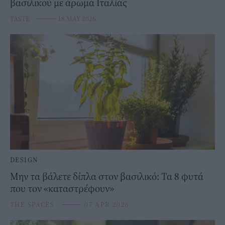
βασιλικού με άρωμα Ιταλίας
TASTE
⸻
18 MAY 2026
DESIGN
Μην τα βάλετε δίπλα στον βασιλικό: Τα 8 φυτά
που τον «καταστρέφουν»
THE SPACES
⸻
07 APR 2026