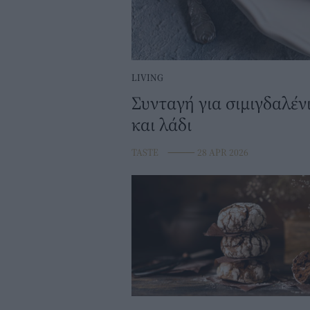
LIVING
Συνταγή για σιμιγδαλένι
και λάδι
TASTE
⸻
28 APR 2026