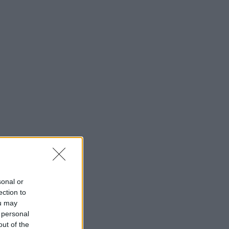
sonal or
ection to
ou may
 personal
out of the