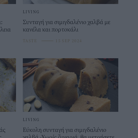
LIVING
:
Συνταγή για σιμιγδαλένιο χαλβά με
έλεια
κανέλα και πορτοκάλι
TASTE
⸻
15 SEP 2024
LIVING
βάς
Εύκολη συνταγή για σιμιγδαλένιο
ς
χαλβά -Χωρίς ζυγαριά, θα μετρήσετε