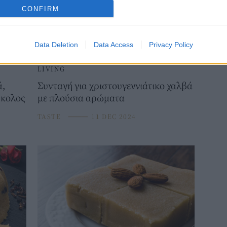
CONFIRM
Data Deletion
Data Access
Privacy Policy
LIVING
ά,
Συνταγή για χριστουγεννιάτικο χαλβά
ύκολος
με πλούσια αρώματα
TASTE
⸻
11 DEC 2024