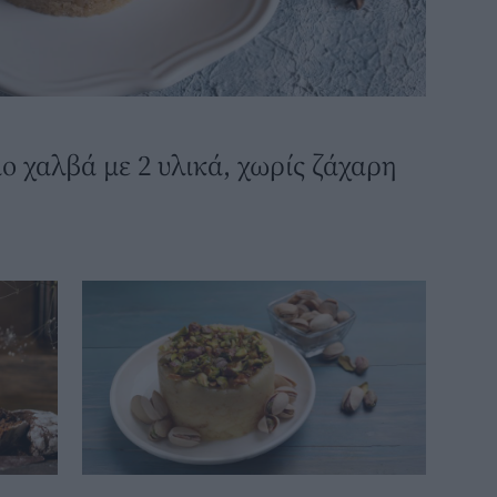
ο χαλβά με 2 υλικά, χωρίς ζάχαρη