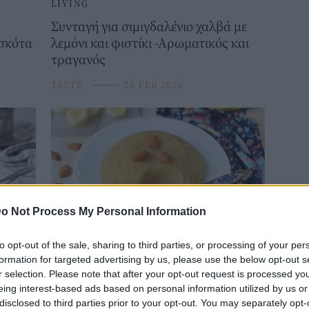
LIVING
Συνταγή για σιμιγδαλένιο χαλβά με
ισκότα
λεμόνι και φιστίκι -Αρωματικός και
τραγανός
TASTE
⸻
26 FEB 2026
o Not Process My Personal Information
LIVING
to opt-out of the sale, sharing to third parties, or processing of your per
formation for targeted advertising by us, please use the below opt-out s
ά
Η κλασική συνταγή για τον απόλυτο
r selection. Please note that after your opt-out request is processed y
σπιτικό χαλβά με τη μέθοδο 1-2-3-4
eing interest-based ads based on personal information utilized by us or
disclosed to third parties prior to your opt-out. You may separately opt-