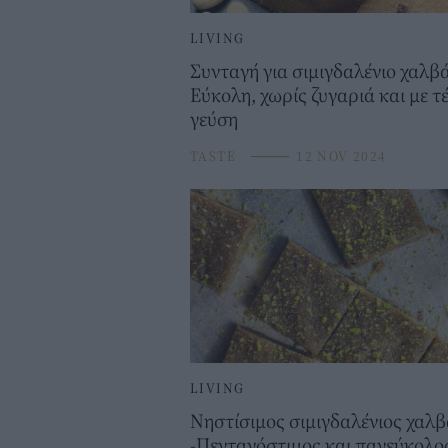
LIVING
Συνταγή για σιμιγδαλένιο χαλβά
Εύκολη, χωρίς ζυγαριά και με τ
γεύση
TASTE
⸻
12 NOV 2024
LIVING
Νηστίσιμος σιμιγδαλένιος χαλ
-Πεντανόστιμος και πανεύκολο