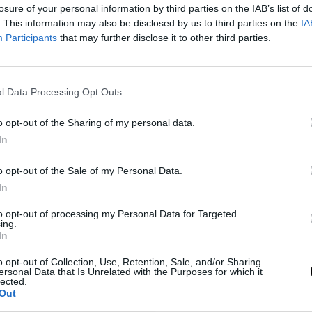
TASTE
⸻
23 AUG 2025
losure of your personal information by third parties on the IAB’s list of
. This information may also be disclosed by us to third parties on the
IA
Participants
that may further disclose it to other third parties.
l Data Processing Opt Outs
o opt-out of the Sharing of my personal data.
In
o opt-out of the Sale of my Personal Data.
LIVING
In
 με 3
Συνταγή για απλό και νόστιμο χαλβά
to opt-out of processing my Personal Data for Targeted
λάδι
με ταχίνι με 3 μόνο υλικά
ing.
In
TASTE
⸻
26 FEB 2025
o opt-out of Collection, Use, Retention, Sale, and/or Sharing
ersonal Data that Is Unrelated with the Purposes for which it
lected.
Out