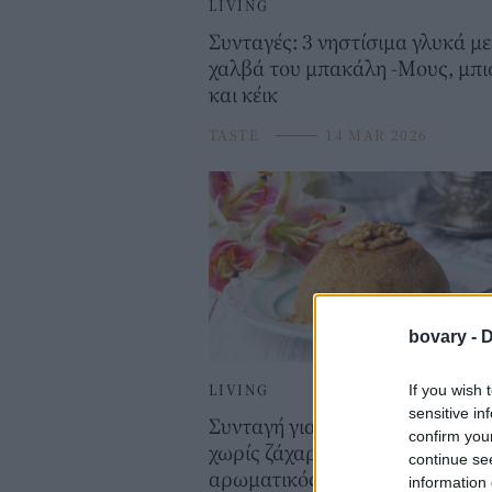
LIVING
Συνταγές: 3 νηστίσιμα γλυκά με
χαλβά του μπακάλη -Μους, μπ
και κέικ
TASTE
⸻
14 MAR 2026
bovary -
D
LIVING
If you wish 
sensitive in
Συνταγή για σιμιγδαλένιο χαλβ
confirm you
χωρίς ζάχαρη -Μελένιος και
continue se
αρωματικός
information 