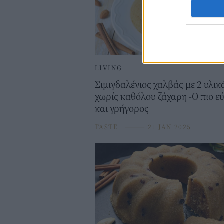
LIVING
Σιμιγδαλένιος χαλβάς με 2 υλικ
χωρίς καθόλου ζάχαρη -Ο πιο ε
και γρήγορος
TASTE
⸻
21 JAN 2025