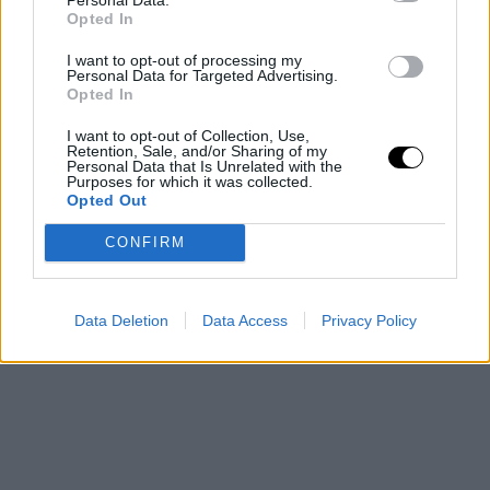
καβουρδισμένο σιμιγδάλι, ανακατεύοντας συνεχώς με μία
Opted In
ξύλινη κουτάλα. Μόλις απορροφηθεί το
σιρόπι
και πήξει το
μείγμα (ξεκολλάει από τα τοιχώματα της κατσαρόλας),
I want to opt-out of processing my
Personal Data for Targeted Advertising.
αποσύρουμε από τη φωτιά και ρίχνουμε τα καρύδια.
Opted In
Ανακατεύουμε και μοιράζουμε σε φορμάκια. Αφήνουμε να
I want to opt-out of Collection, Use,
κρυώσει καλά για τουλάχιστον 1 ώρα, ξεφορμάρουμε και
Retention, Sale, and/or Sharing of my
Personal Data that Is Unrelated with the
σερβίρουμε με έξτρα καρύδι και κανέλα.
Purposes for which it was collected.
Opted Out
Tip
Μπορείτε επίσης να αρωματίσετε τον χαλβά με
λεμόνι
(αντί για
CONFIRM
πορτοκάλι) και να προσθέσετε στο σιρόπι 2-3 μοσχοκάρφια
(γαρίφαλα).
Data Deletion
Data Access
Privacy Policy