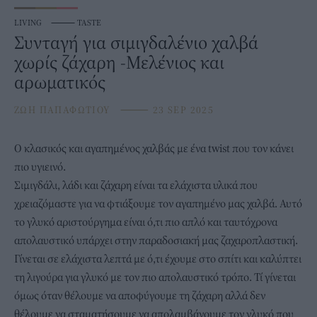
LIVING
⸻
TASTE
Συνταγή για σιμιγδαλένιο χαλβά
χωρίς ζάχαρη -Μελένιος και
αρωματικός
ΖΩΗ ΠΑΠΑΦΩΤΙΟΥ
⸻
23 SEP 2025
Ο κλασικός και αγαπημένος
χαλβάς
με ένα twist που τον κάνει
πιο υγιεινό.
Σιμιγδάλι, λάδι και ζάχαρη είναι τα ελάχιστα υλικά που
χρειαζόμαστε για να φτιάξουμε τον αγαπημένο μας χαλβά. Αυτό
το γλυκό αριστούργημα είναι ό,τι πιο απλό και ταυτόχρονα
απολαυστικό υπάρχει στην παραδοσιακή μας ζαχαροπλαστική.
Γίνεται σε ελάχιστα λεπτά με ό,τι έχουμε στο σπίτι και καλύπτει
τη λιγούρα για γλυκό με τον πιο απολαυστικό τρόπο. Τί γίνεται
όμως όταν θέλουμε να αποφύγουμε τη
ζάχαρη
αλλά δεν
θέλουμε να σταματήσουμε να απολαμβάνουμε τον γλυκό που