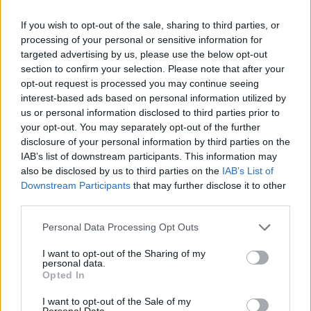
2 φλ. σιμιγδάλι χοντρό
1 φλ.
μέλι
If you wish to opt-out of the sale, sharing to third parties, or
processing of your personal or sensitive information for
4 φλ. νερό
targeted advertising by us, please use the below opt-out
1 ξύλο κανέλας
section to confirm your selection. Please note that after your
φλούδα από ένα πορτοκάλι
opt-out request is processed you may continue seeing
1 χούφτα καρυδόψιχα, χοντροκομμένη
interest-based ads based on personal information utilized by
us or personal information disclosed to third parties prior to
τριμμένη κανέλα για το σερβίρισμα
your opt-out. You may separately opt-out of the further
Εκτέλεση
disclosure of your personal information by third parties on the
Σε μια κατσαρόλα ζεσταίνουμε το νερό, το μέλι, την κανέλα και
IAB’s list of downstream participants. This information may
τη φλούδα πορτοκαλιού σε δυνατή φωτιά. Ανακατεύουμε μέχρι
also be disclosed by us to third parties on the
IAB’s List of
Downstream Participants
that may further disclose it to other
να πάρει βράση και χαμηλώνουμε τη φωτιά (από δυνατή σε
third parties.
μέτρια). Αφήνουμε να βράσει για 5 λεπτά και αποσύρουμε.
Αφαιρούμε το ξύλο κανέλας και τη φλούδα. Σε μια άλλη
Personal Data Processing Opt Outs
κατσαρόλα ζεσταίνουμε το λάδι σε χαμηλή φωτιά και
I want to opt-out of the Sharing of my
καβουρδίζουμε το σιμιγδάλι, ανακατεύοντας συνεχώς με ξύλινη
personal data.
Opted In
κουτάλα για περίπου 15 λεπτά. Με πολλή προσοχή ρίχνουμε
τμηματικά το σιρόπι μέσα στην κατσαρόλα με το
I want to opt-out of the Sale of my
Personal Data.