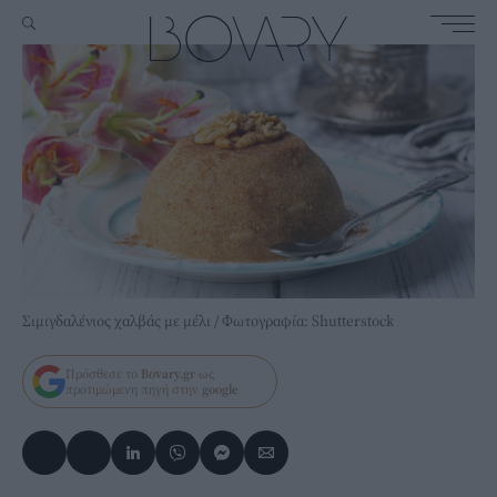
Σιμιγδαλένιος χαλβάς με μέλι / Φωτογραφία: Shutterstock
Πρόσθεσε το
Bovary.gr
ως
προτιμώμενη πηγή στην
google