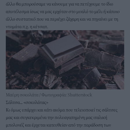
άλλο θα μπορούσαμε να κάνουμε για να πετύχουμε το ίδιο
αποτέλεσμα ίσως να μας ερχόταν στο μυαλό το μέλι ή κάποιο
άλλο συστατικό που να περιέχει ζάχαρη και να πηγαίνει με τη
ντομάτα π.χ. η κέτσαπ.
Μαύρη σοκολάτα / Φωτογραφία: Shutterstock
Σάλτσα... «σοκολάτας»
Κι όμως υπάρχει και κάτι ακόμα που τελειοποιεί τις σάλτσες
μας και συγκεκριμένα την πολυαγαπημένη μας ιταλική
μπολονέζ και έρχεται κατευθείαν από την παράδοση των