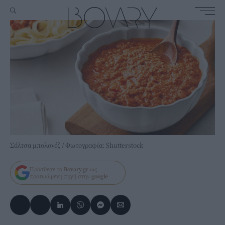
Σάλτσα μπολονέζ / Φωτογραφία: Shutterstock
Πρόσθεσε το
Bovary.gr
ως
προτιμώμενη πηγή στην
google