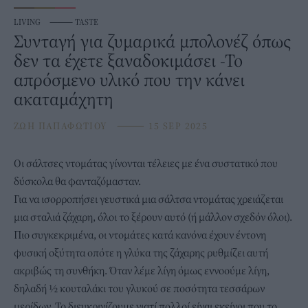
LIVING
⸻
TASTE
Συνταγή για ζυμαρικά μπολονέζ όπως
δεν τα έχετε ξαναδοκιμάσει -Το
απρόσμενο υλικό που την κάνει
ακαταμάχητη
ΖΩΗ ΠΑΠΑΦΩΤΙΟΥ
⸻
15 SEP 2025
Οι
σάλτσες ντομάτας
γίνονται τέλειες με ένα συστατικό που
δύσκολα θα φανταζόμασταν.
Για να ισορροπήσει γευστικά μια σάλτσα ντομάτας χρειάζεται
μια σταλιά ζάχαρη, όλοι το ξέρουν αυτό (ή μάλλον σχεδόν όλοι).
Πιο συγκεκριμένα, οι ντομάτες κατά κανόνα έχουν έντονη
φυσική οξύτητα οπότε η γλύκα της ζάχαρης ρυθμίζει αυτή
ακριβώς τη συνθήκη. Όταν λέμε λίγη όμως εννοούμε λίγη,
δηλαδή ½ κουταλάκι του γλυκού σε ποσότητα τεσσάρων
μερίδων. Το διευκρινίζουμε γιατί πολλοί είναι εκείνοι που το