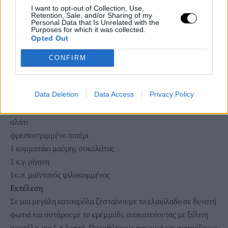
4 κ.σ. ε.π. ελαιόλαδο
I want to opt-out of Collection, Use,
1 κρεμμύδι, ψιλοκομμένο
Retention, Sale, and/or Sharing of my
Personal Data that Is Unrelated with the
1 μικρό καρότο, τριμμένο
Purposes for which it was collected.
Opted Out
2 σκελίδες σκόρδο, ψιλοκομμένες
1 ξύλο κανέλας
CONFIRM
2 φύλλα δάφνης
μισό ποτήρι κόκκινο κρασί
Data Deletion
Data Access
Privacy Policy
2
ντομάτες
, ψιλοκομμένες
1 κ.σ. πελτές ντομάτας
αλάτι
φρεσκοτριμμένο πιπέρι
1 κομματάκι μαύρης σοκολάτας
1 κ.γ. ρίγανη
1κ.σ. μαϊντανός ψιλοκομμένος
Εκτέλεση
Σε μια μεγάλη κατσαρόλα ζεσταίνουμε το ελαιόλαδο σε δυνατή
φωτιά και σοτάρουμε το κρεμμύδι, ανακατεύοντας με ξύλινη
κουτάλα, για 5-6 λεπτά. Προσθέτουμε τον κιμά και συνεχίζουμε