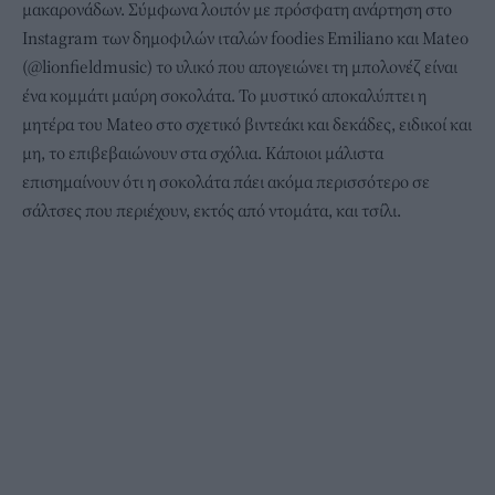
μακαρονάδων. Σύμφωνα λοιπόν με πρόσφατη ανάρτηση στο
Instagram των δημοφιλών ιταλών foodies Emiliano και Mateo
(@lionfieldmusic) το υλικό που απογειώνει τη μπολονέζ είναι
ένα κομμάτι μαύρη σοκολάτα. Το μυστικό αποκαλύπτει η
μητέρα του Mateo στο σχετικό βιντεάκι και δεκάδες, ειδικοί και
μη, το επιβεβαιώνουν στα σχόλια. Κάποιοι μάλιστα
επισημαίνουν ότι η
σοκολάτα
πάει ακόμα περισσότερο σε
σάλτσες που περιέχουν, εκτός από ντομάτα, και τσίλι.