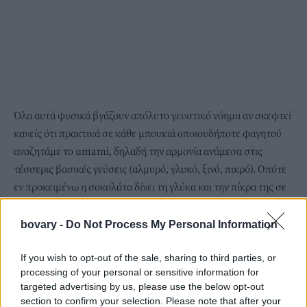
Όλα αυτά φυσικά βγάζουν απόλυτο γευστικό νόημα αν σκεφτεί
κανείς ότι πρακτικά σε κάθε μπουκιά οποιουδήποτε φαγητού
αναζητάμε το umami, δηλαδή την αρμονία ανάμεσα στις
τέσσερις βασικές γεύσεις (
αλμυρό
, γλυκό, ξινό, πικρό). Οπότε
εν προκειμένω η σοκολάτα δίνει τη γλύκα και την πίκρα της σε
μια συνταγή που περιέχει ήδη αλμύρα και οξύτητα.
Δείτε την ανάρτηση για τη σοκολάτα στη σάλτσα μπολονέζ:
bovary -
Do Not Process My Personal Information
If you wish to opt-out of the sale, sharing to third parties, or
processing of your personal or sensitive information for
targeted advertising by us, please use the below opt-out
section to confirm your selection. Please note that after your