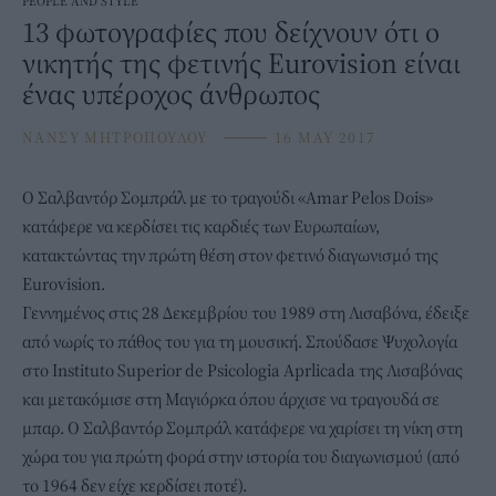
PEOPLE AND STYLE
13 φωτογραφίες που δείχνουν ότι ο
νικητής της φετινής Eurovision είναι
ένας υπέροχος άνθρωπος
ΝΑΝΣΥ ΜΗΤΡΟΠΟΥΛΟΥ
⸻
16 MAY 2017
Ο Σαλβαντόρ Σομπράλ με το τραγούδι «Αmar Pelos Dois»
κατάφερε να κερδίσει τις καρδιές των Ευρωπαίων,
κατακτώντας την πρώτη θέση στον φετινό διαγωνισμό της
Eurovision.
Γεννημένος στις 28 Δεκεμβρίου του 1989 στη Λισαβόνα, έδειξε
από νωρίς το πάθος του για τη μουσική. Σπούδασε Ψυχολογία
στο Instituto Superior de Psicologia Aprlicada της Λισαβόνας
και μετακόμισε στη Μαγιόρκα όπου άρχισε να τραγουδά σε
μπαρ. Ο Σαλβαντόρ Σομπράλ κατάφερε να χαρίσει τη νίκη στη
χώρα του για πρώτη φορά στην ιστορία του διαγωνισμού (από
το 1964 δεν είχε κερδίσει ποτέ).