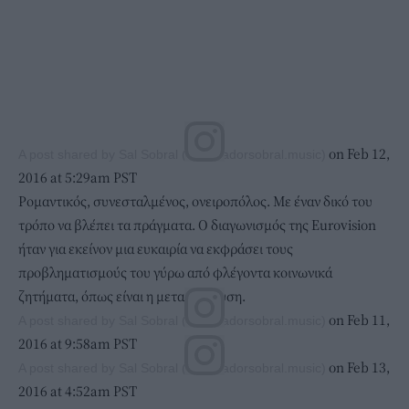
on Feb 12,
A post shared by Sal Sobral (@salvadorsobral.music)
2016 at 5:29am PST
Ρομαντικός, συνεσταλμένος, ονειροπόλος. Με έναν δικό του
τρόπο να βλέπει τα πράγματα. Ο διαγωνισμός της Eurovision
ήταν για εκείνον μια ευκαιρία να εκφράσει τους
προβληματισμούς του γύρω από φλέγοντα κοινωνικά
ζητήματα, όπως είναι η μετανάστευση.
on Feb 11,
A post shared by Sal Sobral (@salvadorsobral.music)
2016 at 9:58am PST
on Feb 13,
A post shared by Sal Sobral (@salvadorsobral.music)
2016 at 4:52am PST