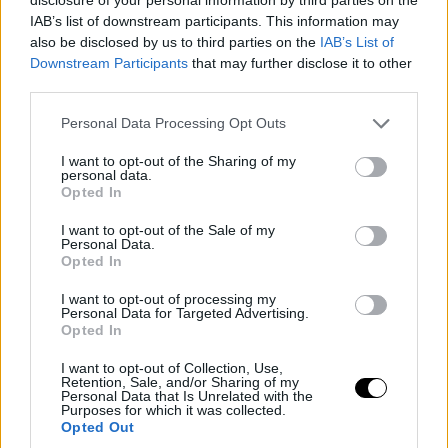
IAB’s list of downstream participants. This information may
also be disclosed by us to third parties on the
IAB’s List of
Downstream Participants
that may further disclose it to other
third parties.
Personal Data Processing Opt Outs
I want to opt-out of the Sharing of my
personal data.
on Mar
Opted In
A post shared by Sal Sobral (@salvadorsobral.music)
24, 2016 at 12:51pm PDT
I want to opt-out of the Sale of my
on Sep 9,
Personal Data.
A post shared by Sal Sobral (@salvadorsobral.music)
Opted In
2016 at 10:01am PDT
on Aug
A post shared by Sal Sobral (@salvadorsobral.music)
I want to opt-out of processing my
Personal Data for Targeted Advertising.
30, 2016 at 7:17am PDT
Opted In
on Jan 20,
A post shared by Sal Sobral (@salvadorsobral.music)
I want to opt-out of Collection, Use,
2017 at 6:51am PST
Retention, Sale, and/or Sharing of my
Personal Data that Is Unrelated with the
on Sep 21,
A post shared by Sal Sobral (@salvadorsobral.music)
Purposes for which it was collected.
2016 at 5:13pm PDT
Opted Out