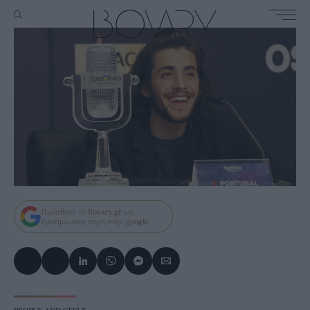
Πρόσθεσε το
Bovary.gr
ως
προτιμώμενη πηγή στην
google