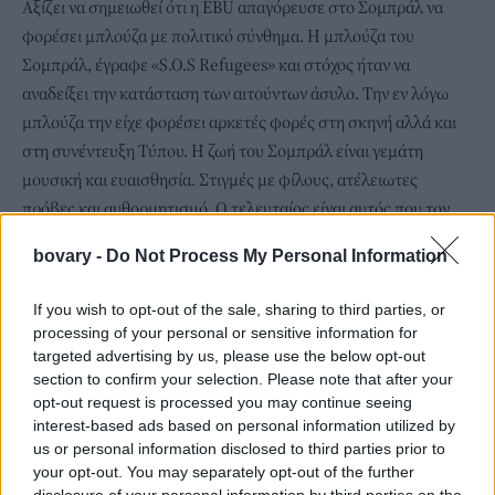
Αξίζει να σημειωθεί ότι η EBU απαγόρευσε στο Σομπράλ να
φορέσει μπλούζα με πολιτικό σύνθημα. Η μπλούζα του
Σομπράλ, έγραφε «S.O.S Refugees» και στόχος ήταν να
αναδείξει την κατάσταση των αιτούντων άσυλο. Την εν λόγω
μπλούζα την είχε φορέσει αρκετές φορές στη σκηνή αλλά και
στη συνέντευξη Τύπου. Η ζωή του Σομπράλ είναι γεμάτη
μουσική και ευαισθησία. Στιγμές με φίλους, ατέλειωτες
πρόβες και αυθορμητισμό. Ο τελευταίος είναι αυτός που τον
κάνει άλλωστε τόσο ξεχωριστό...
bovary -
Do Not Process My Personal Information
If you wish to opt-out of the sale, sharing to third parties, or
processing of your personal or sensitive information for
targeted advertising by us, please use the below opt-out
section to confirm your selection. Please note that after your
opt-out request is processed you may continue seeing
interest-based ads based on personal information utilized by
us or personal information disclosed to third parties prior to
your opt-out. You may separately opt-out of the further
disclosure of your personal information by third parties on the