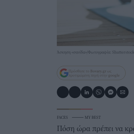
Άσκηση «σανίδα»/Φωτογραφία: Shutterstoc
Πρόσθεσε το
Bovary.gr
ως
προτιμώμενη πηγή στην
google
FACES
⸻
MY BEST
Πόση ώρα πρέπει να κρα