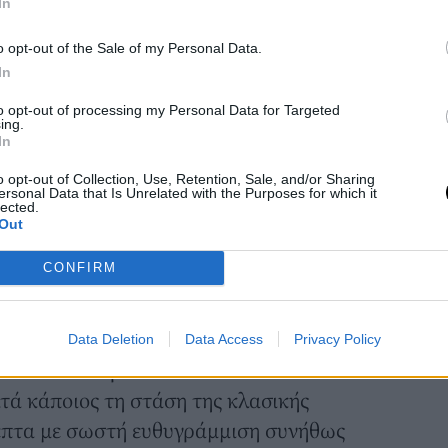
In
o opt-out of the Sale of my Personal Data.
In
to opt-out of processing my Personal Data for Targeted
ing.
In
o opt-out of Collection, Use, Retention, Sale, and/or Sharing
ersonal Data that Is Unrelated with the Purposes for which it
lected.
Out
CONFIRM
Data Deletion
Data Access
Privacy Policy
 45–60 δευτερόλεπτα
ατά κάποιος τη στάση της κλασικής
λεπτα με σωστή ευθυγράμμιση συνήθως