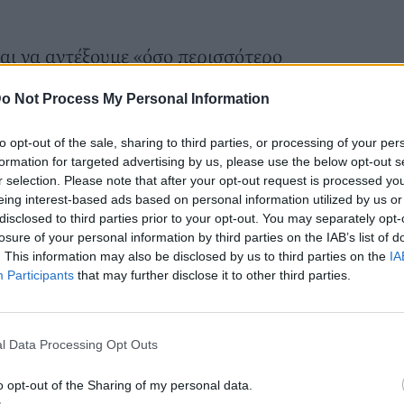
ναι να αντέξουμε «όσο περισσότερο
με μια σταθερή θέση για αρκετό χρόνο
o Not Process My Personal Information
ντοχή χωρίς να χαλάει η τεχνική. Και εδώ
 η δύναμη, η αντοχή των αρθρώσεων και η
to opt-out of the sale, sharing to third parties, or processing of your per
τα χρόνια.
formation for targeted advertising by us, please use the below opt-out s
r selection. Please note that after your opt-out request is processed y
(με έμφαση στην ασφάλεια)
eing interest-based ads based on personal information utilized by us or
ιούνται χρονικά διαστήματα ως πρακτική
disclosed to third parties prior to your opt-out. You may separately opt-
losure of your personal information by third parties on the IAB’s list of
 κορμού. Ωστόσο, ο χρόνος «μετρά» μόνο
. This information may also be disclosed by us to third parties on the
IA
αραμένει σωστή. Καθώς περνούν τα
Participants
that may further disclose it to other third parties.
α να επιμένουμε σε πολύ μεγάλες
ιμότερο να κάνουμε πιο σύντομα σετ, αλλά
l Data Processing Opt Outs
τα επαναλαμβάνουμε με συνέπεια.
o opt-out of the Sharing of my personal data.