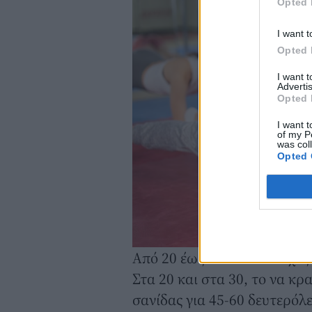
Opted 
I want t
Opted 
I want 
Advertis
Opted 
I want t
of my P
was col
Opted 
Από 20 έως 39 ετών: στόχος
Στα 20 και στα 30, το να κρ
σανίδας για 45-60 δευτερό