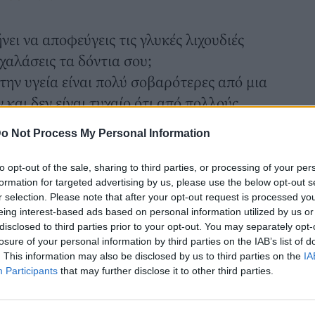
νει να αποφεύγεις τις γλυκές λιχουδιές
 χαλάσεις τα δόντια σου;
την υγεία είναι πολύ σοβαρότερες από μια
και δεν είναι τυχαίο ότι από πολλούς
νατος».
o Not Process My Personal Information
της ζάχαρης παρουσιάζονται σε ένα
ν εκστρατεία "Sugar is Killing Us", που
to opt-out of the sale, sharing to third parties, or processing of your per
formation for targeted advertising by us, please use the below opt-out s
 Αμερικανούς να καταναλώνουν πιο
r selection. Please note that after your opt-out request is processed y
eing interest-based ads based on personal information utilized by us or
disclosed to third parties prior to your opt-out. You may separately opt-
losure of your personal information by third parties on the IAB’s list of
. This information may also be disclosed by us to third parties on the
IA
Participants
that may further disclose it to other third parties.