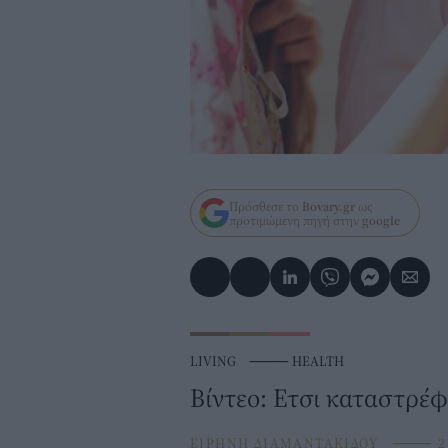
Πρόσθεσε το
Bovary.gr
ως
προτιμώμενη πηγή στην
google
LIVING
⸻
HEALTH
Βίντεο: Ετσι καταστρέφ
ΕΙΡΗΝΗ ΔΙΑΜΑΝΤΑΚΙΔΟΥ
⸻
2