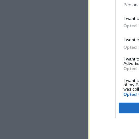
Persona
I want t
Opted 
I want t
Opted 
I want 
Advertis
Opted 
I want t
of my P
was col
Opted 