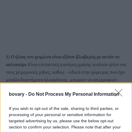
1) Ο ήλιος τον χειμώνα είναι εξίσου βλαβερός με αυτόν το
καλοκαίρι:
Είναι επιτακτική η ανάγκη χρήσης γυαλιών ηλίου και
τους χειμερινούς μήνες, καθώς – ειδικά στην χώρα μας που έχει
μεγάλα διαστήματα ηλιοφάνειας- μπορούν να απορροφούν
μεγάλο ποσοστό της υπεριώδους ακτινοβολίας του ήλιου. Αν τα
bovary -
Do Not Process My Personal Information
μάτια δεν προστατεύονται και τον χειμώνα, είμαστε
εκτεθειμένοι σε πολυάριθμες παθήσεις των ματιών όπως
If you wish to opt-out of the sale, sharing to third parties, or
φλεγμονές στο εσωτερικό των βλεφάρων (επιπεφυκίτιδες),
processing of your personal or sensitive information for
θόλωμα του φακού του ματιού (καταρράκτης), ερυθρίαση των
targeted advertising by us, please use the below opt-out
ματιών κ.α.
section to confirm your selection. Please note that after your