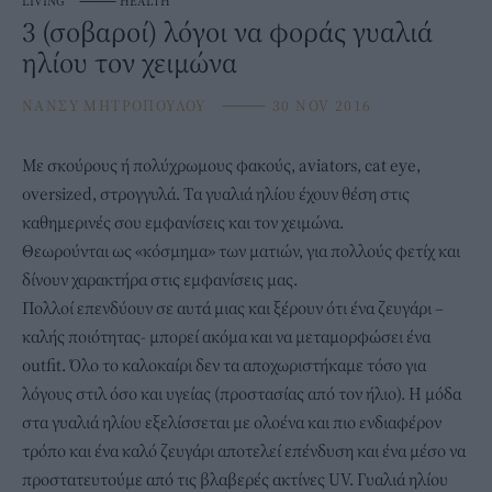
LIVING
⸻
HEALTH
3 (σοβαροί) λόγοι να φοράς γυαλιά
ηλίου τον χειμώνα
ΝΑΝΣΥ ΜΗΤΡΟΠΟΥΛΟΥ
⸻
30 NOV 2016
Mε σκούρους ή πολύχρωμους φακούς, aviators, cat eye,
oversized, στρογγυλά. Tα γυαλιά ηλίου έχουν θέση στις
καθημερινές σου εμφανίσεις και τον χειμώνα.
Θεωρούνται ως «κόσμημα» των ματιών, για πολλούς φετίχ και
δίνουν χαρακτήρα στις εμφανίσεις μας.
Πολλοί επενδύουν σε αυτά μιας και ξέρουν ότι ένα ζευγάρι –
καλής ποιότητας- μπορεί ακόμα και να μεταμορφώσει ένα
outfit. Όλο το καλοκαίρι δεν τα αποχωριστήκαμε τόσο για
λόγους στιλ όσο και υγείας (προστασίας από τον ήλιο). Η μόδα
στα γυαλιά ηλίου εξελίσσεται με ολοένα και πιο ενδιαφέρον
τρόπο και ένα καλό ζευγάρι αποτελεί επένδυση και ένα μέσο να
προστατευτούμε από τις βλαβερές ακτίνες UV. Γυαλιά ηλίου