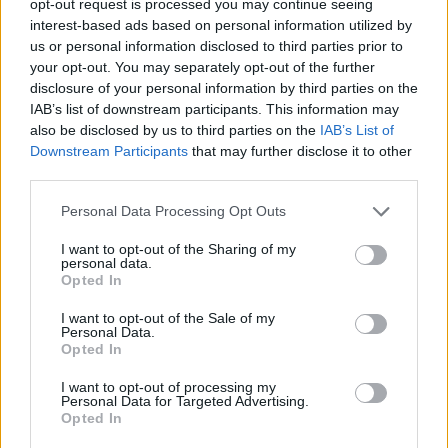
opt-out request is processed you may continue seeing
interest-based ads based on personal information utilized by
us or personal information disclosed to third parties prior to
your opt-out. You may separately opt-out of the further
disclosure of your personal information by third parties on the
IAB’s list of downstream participants. This information may
also be disclosed by us to third parties on the
IAB’s List of
Downstream Participants
that may further disclose it to other
third parties.
Personal Data Processing Opt Outs
I want to opt-out of the Sharing of my
personal data.
2) Η μη χρήση γυαλιών ηλίου είναι επικίνδυνη για τους
Opted In
οδηγούς:
Δεν είναι λίγες οι φορές που έχουν προκληθεί
I want to opt-out of the Sale of my
ατυχήματα στο δρόμο, λόγω της κακής ορατότητας των οδηγών
Personal Data.
Opted In
εξαιτίας του ήλιου που «έπεφτε στα μάτια» τους. Η λύση είναι
να αφήνετε πάντα ένα ζευγάρι άνετα και καλής ποιότητας
I want to opt-out of processing my
Personal Data for Targeted Advertising.
γυαλιά ηλίου (με όχι πολύ σκούρους φακούς) στο αυτοκίνητο.
Opted In