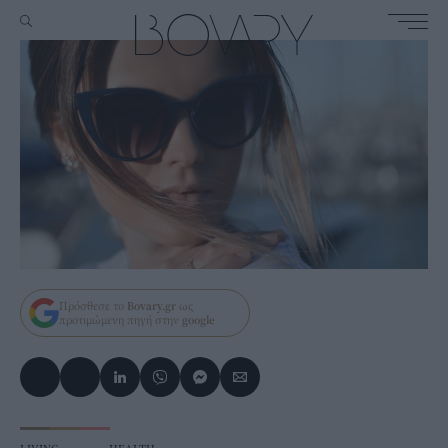
Πρόσθεσε το
Bovary.gr
ως
προτιμώμενη πηγή στην
google