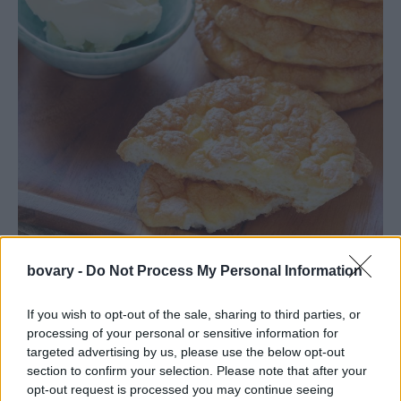
bovary -
Do Not Process My Personal Information
Φωτογραφία: Shutterstock
Cloud bread
If you wish to opt-out of the sale, sharing to third parties, or
processing of your personal or sensitive information for
ασπράδια από 3 μεγάλα αυγά
targeted advertising by us, please use the below opt-out
3 κ.σ. τυρί cottage
section to confirm your selection. Please note that after your
μια πρέζα
αλάτι
opt-out request is processed you may continue seeing