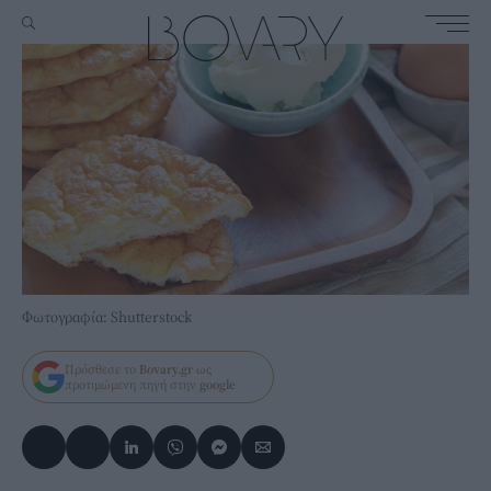
Φωτογραφία: Shutterstock
Πρόσθεσε το
Bovary.gr
ως
προτιμώμενη πηγή στην
google