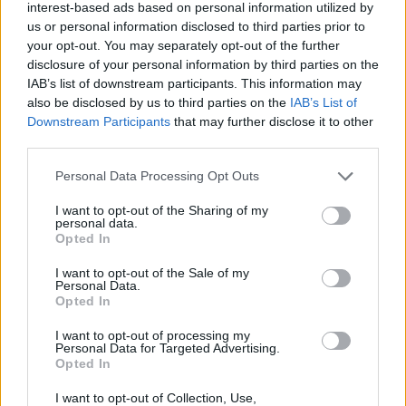
½ κ.γ. χυμό λεμόνι
interest-based ads based on personal information utilized by
us or personal information disclosed to third parties prior to
Εκτέλεση
your opt-out. You may separately opt-out of the further
Στο μπολ του μίξερ χτυπάμε τα ασπράδια και το τυρί μέχρι να
disclosure of your personal information by third parties on the
ενωθούν και να φουσκώσουν λίγο. Προσθέτουμε το αλάτι και
IAB’s list of downstream participants. This information may
το λεμόνι και χτυπάμε λίγο ακόμα. Προθερμαίνουμε τον
also be disclosed by us to third parties on the
IAB’s List of
Downstream Participants
that may further disclose it to other
φούρνο στους 150°C στον αέρα και στρώνουμε ένα ταψί με
third parties.
λαδόκολλα. Με ένα μεγάλο κουτάλι τοποθετούμε κουταλιές
από το μείγμα στο ταψί αφήνοντας μεταξύ τους απόσταση για
Personal Data Processing Opt Outs
να μην κολλήσουν όταν φουσκώσουν στο
ψήσιμο
. Ψήνουμε για
I want to opt-out of the Sharing of my
30 λεπτά και απολαμβάνουμε ζεστό ή το αφήνουμε να κρυώσει
personal data.
Opted In
για να το αποθηκεύσουμε.
I want to opt-out of the Sale of my
Personal Data.
Opted In
I want to opt-out of processing my
Personal Data for Targeted Advertising.
Opted In
I want to opt-out of Collection, Use,