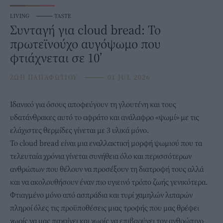
LIVING
⸻
TASTE
Συνταγή για cloud bread: Το
πρωτεϊνούχο αυγόψωμο που
φτιάχνεται σε 10’
ΖΩΗ ΠΑΠΑΦΩΤΙΟΥ
⸻
01 JUL 2026
Ιδανικό για όσους αποφεύγουν τη
γλουτένη
και τους
υδατάνθρακες
αυτό το αφράτο και ανάλαφρο «
ψωμί
» με τις
ελάχιστες θερμίδες γίνεται με 3 υλικά μόνο.
Το cloud bread είναι μια εναλλακτική μορφή ψωμιού που τα
τελευταία χρόνια γίνεται συνήθεια όλο και περισσότερων
ανθρώπων που θέλουν να προσέξουν τη διατροφή τους αλλά
και να ακολουθήσουν έναν πιο υγιεινό τρόπο ζωής γενικότερα.
Φτιαγμένο μόνο από
ασπράδια
και τυρί χαμηλών λιπαρών
πληροί όλες τις προϋποθέσεις μιας τροφής που μας θρέφει
χωρίς να μας παχαίνει και χωρίς να επιβαρύνει τον ανθρώπινο