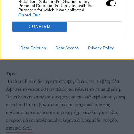
Retention, Sale, and/or Sharing of my
Personal Data that Is Unrelated with the
Purposes for which it was collected.
Opted Out
CONFIRM
Data Deletion
Data Access
Privacy Policy
Tips
-To cloud bread διατηρείτε στο
ψυγείο
έως και 1 εβδομάδα.
Αφήστε το να κρυώσει εντελώς και τυλίξτε το σε μεμβράνη.
Για να δώσετε επιπλέον αρώματα και πιο ενδιαφέρουσα γεύση
στο cloud bread βάλτε στο μείγμα μπαχαρικά που σας
αρέσουν: από πιπέρι και πάπρικα, μέχρι
κανέλα
, γαρίφαλο,
κουρκουμά και αποξηραμένα λαχανικά (κρεμμύδι, σκόρδο,
πιπεριά κλπ.).