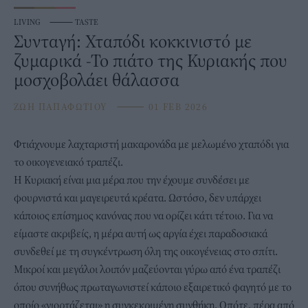
LIVING
⸻
TASTE
Συνταγή: Χταπόδι κοκκινιστό με
ζυμαρικά -Το πιάτο της Κυριακής που
μοσχοβολάει θάλασσα
ΖΩΗ ΠΑΠΑΦΩΤΙΟΥ
⸻
01 FEB 2026
Φτιάχνουμε λαχταριστή μακαρονάδα με μελωμένο
χταπόδι
για
το οικογενειακό τραπέζι.
Η
Κυριακή
είναι μια μέρα που την έχουμε συνδέσει με
φουρνιστά και μαγειρευτά κρέατα. Ωστόσο, δεν υπάρχει
κάποιος επίσημος κανόνας που να ορίζει κάτι τέτοιο. Για να
είμαστε ακριβείς, η μέρα αυτή ως αργία έχει παραδοσιακά
συνδεθεί με τη συγκέντρωση όλη της οικογένειας στο σπίτι.
Μικροί και μεγάλοι λοιπόν μαζεύονται γύρω από ένα τραπέζι
όπου συνήθως πρωταγωνιστεί κάποιο εξαιρετικό φαγητό με το
οποίο «γιορτάζεται» η συγκεκριμένη συνθήκη. Οπότε, πέρα από