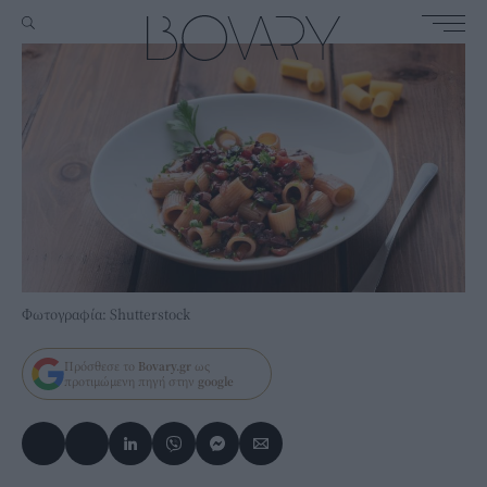
Φωτογραφία: Shutterstock
Πρόσθεσε το
Bovary.gr
ως
προτιμώμενη πηγή στην
google