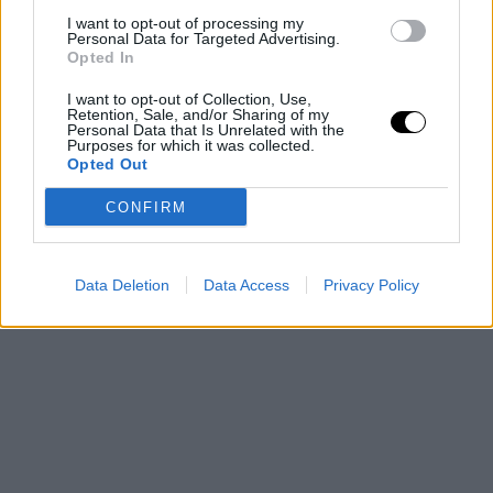
ζεσταίνουμε σε μέτρια φωτιά. Σοτάρουμε τα κρεμμύδια για 2-3
I want to opt-out of processing my
Personal Data for Targeted Advertising.
λεπτά. Προσθέτουμε το σκόρδο και ανακατεύουμε για 1 λεπτό
Opted In
ακόμα. Ρίχνουμε τις ντομάτες, το χταπόδι και το ζουμί που
I want to opt-out of Collection, Use,
σουρώσαμε. Προσθέτουμε τη ζάχαρη και μπόλικο
Retention, Sale, and/or Sharing of my
Personal Data that Is Unrelated with the
αλατοπίπερο. Ανακατεύουμε λίγο και σκεπάζουμε την
Purposes for which it was collected.
κατσαρόλα με το καπάκι. Μαγειρεύουμε για 20 λεπτά, μέχρι να
Opted Out
μαλακώσει το χταπόδι. Προσθέτουμε λίγο καυτό νερό αν
CONFIRM
χρειάζεται και ρίχνουμε τα ζυμαρικά. Βράζουμε για 10 λεπτά
μέχρι να γίνουν τα
ζυμαρικά
και να πήξει καλά η σάλτσα.
Data Deletion
Data Access
Privacy Policy