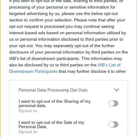
If you wish to opt-out of the sale, sharing to third parties, or
½ φλ. ε.π. ελαιόλαδο
processing of your personal or sensitive information for
targeted advertising by us, please use the below opt-out
2 ξερά κρεμμύδια, ψιλοκομμένα
section to confirm your selection. Please note that after your
2 σκελίδες σκόρδο, ψιλοκομμένες
opt-out request is processed you may continue seeing
4 ντομάτες, ψιλοκομμένες ή 2 κουτιά
ντοματάκι
, κονκασέ (800
interest-based ads based on personal information utilized by
γρ.)
us or personal information disclosed to third parties prior to
your opt-out. You may separately opt-out of the further
μια πρέζα ζάχαρη
disclosure of your personal information by third parties on the
αλάτι
IAB’s list of downstream participants. This information may
φρεσκοτριμμένο πιπέρι
also be disclosed by us to third parties on the
IAB’s List of
Εκτέλεση
Downstream Participants
that may further disclose it to other
third parties.
Σε μια κατσαρόλα βάζουμε τα χταπόδια, τη δάφνη, το μπαχάρι
και το κρασί. Ζεσταίνουμε σε δυνατή φωτιά και μόλις
Personal Data Processing Opt Outs
κοχλάσουν, χαμηλώνουμε σε μέτρια. Σκεπάζουμε με το καπάκι
I want to opt-out of the Sharing of my
το αφήνουμε να βγάλει τα υγρά του και να βράσει για 20 λεπτά.
personal data.
Αποσύρουμε από το ζεστό μάτι, βγάζουμε τα χταπόδια σε μια
Opted In
πιατέλα και τα χοντροκόβουμε. Σουρώνουμε το ζουμί σε ένα
I want to opt-out of the Sale of my
μπολ, σκουπίζουμε καλά την κατσαρόλα με χαρτί κουζίνας και
Personal Data.
Opted In
την ξαναβάζουμε στο μάτι. Ρίχνουμε το ελαιόλαδο και