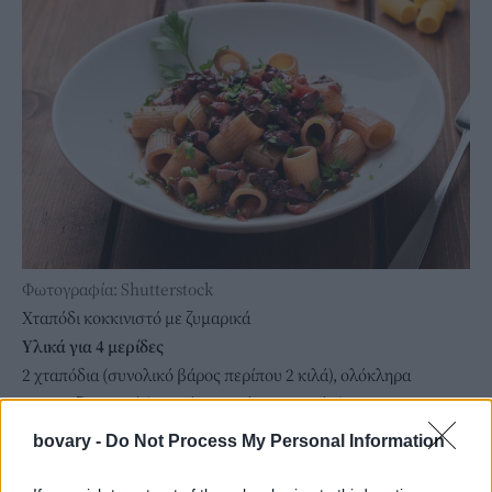
Φωτογραφία: Shutterstock
Χταπόδι κοκκινιστό με ζυμαρικά
Υλικά για 4 μερίδες
2 χταπόδια (συνολικό βάρος περίπου 2 κιλά), ολόκληρα
500 γρ. ζυμαρικά (κοφτό μακαρόνι, ριγκατόνι)
1 φύλλο δάφνης
bovary -
Do Not Process My Personal Information
4 κόκκοι μπαχάρι
1 ποτήρι κρασιού κόκκινο ξηρό κρασί