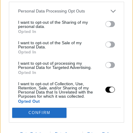
Personal Data Processing Opt Outs
I want to opt-out of the Sharing of my
personal data.
Opted In
I want to opt-out of the Sale of my
Personal Data.
Opted In
I want to opt-out of processing my
Personal Data for Targeted Advertising.
Opted In
CULTURE
I want to opt-out of Collection, Use,
Μαρλέν Ντιμάς: Ποια είναι η Νοτιοαφρικανή
Retention, Sale, and/or Sharing of my
Personal Data that Is Unrelated with the
ζωγράφος που έσπασε ρεκόρ δημοπρασιών και
Purposes for which it was collected.
έρχεται στην Αθήνα
Opted Out
MUST WATCH
⸻
21 MAY 2025
CONFIRM