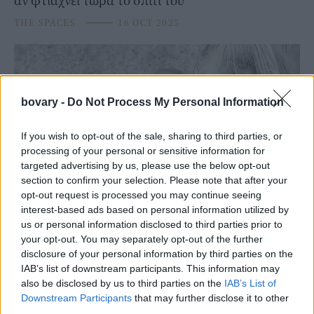
THE SPACES
⸻
16 OCT 2025
bovary -
Do Not Process My Personal Information
If you wish to opt-out of the sale, sharing to third parties, or
processing of your personal or sensitive information for
targeted advertising by us, please use the below opt-out
section to confirm your selection. Please note that after your
opt-out request is processed you may continue seeing
interest-based ads based on personal information utilized by
FACES
us or personal information disclosed to third parties prior to
Το κορίτσι με την αλογοουρά: Η 19χρονη μούσα
your opt-out. You may separately opt-out of the further
disclosure of your personal information by third parties on the
του Πικάσο που μάγεψε τον κόσμο μέσα από 60
IAB’s list of downstream participants. This information may
έργα
also be disclosed by us to third parties on the
IAB’s List of
26 SEP 2025
Downstream Participants
that may further disclose it to other
third parties.