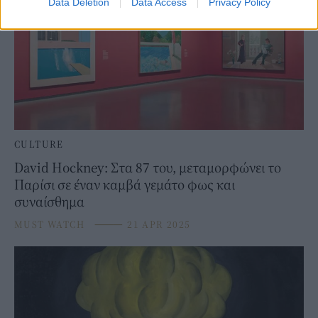
Data Deletion
Data Access
Privacy Policy
CULTURE
David Hockney: Στα 87 του, μεταμορφώνει το
Παρίσι σε έναν καμβά γεμάτο φως και
συναίσθημα
MUST WATCH
⸻
21 APR 2025