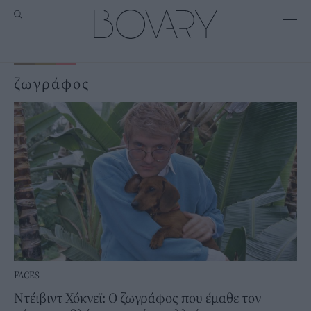
ζωγράφος
FACES
Ντέιβιντ Χόκνεϊ: Ο ζωγράφος που έμαθε τον