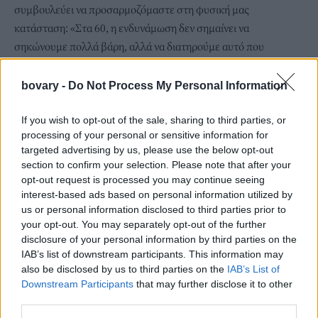
συμβουλεύει να προσαρμοζόμαστε στη φυσική μας
κατάσταση: «Στα 60, η ενδυνάμωση δεν σημαίνει να
σηκώνουμε πολλά βάρη, αλλά να διατηρούμε αυτό που
πραγματικά έχει σημασία που είναι η αυτονομία, η ισορροπία, η
ενέργεια και η ποιότητα ζωής μας γενικά».
bovary -
Do Not Process My Personal Information
Οι σκάλες-Μία άσκηση που βρίσκεται ήδη μπροστά μας
Το να ανεβαίνουμε σκάλες γυμνάζει τους τετρακέφαλους, τους
If you wish to opt-out of the sale, sharing to third parties, or
processing of your personal or sensitive information for
γλουτούς και τους οπίσθιους μηριαίους. Βελτιώνει τη δύναμη
targeted advertising by us, please use the below opt-out
στο βήμα μας και την ώθηση που χρειαζόμαστε για να
section to confirm your selection. Please note that after your
σηκωθούμε. Και το να ξεκινήσουμε να ανεβαίνουμε τις σκάλες
opt-out request is processed you may continue seeing
αντί να παίρνουμε το ασανσέρ είναι κάτι πάρα πολύ απλό που
interest-based ads based on personal information utilized by
us or personal information disclosed to third parties prior to
δεν κοστίζει τίποτα. Επομένως αξίζει σίγουρα να το εντάξουμε
your opt-out. You may separately opt-out of the further
στην καθημερινότητά μας.
disclosure of your personal information by third parties on the
IAB’s list of downstream participants. This information may
also be disclosed by us to third parties on the
IAB’s List of
Downstream Participants
that may further disclose it to other
third parties.