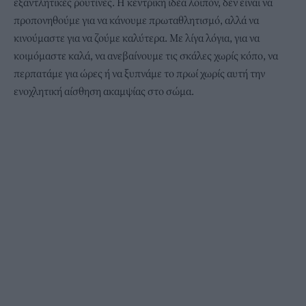
εξαντλητικές ρουτίνες. Η κεντρική ιδέα λοιπόν, δεν είναι να
προπονηθούμε για να κάνουμε πρωταθλητισμό, αλλά να
κινούμαστε για να ζούμε καλύτερα. Με λίγα λόγια, για να
κοιμόμαστε καλά, να ανεβαίνουμε τις σκάλες χωρίς κόπο, να
περπατάμε για ώρες ή να ξυπνάμε το πρωί χωρίς αυτή την
ενοχλητική αίσθηση ακαμψίας στο σώμα.